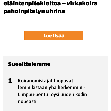
eläintenpitokieltoa – virkakoira
pahoinpitelyn uhrina
Lue lisää
Suosittelemme
1
Koiranomistajat luopuvat
lemmikistään yhä herkemmin -
Limppu-pentu löysi uuden kodin
nopeasti