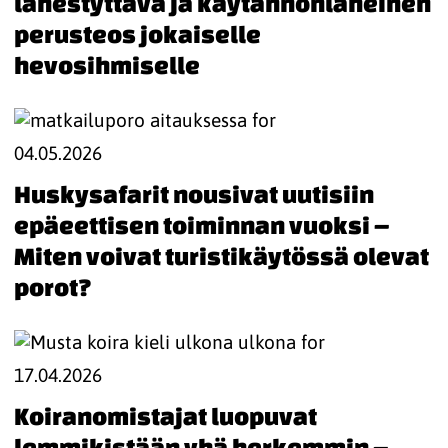
lähestyttävä ja käytännönläheinen
perusteos jokaiselle
hevosihmiselle
04.05.2026
Huskysafarit nousivat uutisiin
epäeettisen toiminnan vuoksi –
Miten voivat turistikäytössä olevat
porot?
17.04.2026
Koiranomistajat luopuvat
lemmikistään yhä herkemmin –