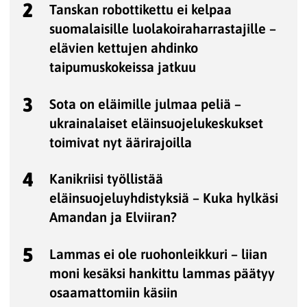
2
Tanskan robottikettu ei kelpaa
suomalaisille luolakoiraharrastajille –
elävien kettujen ahdinko
taipumuskokeissa jatkuu
3
Sota on eläimille julmaa peliä –
ukrainalaiset eläinsuojelukeskukset
toimivat nyt äärirajoilla
4
Kanikriisi työllistää
eläinsuojeluyhdistyksiä – Kuka hylkäsi
Amandan ja Elviiran?
5
Lammas ei ole ruohonleikkuri – liian
moni kesäksi hankittu lammas päätyy
osaamattomiin käsiin