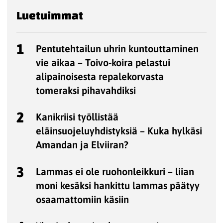
Luetuimmat
1
Pentutehtailun uhrin kuntouttaminen
vie aikaa – Toivo-koira pelastui
alipainoisesta repalekorvasta
tomeraksi pihavahdiksi
2
Kanikriisi työllistää
eläinsuojeluyhdistyksiä – Kuka hylkäsi
Amandan ja Elviiran?
3
Lammas ei ole ruohonleikkuri – liian
moni kesäksi hankittu lammas päätyy
osaamattomiin käsiin