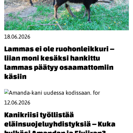
18.06.2026
Lammas ei ole ruohonleikkuri –
liian moni kesäksi hankittu
lammas päätyy osaamattomiin
käsiin
12.06.2026
Kanikriisi työllistää
eläinsuojeluyhdistyksiä – Kuka
hylkäsi Amandan ja Elviiran?