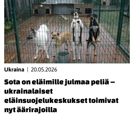
ukraina
|
20.05.2026
Sota on eläimille julmaa peliä –
ukrainalaiset
eläinsuojelukeskukset toimivat
nyt äärirajoilla