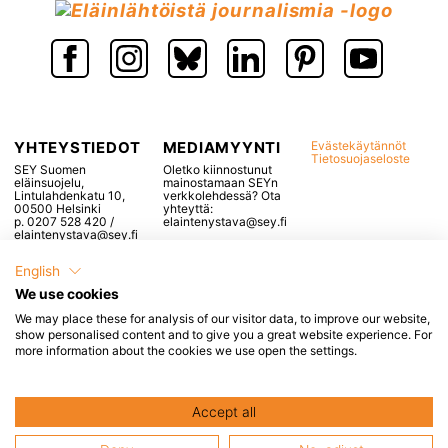
YHTEYSTIEDOT
MEDIAMYYNTI
Evästekäytännöt
Tietosuojaseloste
SEY Suomen
Oletko kiinnostunut
eläinsuojelu,
mainostamaan SEYn
Lintulahdenkatu 10,
verkkolehdessä? Ota
00500 Helsinki
yhteyttä:
p. 0207 528 420 /
elaintenystava@sey.fi
elaintenystava@sey.fi
English
We use cookies
We may place these for analysis of our visitor data, to improve our website,
Popup otsikko, voidaan
show personalised content and to give you a great website experience. For
more information about the cookies we use open the settings.
jättää tyhjäksi
Tähän tulee popupin sisältö, esimerkiksi
Accept all
linkkejä
yms.