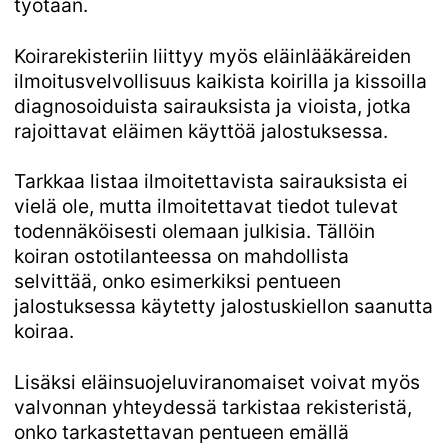
työtään.
Koirarekisteriin liittyy myös eläinlääkäreiden
ilmoitusvelvollisuus kaikista koirilla ja kissoilla
diagnosoiduista sairauksista ja vioista, jotka
rajoittavat eläimen käyttöä jalostuksessa.
Tarkkaa listaa ilmoitettavista sairauksista ei
vielä ole, mutta ilmoitettavat tiedot tulevat
todennäköisesti olemaan julkisia. Tällöin
koiran ostotilanteessa on mahdollista
selvittää, onko esimerkiksi pentueen
jalostuksessa käytetty jalostuskiellon saanutta
koiraa.
Lisäksi eläinsuojeluviranomaiset voivat myös
valvonnan yhteydessä tarkistaa rekisteristä,
onko tarkastettavan pentueen emällä