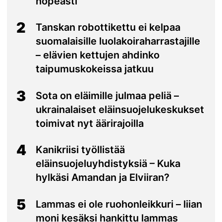
nopeasti
2
Tanskan robottikettu ei kelpaa
suomalaisille luolakoiraharrastajille
– elävien kettujen ahdinko
taipumuskokeissa jatkuu
3
Sota on eläimille julmaa peliä –
ukrainalaiset eläinsuojelukeskukset
toimivat nyt äärirajoilla
4
Kanikriisi työllistää
eläinsuojeluyhdistyksiä – Kuka
hylkäsi Amandan ja Elviiran?
5
Lammas ei ole ruohonleikkuri – liian
moni kesäksi hankittu lammas