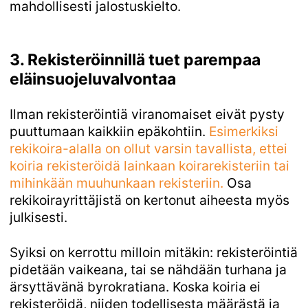
mahdollisesti jalostuskielto.
3. Rekisteröinnillä tuet parempaa
eläinsuojeluvalvontaa
Ilman rekisteröintiä viranomaiset eivät pysty
puuttumaan kaikkiin epäkohtiin.
Esimerkiksi 
rekikoira-alalla on ollut varsin tavallista, ettei 
koiria rekisteröidä lainkaan koirarekisteriin tai 
mihinkään muuhunkaan rekisteriin.
Osa
rekikoirayrittäjistä on kertonut aiheesta myös
julkisesti.
Syiksi on kerrottu milloin mitäkin: rekisteröintiä
pidetään vaikeana, tai se nähdään turhana ja
ärsyttävänä byrokratiana. Koska koiria ei
rekisteröidä, niiden todellisesta määrästä ja