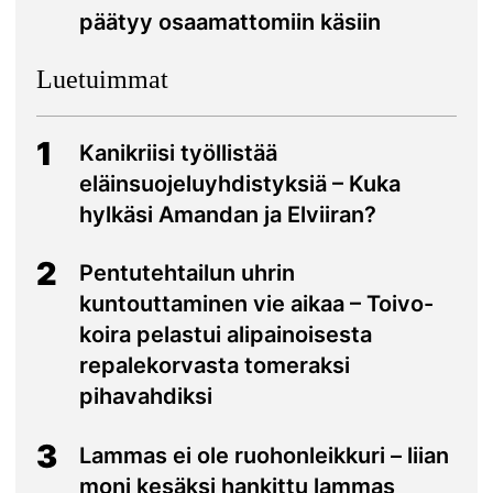
päätyy osaamattomiin käsiin
Luetuimmat
1
Kanikriisi työllistää
eläinsuojeluyhdistyksiä – Kuka
hylkäsi Amandan ja Elviiran?
2
Pentutehtailun uhrin
kuntouttaminen vie aikaa – Toivo-
koira pelastui alipainoisesta
repalekorvasta tomeraksi
pihavahdiksi
3
Lammas ei ole ruohonleikkuri – liian
moni kesäksi hankittu lammas