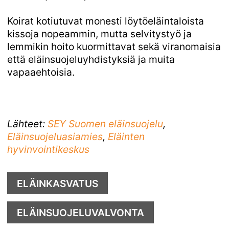
Koirat kotiutuvat monesti löytöeläintaloista
kissoja nopeammin, mutta selvitystyö ja
lemmikin hoito kuormittavat sekä viranomaisia
että eläinsuojeluyhdistyksiä ja muita
vapaaehtoisia.
Lähteet:
SEY Suomen eläinsuojelu
,
Eläinsuojeluasiamies
,
Eläinten 
hyvinvointikeskus
ELÄINKASVATUS
ELÄINSUOJELUVALVONTA