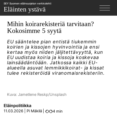
SEY Suomen eläinsuojelun verkkolehti
X
Eläinten ystävä
Mihin koirarekisteriä tarvitaan?
Kokosimme 5 syytä
EU sääntelee pian entistä tiukemmin
koirien ja kissojen hyvinvointia ja ensi
kertaa myös niiden jäljitettävyyttä, kun
EU uudistaa koiria ja kissoja koskevaa
lainsäädäntöään. Jatkossa kaikki EU-
alueella asuvat lemmikkikoirat- ja kissat
tulee rekisteröidä viranomaisrekisteriin.
Kuva: Jametlene Reskp/Unsplash
Eläinpolitiikka
11.03.2026
|
Pi Mäkilä
|
4 min