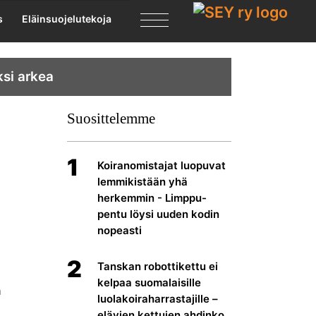
X
s
Eläinsuojelutekoja
ksi arkea
Suosittelemme
1
Koiranomistajat luopuvat
lemmikistään yhä
herkemmin - Limppu-
pentu löysi uuden kodin
nopeasti
2
Tanskan robottikettu ei
kelpaa suomalaisille
a
luolakoiraharrastajille –
elävien kettujen ahdinko