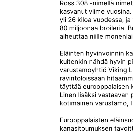
Ross 308 -nimellä nimetty
kasvanut viime vuosina.
yli 26 kiloa vuodessa, j
80 miljoonaa broileria. B
aiheuttaa niille monenla
Eläinten hyvinvoinnin k
kuitenkin nähdä hyvin p
varustamoyhtiö Viking Li
ravintoloissaan hitaammi
täyttää eurooppalaisen 
Linen lisäksi vastaavan
kotimainen varustamo, F
Eurooppalaisten eläinsuo
kanasitoumuksen tavoitt