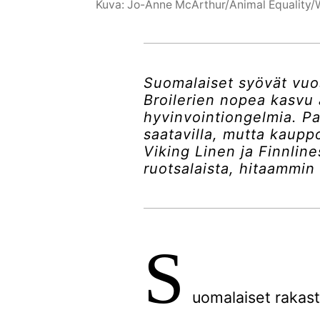
Kuva: Jo-Anne McArthur/Animal Equality/
Suomalaiset syövät vuo
Broilerien nopea kasvu a
hyvinvointiongelmia. Pa
saatavilla, mutta kauppoj
Viking Linen ja Finnline
ruotsalaista, hitaammin 
S
uomalaiset rakast