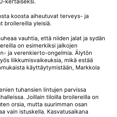
0-kertaiseksi.
osta koosta aiheutuvat terveys- ja
broilereilla yleisiä.
uheaa vauhtia, että niiden jalat ja sydän
ereilla on esimerkiksi jalkojen
än- ja verenkierto-ongelmia. Älytön
yös liikkumisvaikeuksia, mikä estää
jinmukaista käyttäytymistään, Markkola
enien tuhansien lintujen parvissa
leissa. Joillain tiloilla broilereilla on
kuten orsia, mutta suurimman osan
a vain istuskella. Kasvatusaikana