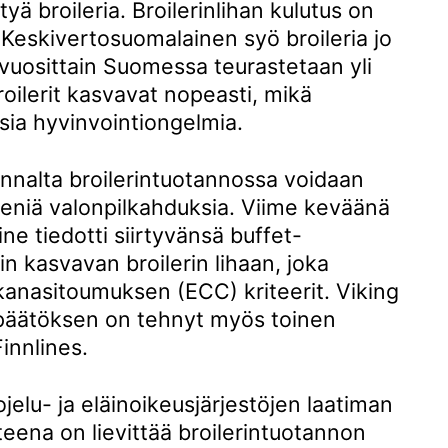
ä broileria. Broilerinlihan kulutus on
 Keskivertosuomalainen syö broileria jo
a vuosittain Suomessa teurastetaan yli
roilerit kasvavat nopeasti, mikä
isia hyvinvointiongelmia.
annalta broilerintuotannossa voidaan
ieniä valonpilkahduksia. Viime keväänä
ne tiedotti siirtyvänsä buffet-
n kasvavan broilerin lihaan, joka
kanasitoumuksen (ECC) kriteerit. Viking
 päätöksen on tehnyt myös toinen
innlines.
jelu- ja eläinoikeusjärjestöjen laatiman
eena on lievittää broilerintuotannon