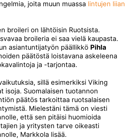
ngelmia, joita muun muassa
 lintujen liian 
n broileri on lähtöisin Ruotsista.
avaa broileria ei saa vielä kaupasta.
n asiantuntijatyön päällikkö
Pihla
moiden päätöstä loistavana askeleena
kavalintoja ja -tarjontaa.
vaikutuksia, sillä esimerkiksi Viking
t isoja. Suomalaisen tuotannon
htiön päätös tarkoittaa ruotsalaisen
tymistä. Mielestäni tämä on viesti
nolle, että sen pitäisi huomioida
ajien ja yritysten tarve oikeasti
nolle, Markkola lisää.