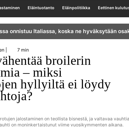
lastaminen
Eläintuotanto
Eläinpolitiikka
Eettinen kulutu
ssa onnistuu Italiassa, koska ne hyväksytään osa
en
7 min
ähentää broilerin
lmia – miksi
en hyllyiltä ei löydy
htoja?
irotujen jalostaminen on teollista bisnestä, ja valtavaa vauhti
vauhti on moninkertaistunut viime vuosikymmenten aikana.