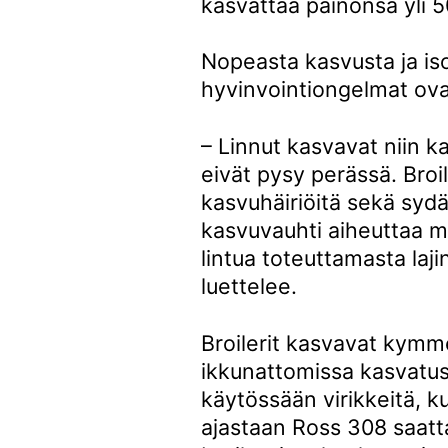
kasvattaa painonsa yli 5
Nopeasta kasvusta ja is
hyvinvointiongelmat ovat 
– Linnut kasvavat niin ka
eivät pysy perässä. Broil
kasvuhäiriöitä sekä syd
kasvuvauhti aiheuttaa m
lintua toteuttamasta la
luettelee.
Broilerit kasvavat kymm
ikkunattomissa kasvatushal
käytössään virikkeitä, 
ajastaan Ross 308 saatta