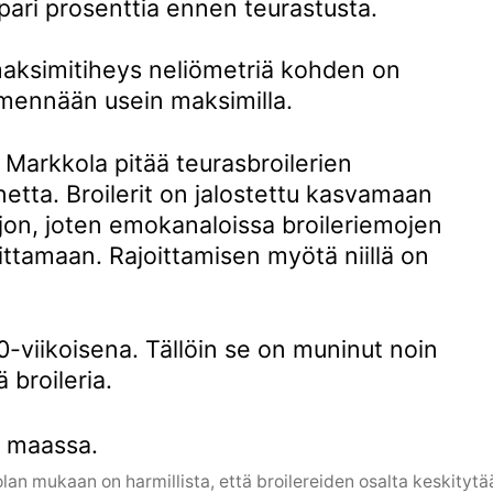
 pari prosenttia ennen teurastusta.
 maksimitiheys neliömetriä kohden on
mennään usein maksimilla.
 Markkola pitää teurasbroilerien
etta. Broilerit on jalostettu kasvamaan
jon, joten emokanaloissa broileriemojen
ittamaan. Rajoittamisen myötä niillä on
-viikoisena. Tällöin se on muninut noin
broileria.
lan mukaan on harmillista, että broilereiden osalta keskitytä