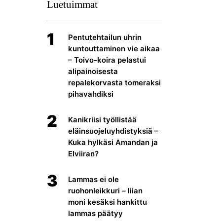
Luetuimmat
1
Pentutehtailun uhrin
kuntouttaminen vie aikaa
– Toivo-koira pelastui
alipainoisesta
repalekorvasta tomeraksi
pihavahdiksi
2
Kanikriisi työllistää
eläinsuojeluyhdistyksiä –
Kuka hylkäsi Amandan ja
Elviiran?
3
Lammas ei ole
ruohonleikkuri – liian
moni kesäksi hankittu
lammas päätyy