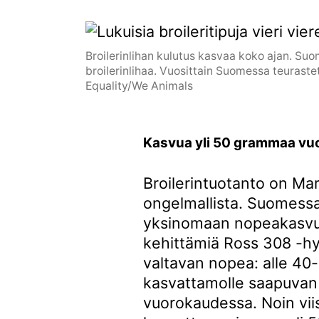
Broilerinlihan kulutus kasvaa koko ajan. Suo
broilerinlihaa. Vuosittain Suomessa teuraste
Equality/We Animals
Kasvua yli 50 grammaa v
Broilerintuotanto on M
ongelmallista. Suomessa 
yksinomaan nopeakasvuis
kehittämiä Ross 308 -hyb
valtavan nopea: alle 4
kasvattamolle saapuvan
vuorokaudessa. Noin viis