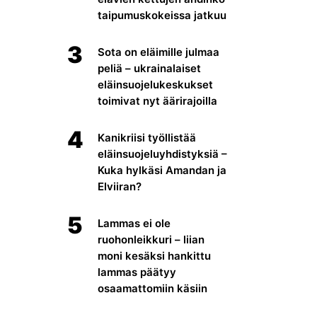
taipumuskokeissa jatkuu
3
Sota on eläimille julmaa
peliä – ukrainalaiset
eläinsuojelukeskukset
toimivat nyt äärirajoilla
4
Kanikriisi työllistää
eläinsuojeluyhdistyksiä –
Kuka hylkäsi Amandan ja
Elviiran?
5
Lammas ei ole
ruohonleikkuri – liian
moni kesäksi hankittu
lammas päätyy
osaamattomiin käsiin