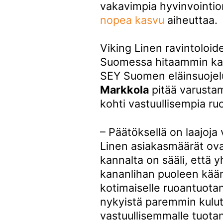
vakavimpia hyvinvointio
nopea kasvu
aiheuttaa.
Viking Linen ravintoloide
Suomessa hitaammin kasv
SEY Suomen eläinsuojelu
Markkola
pitää varusta
kohti vastuullisempia ruo
– Päätöksellä on laajoja 
Linen asiakasmäärät ova
kannalta on sääli, että y
kananlihan puoleen kään
kotimaiselle ruoantuotan
nykyistä paremmin kulutt
vastuullisemmalle tuotan