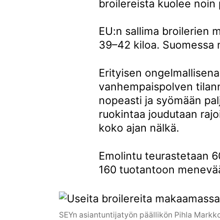
broilereista kuolee noin
EU:n sallima broilerien
39–42 kiloa. Suomessa 
Erityisen ongelmallisena
vanhempaispolven tilann
nopeasti ja syömään pal
ruokintaa joudutaan rajo
koko ajan nälkä.
Emolintu teurastetaan 60
160 tuotantoon menevää 
SEYn asiantuntijatyön päällikön Pihla Markko