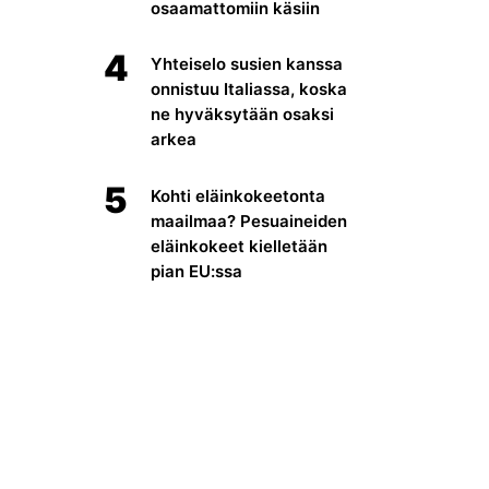
osaamattomiin käsiin
4
Yhteiselo susien kanssa
onnistuu Italiassa, koska
ne hyväksytään osaksi
arkea
5
Kohti eläinkokeetonta
maailmaa? Pesuaineiden
eläinkokeet kielletään
pian EU:ssa