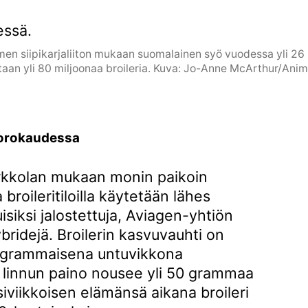
men siipikarjaliiton mukaan suomalainen syö vuodessa yli 26 
taan yli 80 miljoonaa broileria. Kuva: Jo-Anne McArthur/Anim
uorokaudessa
arkkolan mukaan monin paikoin
broileritiloilla käytetään lähes
iksi jalostettuja, Aviagen-yhtiön
ridejä. Broilerin kasvuvauhti on
0-grammaisena untuvikkona
 linnun paino nousee yli 50 grammaa
iviikkoisen elämänsä aikana broileri