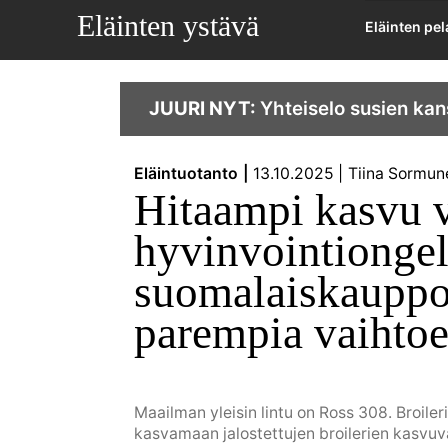
Eläinten ystävä
Eläinten pe
JUURI NYT:
Yhteiselo susien kan
Eläintuotanto
13.10.2025
Tiina Sormun
Hitaampi kasvu v
hyvinvointionge
suomalaiskauppoj
parempia vaihtoe
Maailman yleisin lintu on Ross 308. Broiler
kasvamaan jalostettujen broilerien kasvu