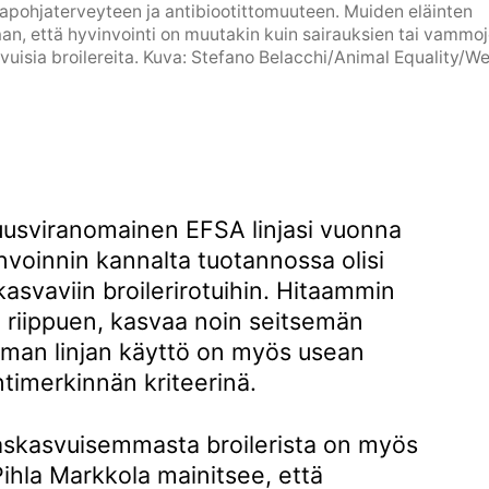
lkapohjaterveyteen ja antibiootittomuuteen. Muiden eläinten
n, että hyvinvointi on muutakin kuin sairauksien tai vammo
vuisia broilereita. Kuva: Stefano Belacchi/Animal Equality/W
uusviranomainen EFSA linjasi vuonna
nvoinnin kannalta tuotannossa olisi
kasvaviin broilerirotuihin. Hitaammin
a riippuen, kasvaa noin seitsemän
mman linjan käyttö on myös usean
timerkinnän kriteerinä.
askasvuisemmasta broilerista on myös
ihla Markkola mainitsee, että