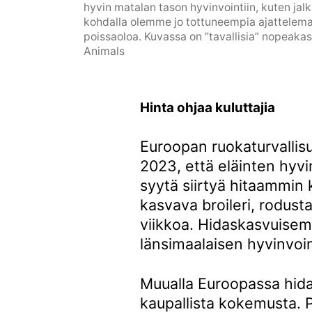
hyvin matalan tason hyvinvointiin, kuten ja
kohdalla olemme jo tottuneempia ajattelemaa
poissaoloa. Kuvassa on ”tavallisia” nopeakas
Animals
Hinta ohjaa kuluttajia
Euroopan ruokaturvallis
2023, että eläinten hyvi
syytä siirtyä hitaammin 
kasvava broileri, rodust
viikkoa. Hidaskasvuise
länsimaalaisen hyvinvoin
Muualla Euroopassa hid
kaupallista kokemusta. P