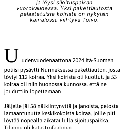
ja löysi sijoituspaikan
vuorokaudessa. Yksi pakettiautosta
pelastetuista koirista on nykyisin
kainalossa viihtyvä Toivo.
U
udenvuodenaattona 2024 Itä-Suomen
poliisi pysäytti Nurmeksessa pakettiauton, josta
löytyi 112 koiraa. Yksi koirista oli kuollut, ja 53
koiraa oli niin huonossa kunnossa, että ne
jouduttiin lopettamaan.
Jäljelle jäi 58 nälkiintynyttä ja janoista, pelosta
lamaantunutta keskikokoista koiraa, joille piti
löytää nopealla aikataululla sijoituspaikka.
Tilanne oli katastrofaalinen.