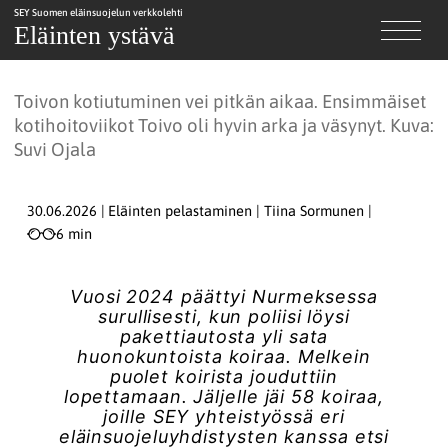
SEY Suomen eläinsuojelun verkkolehti
Toivon uusi elämä
Eläinten ystävä
Toivon kotiutuminen vei pitkän aikaa. Ensimmäiset
kotihoitoviikot Toivo oli hyvin arka ja väsynyt. Kuva:
Suvi Ojala
30.06.2026
Eläinten pelastaminen
Tiina Sormunen
6 min
Vuosi 2024 päättyi Nurmeksessa
surullisesti, kun poliisi löysi
pakettiautosta yli sata
huonokuntoista koiraa. Melkein
puolet koirista jouduttiin
lopettamaan. Jäljelle jäi 58 koiraa,
joille SEY yhteistyössä eri
eläinsuojeluyhdistysten kanssa etsi