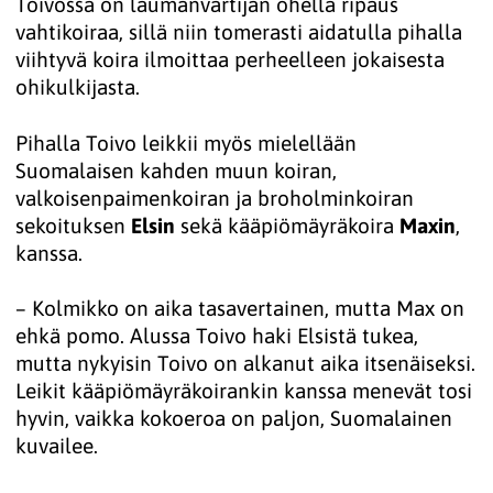
Toivossa on laumanvartijan ohella ripaus
vahtikoiraa, sillä niin tomerasti aidatulla pihalla
viihtyvä koira ilmoittaa perheelleen jokaisesta
ohikulkijasta.
Pihalla Toivo leikkii myös mielellään
Suomalaisen kahden muun koiran,
valkoisenpaimenkoiran ja broholminkoiran
sekoituksen
Elsin
sekä kääpiömäyräkoira
Maxin
,
kanssa.
– Kolmikko on aika tasavertainen, mutta Max on
ehkä pomo. Alussa Toivo haki Elsistä tukea,
mutta nykyisin Toivo on alkanut aika itsenäiseksi.
Leikit kääpiömäyräkoirankin kanssa menevät tosi
hyvin, vaikka kokoeroa on paljon, Suomalainen
kuvailee.