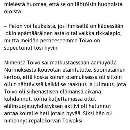
mielestä huomaa, että se on lähtöisin huonoista
oloista.
– Pelon voi laukaista, jos ihmisellä on kädessään
jokin epämääräinen astalo tai vaikka rikkalapio,
mutta meidän perheeseemme Toivo on
sopeutunut tosi hyvin.
Nimensä Toivo sai matkustaessaan aamuyöllä
Nurmeksesta Kouvolan eläintalolle. Suomalainen
kertoo, että koska koiran olemuksessa oli silloin
ollut nähtävissä kaikki se raakuus ja julmuus, jota
Toivo oli siihenastisen elämänsä aikana
kohdannut, koiria kuljettamassa ollut
eläinsuojeluyhdistyksen aktiivi oli halunnut
antaa koiralle heti jotain hyvää. Siksi hän oli
nimennyt repalekorvan Toivoksi.