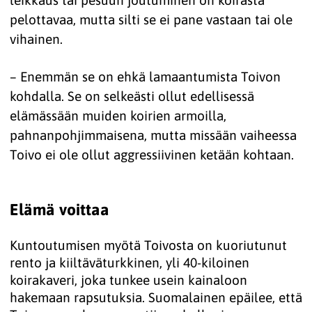
leikkaus tai pesuun joutuminen on koirasta
pelottavaa, mutta silti se ei pane vastaan tai ole
vihainen.
– Enemmän se on ehkä lamaantumista Toivon
kohdalla. Se on selkeästi ollut edellisessä
elämässään muiden koirien armoilla,
pahnanpohjimmaisena, mutta missään vaiheessa
Toivo ei ole ollut aggressiivinen ketään kohtaan.
Elämä voittaa
Kuntoutumisen myötä Toivosta on kuoriutunut
rento ja kiiltäväturkkinen, yli 40-kiloinen
koirakaveri, joka tunkee usein kainaloon
hakemaan rapsutuksia. Suomalainen epäilee, että