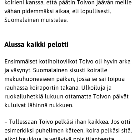
koirieni kanssa, että päätin Toivon jäävän meille
vähän pidemmäksi aikaa, eli lopullisesti,
Suomalainen muistelee.
Alussa kaikki pelotti
Ensimmäiset kotihoitoviikot Toivo oli hyvin arka
ja väsynyt. Suomalainen sisusti koiralle
makuuhuoneeseen paikan, jossa se sai toipua
rauhassa koiraportin takana. Ulkoiluja ja
ruokailuhetkiä lukuun ottamatta Toivon päivät
kuluivat lähinnä nukkuen.
– Tullessaan Toivo pelkäsi ihan kaikkea. Jos otti
esimerkiksi puhelimen käteen, koira pelkäsi sitä,
alkoi haukkua ja vetäytyä pois tilanteesta.