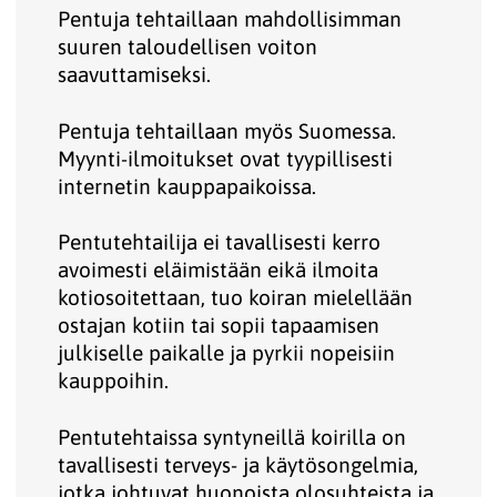
Pentuja tehtaillaan mahdollisimman
suuren taloudellisen voiton
saavuttamiseksi.
Pentuja tehtaillaan myös Suomessa.
Myynti-ilmoitukset ovat tyypillisesti
internetin kauppapaikoissa.
Pentutehtailija ei tavallisesti kerro
avoimesti eläimistään eikä ilmoita
kotiosoitettaan, tuo koiran mielellään
ostajan kotiin tai sopii tapaamisen
julkiselle paikalle ja pyrkii nopeisiin
kauppoihin.
Pentutehtaissa syntyneillä koirilla on
tavallisesti terveys- ja käytösongelmia,
jotka johtuvat huonoista olosuhteista ja