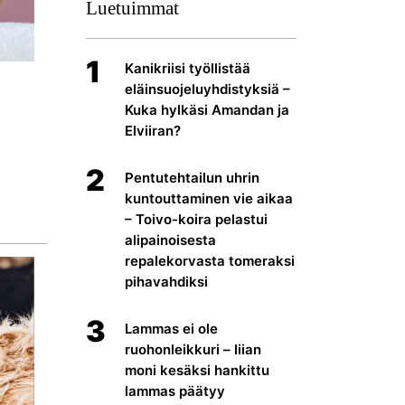
Luetuimmat
1
Kanikriisi työllistää
eläinsuojeluyhdistyksiä –
Kuka hylkäsi Amandan ja
Elviiran?
2
Pentutehtailun uhrin
kuntouttaminen vie aikaa
– Toivo-koira pelastui
alipainoisesta
repalekorvasta tomeraksi
pihavahdiksi
3
Lammas ei ole
ruohonleikkuri – liian
moni kesäksi hankittu
lammas päätyy