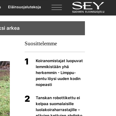
s
Eläinsuojelutekoja
ksi arkea
Suosittelemme
1
Koiranomistajat luopuvat
lemmikistään yhä
herkemmin - Limppu-
pentu löysi uuden kodin
nopeasti
2
Tanskan robottikettu ei
kelpaa suomalaisille
luolakoiraharrastajille –
elävien kettujen ahdinko