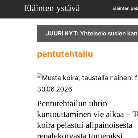
Eläinten ystävä
Eläinten pe
JUURI NYT:
Yhteiselo susien kan
pentutehtailu
30.06.2026
Pentutehtailun uhrin
kuntouttaminen vie aikaa – T
koira pelastui alipainoisesta
repalekorvasta tomeraksi