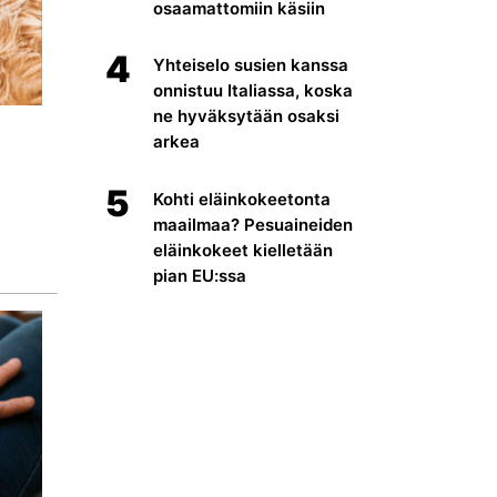
osaamattomiin käsiin
4
Yhteiselo susien kanssa
onnistuu Italiassa, koska
ne hyväksytään osaksi
arkea
5
Kohti eläinkokeetonta
maailmaa? Pesuaineiden
eläinkokeet kielletään
pian EU:ssa