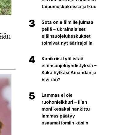
taipumuskokeissa jatkuu
3
Sota on eläimille julmaa
peliä – ukrainalaiset
hään
eläinsuojelukeskukset
toimivat nyt äärirajoilla
4
Kanikriisi työllistää
eläinsuojeluyhdistyksiä –
Kuka hylkäsi Amandan ja
Elviiran?
5
Lammas ei ole
ruohonleikkuri – liian
moni kesäksi hankittu
lammas päätyy
osaamattomiin käsiin