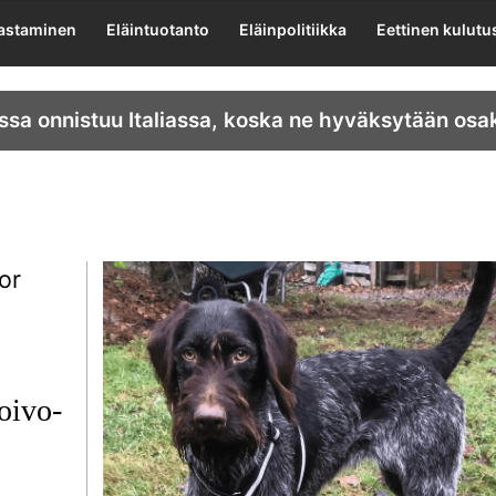
lastaminen
Eläintuotanto
Eläinpolitiikka
Eettinen kulutu
ssa onnistuu Italiassa, koska ne hyväksytään osa
oivo-