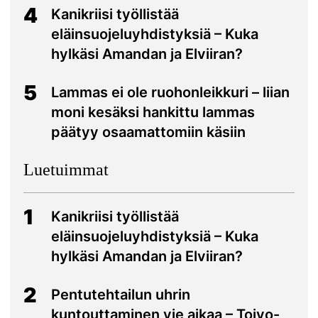
4
Kanikriisi työllistää
eläinsuojeluyhdistyksiä – Kuka
hylkäsi Amandan ja Elviiran?
5
Lammas ei ole ruohonleikkuri – liian
moni kesäksi hankittu lammas
päätyy osaamattomiin käsiin
Luetuimmat
1
Kanikriisi työllistää
eläinsuojeluyhdistyksiä – Kuka
hylkäsi Amandan ja Elviiran?
2
Pentutehtailun uhrin
kuntouttaminen vie aikaa – Toivo-