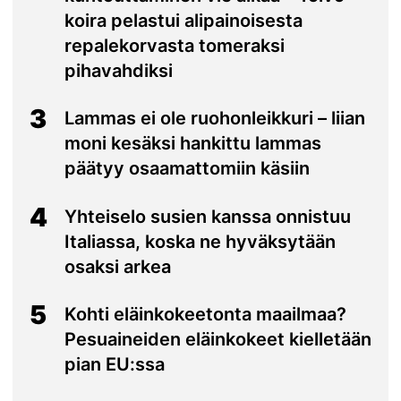
koira pelastui alipainoisesta
repalekorvasta tomeraksi
pihavahdiksi
3
Lammas ei ole ruohonleikkuri – liian
moni kesäksi hankittu lammas
päätyy osaamattomiin käsiin
4
Yhteiselo susien kanssa onnistuu
Italiassa, koska ne hyväksytään
osaksi arkea
5
Kohti eläinkokeetonta maailmaa?
Pesuaineiden eläinkokeet kielletään
pian EU:ssa