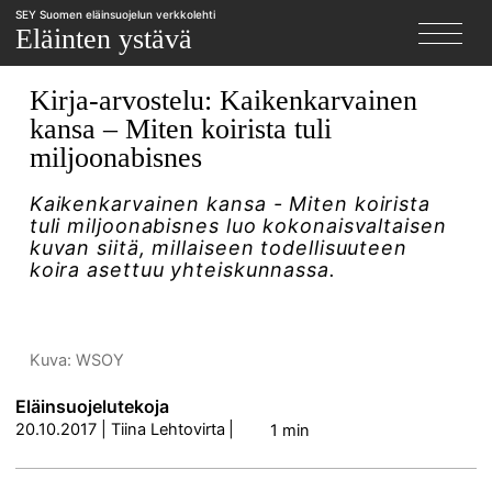
SEY Suomen eläinsuojelun verkkolehti
X
Eläinten ystävä
Kirja-arvostelu: Kaikenkarvainen
kansa – Miten koirista tuli
miljoonabisnes
Kaikenkarvainen kansa - Miten koirista
tuli miljoonabisnes luo kokonaisvaltaisen
kuvan siitä, millaiseen todellisuuteen
koira asettuu yhteiskunnassa.
Kuva: WSOY
Eläinsuojelutekoja
20.10.2017
|
Tiina Lehtovirta
|
1 min