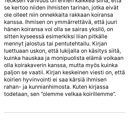
Teoksen vahvuus on ennen kaikkea siinä, että
se kertoo niiden ihmisten tarinan, jotka eivät
ole olleet niin onnekkaita rakkaan koiransa
kanssa. Ihmisen on ymmärrettävä, että juuri
hänen koiransa voi olla se sairas yksilö, on
sitten kyseessä esimerkiksi liian pitkälle
mennyt jalostus tai pentutehtailu. Kirjan
luettuaan uskon, että lukijalla on käsitys siitä,
kuinka hauskaa ja monipuolista elämä voikaan
olla koirakaverin kanssa, mutta myös kuinka
paljon se vaatii. Kirjan keskeinen viesti on, että
koirien hyvinvointi ei saa kärsiä ihmisen
rahan- ja kunnianhimosta. Kuten kirjassa
todetaan, sen ”olemme velkaa koirillemme”.