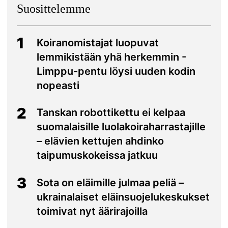
Suosittelemme
1
Koiranomistajat luopuvat
lemmikistään yhä herkemmin -
Limppu-pentu löysi uuden kodin
nopeasti
2
Tanskan robottikettu ei kelpaa
suomalaisille luolakoiraharrastajille
– elävien kettujen ahdinko
taipumuskokeissa jatkuu
3
Sota on eläimille julmaa peliä –
ukrainalaiset eläinsuojelukeskukset
toimivat nyt äärirajoilla