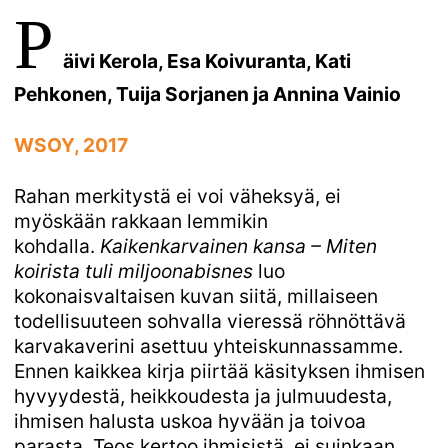
P
äivi Kerola, Esa Koivuranta, Kati
Pehkonen, Tuija Sorjanen ja Annina Vainio
WSOY, 2017
Rahan merkitystä ei voi väheksyä, ei
myöskään rakkaan lemmikin
kohdalla.
Kaikenkarvainen kansa – Miten
koirista tuli miljoonabisnes
luo
kokonaisvaltaisen kuvan siitä, millaiseen
todellisuuteen sohvalla vieressä röhnöttävä
karvakaverini asettuu yhteiskunnassamme.
Ennen kaikkea kirja piirtää käsityksen ihmisen
hyvyydestä, heikkoudesta ja julmuudesta,
ihmisen halusta uskoa hyvään ja toivoa
parasta. Teos kertoo ihmisistä, ei suinkaan