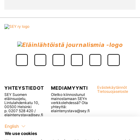
YHTEYSTIEDOT
MEDIAMYYNTI
Evästekäytännöt
Tietosuojaseloste
SEY Suomen
Oletko kiinnostunut
eläinsuojelu,
mainostamaan SEYn
Lintulahdenkatu 10,
verkkolehdessä? Ota
00500 Helsinki
yhteyttä:
p. 0207 528 420 /
elaintenystava@sey.fi
elaintenystava@sey.fi
English
We use cookies