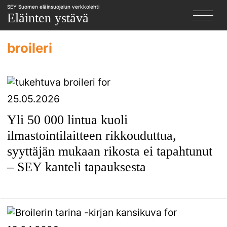
SEY Suomen eläinsuojelun verkkolehti
X
Eläinten ystävä
broileri
25.05.2026
Yli 50 000 lintua kuoli
ilmastointilaitteen rikkouduttua,
syyttäjän mukaan rikosta ei tapahtunut
– SEY kanteli tapauksesta