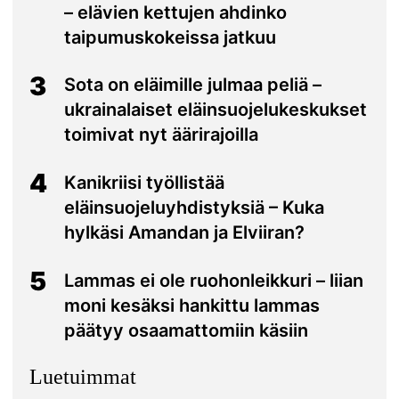
– elävien kettujen ahdinko
taipumuskokeissa jatkuu
3
Sota on eläimille julmaa peliä –
ukrainalaiset eläinsuojelukeskukset
toimivat nyt äärirajoilla
4
Kanikriisi työllistää
eläinsuojeluyhdistyksiä – Kuka
hylkäsi Amandan ja Elviiran?
5
Lammas ei ole ruohonleikkuri – liian
moni kesäksi hankittu lammas
päätyy osaamattomiin käsiin
Luetuimmat