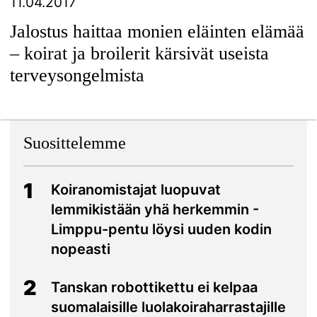
11.04.2017
Jalostus haittaa monien eläinten elämää
– koirat ja broilerit kärsivät useista
terveysongelmista
Suosittelemme
1
Koiranomistajat luopuvat
lemmikistään yhä herkemmin -
Limppu-pentu löysi uuden kodin
nopeasti
2
Tanskan robottikettu ei kelpaa
suomalaisille luolakoiraharrastajille