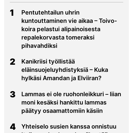
1
Pentutehtailun uhrin
kuntouttaminen vie aikaa – Toivo-
koira pelastui alipainoisesta
repalekorvasta tomeraksi
pihavahdiksi
2
Kanikriisi työllistää
eläinsuojeluyhdistyksiä – Kuka
hylkäsi Amandan ja Elviiran?
3
Lammas ei ole ruohonleikkuri – liian
moni kesäksi hankittu lammas
päätyy osaamattomiin käsiin
4
Yhteiselo susien kanssa onnistuu