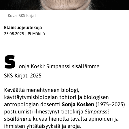
Kuva: SKS Kirjat
Eläinsuojelutekoja
25.08.2025
|
Pi Mäkilä
S
onja Koski: Simpanssi sisällämme
SKS Kirjat, 2025.
Keväällä menehtyneen biologi,
käyttäytymisbiologian tohtori ja biologisen
antropologian dosentti
Sonja Kosken
(1975–2025)
postuumisti ilmestynyt tietokirja
Simpanssi
sisällämme
kuvaa hienolla tavalla apinoiden ja
ihmisten yhtäläisyyksiä ja eroja.