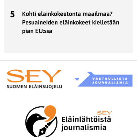
5
Kohti eläinkokeetonta maailmaa?
Pesuaineiden eläinkokeet kielletään
pian EU:ssa