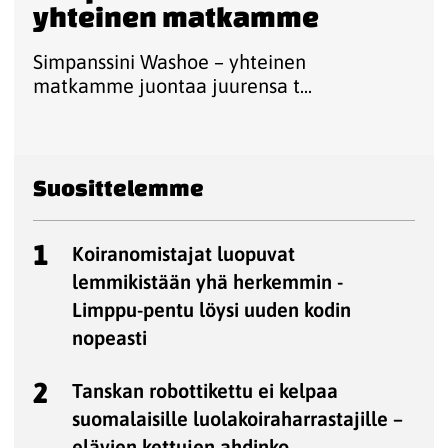
yhteinen matkamme
Simpanssini Washoe – yhteinen
matkamme juontaa juurensa t...
Suosittelemme
1
Koiranomistajat luopuvat
lemmikistään yhä herkemmin -
Limppu-pentu löysi uuden kodin
nopeasti
2
Tanskan robottikettu ei kelpaa
suomalaisille luolakoiraharrastajille –
elävien kettujen ahdinko