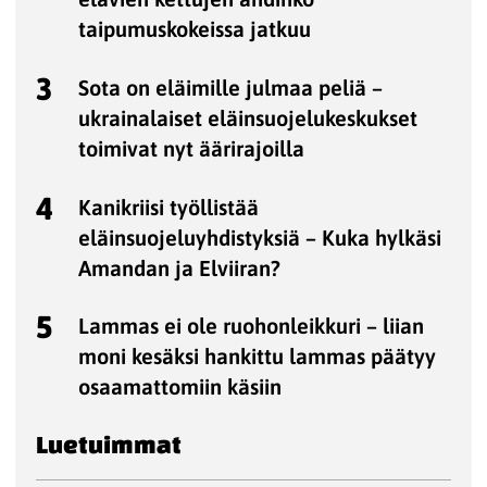
taipumuskokeissa jatkuu
3
Sota on eläimille julmaa peliä –
ukrainalaiset eläinsuojelukeskukset
toimivat nyt äärirajoilla
4
Kanikriisi työllistää
eläinsuojeluyhdistyksiä – Kuka hylkäsi
Amandan ja Elviiran?
5
Lammas ei ole ruohonleikkuri – liian
moni kesäksi hankittu lammas päätyy
osaamattomiin käsiin
Luetuimmat