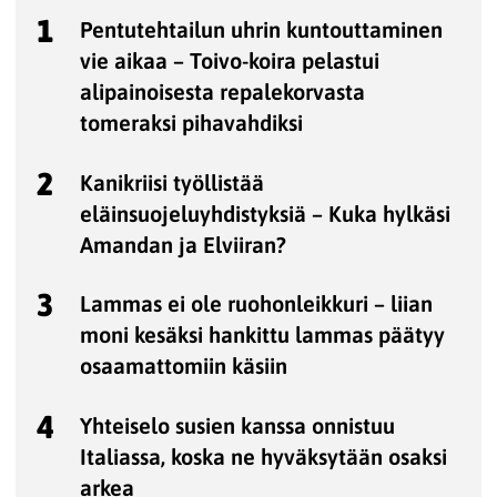
1
Pentutehtailun uhrin kuntouttaminen
vie aikaa – Toivo-koira pelastui
alipainoisesta repalekorvasta
tomeraksi pihavahdiksi
2
Kanikriisi työllistää
eläinsuojeluyhdistyksiä – Kuka hylkäsi
Amandan ja Elviiran?
3
Lammas ei ole ruohonleikkuri – liian
moni kesäksi hankittu lammas päätyy
osaamattomiin käsiin
4
Yhteiselo susien kanssa onnistuu
Italiassa, koska ne hyväksytään osaksi
arkea