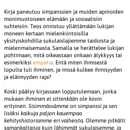
Kirja paneutuu simpanssien ja muiden apinoiden
monimuotoiseen elämään ja sosiaalisiin
suhteisiin. Teos onnistuu yllättämään lukijan
moneen kertaan mielenkiintoisilla
yksityiskohdilla sukulaislajiemme taidoista ja
mielenmaisemasta. Samalla se herättelee lukijan
pohtimaan, mitä oikeastaan onkaan älykkyys tai
esimerkiksi
empatia
. Entä miten ihmisestä
lopulta tuli ihminen, ja missä kulkee ihmisyyden
ja eläimyyden raja?
Koski päätyy kirjassaan lopputulemaan, jonka
mukaan
ihminen ei sittenkään ole kovin
erityinen. Sisimmässämme on simpanssi ja sen
lisäksi kaikuja paljon kauempaa
kehityshistoriamme eri vaiheista. Olemme pitkälti
samankaltaisia kuin lähimmät sukulaisemme, ja