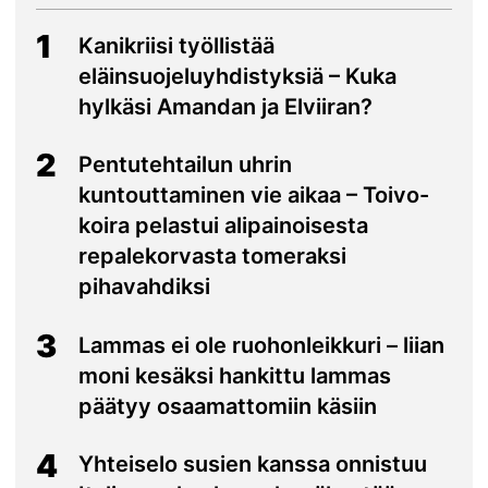
1
Kanikriisi työllistää
eläinsuojeluyhdistyksiä – Kuka
hylkäsi Amandan ja Elviiran?
2
Pentutehtailun uhrin
kuntouttaminen vie aikaa – Toivo-
koira pelastui alipainoisesta
repalekorvasta tomeraksi
pihavahdiksi
3
Lammas ei ole ruohonleikkuri – liian
moni kesäksi hankittu lammas
päätyy osaamattomiin käsiin
4
Yhteiselo susien kanssa onnistuu