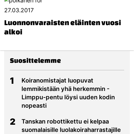
27.03.2017
Luonnonvaraisten eläinten vuosi
alkoi
Suosittelemme
1
Koiranomistajat luopuvat
lemmikistään yhä herkemmin -
Limppu-pentu löysi uuden kodin
nopeasti
2
Tanskan robottikettu ei kelpaa
suomalaisille luolakoiraharrastajille