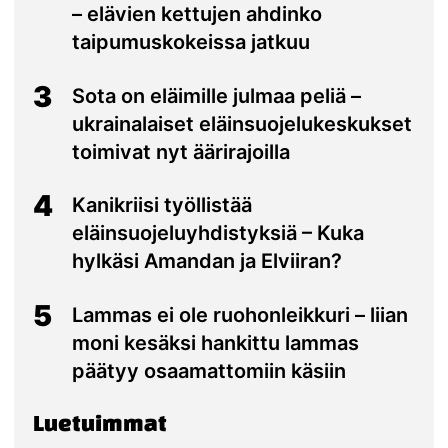
– elävien kettujen ahdinko
taipumuskokeissa jatkuu
3
Sota on eläimille julmaa peliä –
ukrainalaiset eläinsuojelukeskukset
toimivat nyt äärirajoilla
4
Kanikriisi työllistää
eläinsuojeluyhdistyksiä – Kuka
hylkäsi Amandan ja Elviiran?
5
Lammas ei ole ruohonleikkuri – liian
moni kesäksi hankittu lammas
päätyy osaamattomiin käsiin
Luetuimmat