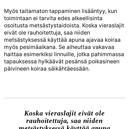
Myös taitamaton tappaminen lisääntyy, kun
toimintaan ei tarvita edes alkeellisinta
osoitusta metsästystaidoista. Koska vieraslajit
eivät ole rauhoitettuja, saa niiden
metsästyksessä käyttää apuna ajavaa koiraa
myös pesimäaikana. Se aiheuttaa vakavaa
haittaa esimerkiksi linnuille, jotka pahimmassa
tapauksessa hylkäävät pesänsä poikasineen
päivineen koiraa säikähtäessään.
Koska vieraslajit eivät ole
rauhoitettuja, saa niiden
metsästyksessä käyttää apuna