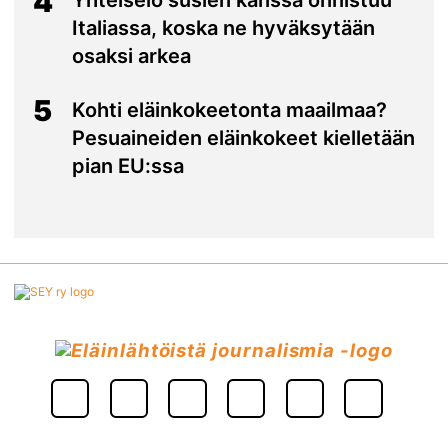
4
Yhteiselo susien kanssa onnistuu
Italiassa, koska ne hyväksytään
osaksi arkea
5
Kohti eläinkokeetonta maailmaa?
Pesuaineiden eläinkokeet kielletään
pian EU:ssa