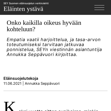
SEY Suomen eläinsuojelun verkkolehti
X
Eläinten ystävä
Onko kaikilla oikeus hyvään
kohteluun?
Empatia vaatii harjoittelua, ja tasa-arvon
toteutumiseksi tarvitaan jatkuvaa
ponnistelua, SEYn viestinnän asiantuntija
Annukka Seppävuori kirjoittaa.
Eläinsuojelutekoja
11.06.2021
|
Annukka Seppävuori
K