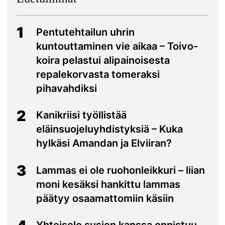
1
Pentutehtailun uhrin
kuntouttaminen vie aikaa – Toivo-
koira pelastui alipainoisesta
repalekorvasta tomeraksi
pihavahdiksi
2
Kanikriisi työllistää
eläinsuojeluyhdistyksiä – Kuka
hylkäsi Amandan ja Elviiran?
3
Lammas ei ole ruohonleikkuri – liian
moni kesäksi hankittu lammas
päätyy osaamattomiin käsiin