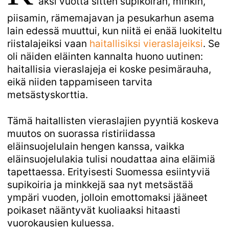
aksi vuotta sitten supikoiran, minkin,
piisamin, rämemajavan ja pesukarhun asema
lain edessä muuttui, kun niitä ei enää luokiteltu
riistalajeiksi vaan
haitallisiksi vieraslajeiksi
. Se
oli näiden eläinten kannalta huono uutinen:
haitallisia vieraslajeja ei koske pesimärauha,
eikä niiden tappamiseen tarvita
metsästyskorttia.
Tämä haitallisten vieraslajien pyyntiä koskeva
muutos on suorassa ristiriidassa
eläinsuojelulain hengen kanssa, vaikka
eläinsuojelulakia tulisi noudattaa aina eläimiä
tapettaessa. Erityisesti Suomessa esiintyviä
supikoiria ja minkkejä saa nyt metsästää
ympäri vuoden, jolloin emottomaksi jääneet
poikaset nääntyvät kuoliaaksi hitaasti
vuorokausien kuluessa.