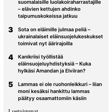
suomalaisille luolakoiraharrastajille
– elävien kettujen ahdinko
taipumuskokeissa jatkuu
3
Sota on eläimille julmaa peliä –
ukrainalaiset eläinsuojelukeskukset
toimivat nyt äärirajoilla
4
Kanikriisi työllistää
eläinsuojeluyhdistyksiä – Kuka
hylkäsi Amandan ja Elviiran?
5
Lammas ei ole ruohonleikkuri – liian
moni kesäksi hankittu lammas
päätyy osaamattomiin käsiin
Luetuimmat