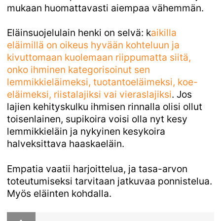
mukaan huomattavasti aiempaa vähemmän.
Eläinsuojelulain henki on selvä: k
aikilla 
eläimillä on oikeus hyvään kohteluun ja 
kivuttomaan kuolemaan riippumatta siitä, 
onko ihminen kategorisoinut sen 
lemmikkieläimeksi, tuotantoeläimeksi, koe-
eläimeksi, riistalajiksi vai vieraslajiksi
. Jos
lajien kehityskulku ihmisen rinnalla olisi ollut
toisenlainen, supikoira voisi olla nyt kesy
lemmikkieläin ja nykyinen kesykoira
halveksittava haaskaeläin.
Empatia vaatii harjoittelua, ja tasa-arvon
toteutumiseksi tarvitaan jatkuvaa ponnistelua.
Myös eläinten kohdalla.