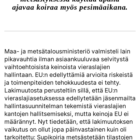
ajavaa koiraa myös pesimäaikana.
Maa- ja metsätalousministeriö valmisteli lain
pikavauhtia ilman asiaankuuluvaa selvitystä
vaihtoehtoisista keinoista vieraslajien
hallintaan. EU:n edellyttämiä arvioita riskeistä
ja toimenpiteiden tehokkuudesta ei tehty.
Lakimuutosta perusteltiin sillä, että EU:n
vieraslajiasetuksessa edellytetään jäsenmailta
hallintasuunnitelman tekemistä vieraslajien
kantojen hallitsemiseksi, mutta keinoja EU ei
määrännyt. Nyt tiedetään, että lakimuutoksen
vaikutus on ollut jopa päinvastainen kuin oli
tarkoitettu: Supikoiria metsästetään tilastojen