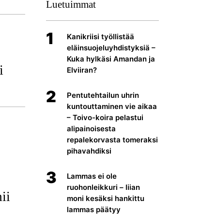
Luetuimmat
1
Kanikriisi työllistää
eläinsuojeluyhdistyksiä –
Kuka hylkäsi Amandan ja
i
Elviiran?
2
Pentutehtailun uhrin
kuntouttaminen vie aikaa
– Toivo-koira pelastui
alipainoisesta
repalekorvasta tomeraksi
pihavahdiksi
3
Lammas ei ole
ruohonleikkuri – liian
ii
moni kesäksi hankittu
lammas päätyy