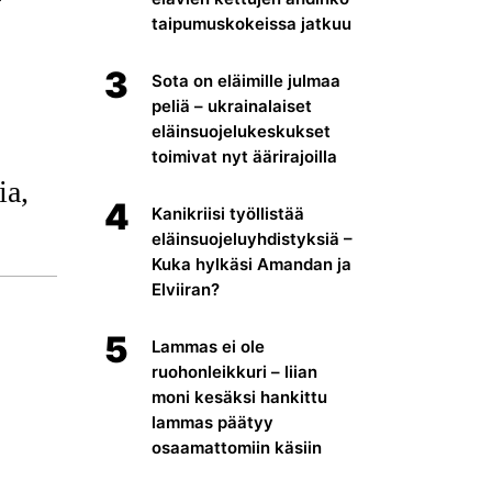
taipumuskokeissa jatkuu
3
Sota on eläimille julmaa
peliä – ukrainalaiset
eläinsuojelukeskukset
toimivat nyt äärirajoilla
ia,
4
Kanikriisi työllistää
eläinsuojeluyhdistyksiä –
Kuka hylkäsi Amandan ja
Elviiran?
5
Lammas ei ole
ruohonleikkuri – liian
moni kesäksi hankittu
lammas päätyy
osaamattomiin käsiin