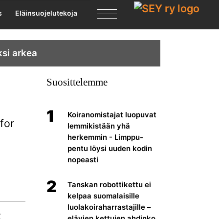
s
Eläinsuojelutekoja
ksi arkea
Suosittelemme
1
Koiranomistajat luopuvat
lemmikistään yhä
herkemmin - Limppu-
pentu löysi uuden kodin
nopeasti
2
Tanskan robottikettu ei
kelpaa suomalaisille
luolakoiraharrastajille –
elävien kettujen ahdinko