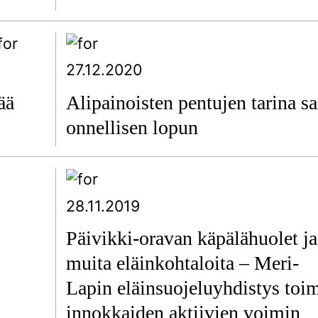
27.12.2020
ää
Alipainoisten pentujen tarina sa
onnellisen lopun
28.11.2019
Päivikki-oravan käpälähuolet ja
muita eläinkohtaloita – Meri-
Lapin eläinsuojeluyhdistys toim
innokkaiden aktiivien voimin