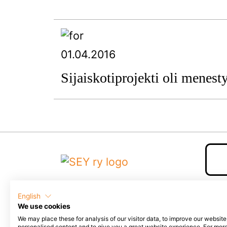
01.04.2016
Sijaiskotiprojekti oli menest
English
We use cookies
YHTEYSTIEDOT
SEY Suomen eläinsuojelu,
We may place these for analysis of our visitor data, to improve our websit
personalised content and to give you a great website experience. For mor