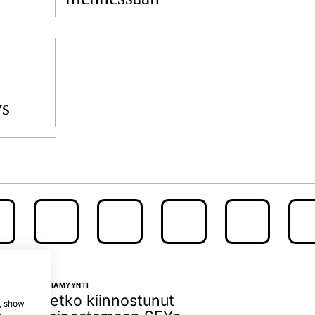
ys
MEDIAMYYNTI
Oletko kiinnostunut
e, show
e