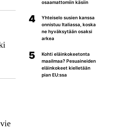
osaamattomiin käsiin
4
Yhteiselo susien kanssa
onnistuu Italiassa, koska
ne hyväksytään osaksi
arkea
ki
5
Kohti eläinkokeetonta
maailmaa? Pesuaineiden
eläinkokeet kielletään
pian EU:ssa
 vie