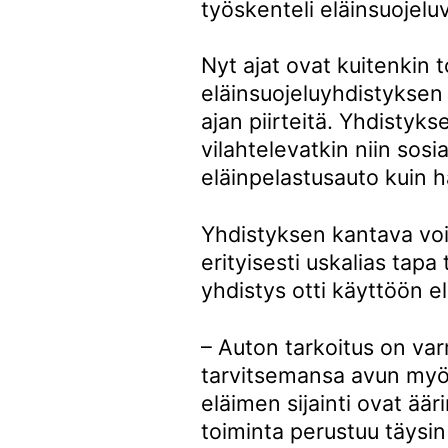
työskenteli eläinsuoje
Nyt ajat ovat kuitenkin 
eläinsuojeluyhdistykse
ajan piirteitä. Yhdistyk
vilahtelevatkin niin sosi
eläinpelastusauto kuin h
Yhdistyksen kantava voi
erityisesti uskalias tapa
yhdistys otti käyttöön e
– Auton tarkoitus on var
tarvitsemansa avun myös s
eläimen sijainti ovat ää
toiminta perustuu täysi