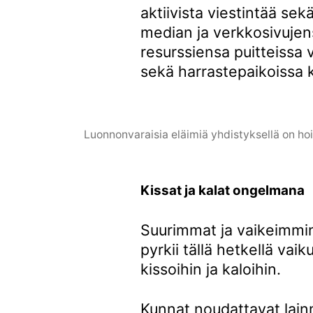
aktiivista viestintää se
median ja verkkosivujens
resurssiensa puitteissa v
sekä harrastepaikoissa 
Luonnonvaraisia eläimiä yhdistyksellä on ho
Kissat ja kalat ongelmana
Suurimmat ja vaikeimmin
pyrkii tällä hetkellä vaik
kissoihin ja kaloihin.
Kunnat noudattavat lainm