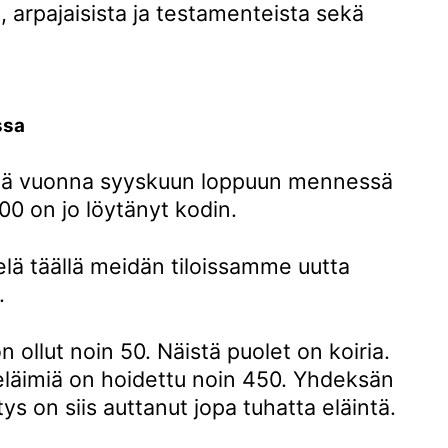
, arpajaisista ja testamenteista sekä
ssa
änä vuonna syyskuun loppuun mennessä
300 on jo löytänyt kodin.
elä täällä meidän tiloissamme uutta
.
 ollut noin 50. Näistä puolet on koiria.
 eläimiä on hoidettu noin 450. Yhdeksän
s on siis auttanut jopa tuhatta eläintä.