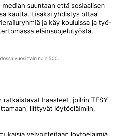
kä median suuntaan että sosiaalisen
a kautta. Lisäksi yhdistys ottaa
ierailuryhmiä ja käy kouluissa ja työ-
kertomassa eläinsuojelutyöstä.
idossa vuosittain noin 500.
 ratkaistavat haasteet, joihin TESY
uttamaan, liittyvät löytöeläimiin,
ukaisia velvoitteitaan löytöeläimiä