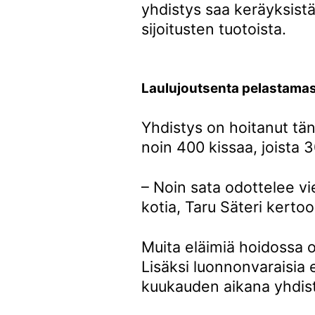
yhdistys saa keräyksistä
sijoitusten tuotoista.
Laulujoutsenta pelastama
Yhdistys on hoitanut t
noin 400 kissaa, joista 
– Noin sata odottelee vi
kotia, Taru Säteri kertoo
Muita eläimiä hoidossa on
Lisäksi luonnonvaraisia
kuukauden aikana yhdisty