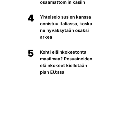
osaamattomiin käsiin
4
Yhteiselo susien kanssa
onnistuu Italiassa, koska
ne hyväksytään osaksi
arkea
5
Kohti eläinkokeetonta
maailmaa? Pesuaineiden
eläinkokeet kielletään
pian EU:ssa