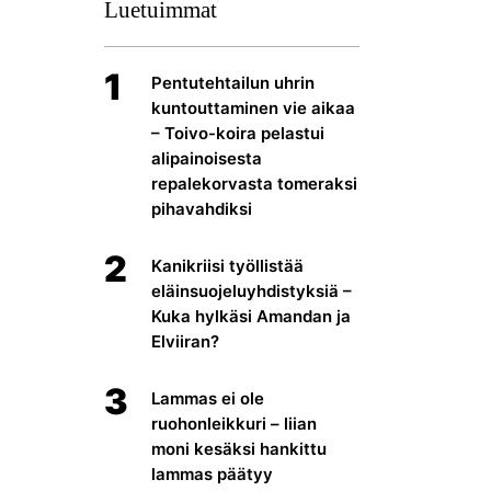
Luetuimmat
1
Pentutehtailun uhrin
kuntouttaminen vie aikaa
– Toivo-koira pelastui
alipainoisesta
repalekorvasta tomeraksi
pihavahdiksi
2
Kanikriisi työllistää
eläinsuojeluyhdistyksiä –
Kuka hylkäsi Amandan ja
Elviiran?
3
Lammas ei ole
ruohonleikkuri – liian
moni kesäksi hankittu
lammas päätyy