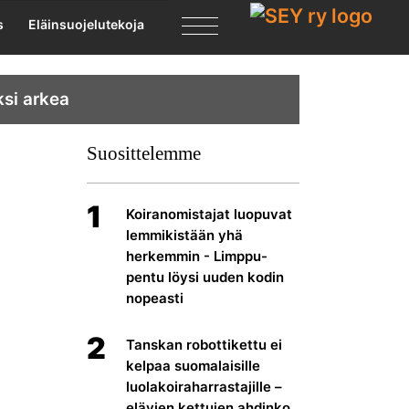
X
s
Eläinsuojelutekoja
ksi arkea
Suosittelemme
1
Koiranomistajat luopuvat
lemmikistään yhä
herkemmin - Limppu-
pentu löysi uuden kodin
nopeasti
2
Tanskan robottikettu ei
kelpaa suomalaisille
luolakoiraharrastajille –
elävien kettujen ahdinko