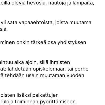
illä olevia hevosia, nautoja ja lampaita,
li sata vapaaehtoista, joista muutama
sia.
aminen onkin tärkeä osa yhdistyksen
htuu aika ajoin, sillä ihmisten
at: lähdetään opiskelemaan tai perhe
ötä tehdään usein muutaman vuoden
oisten lisäksi palkattujen
. Tuloja toiminnan pyörittämiseen