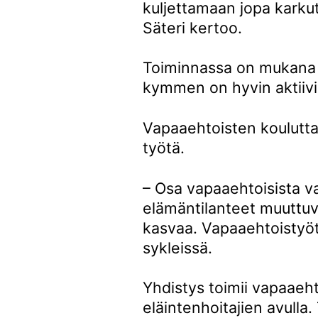
kuljettamaan jopa karkute
Säteri kertoo.
Toiminnassa on mukana y
kymmen on hyvin aktiivi
Vapaaehtoisten koulutt
työtä.
– Osa vapaaehtoisista vai
elämäntilanteet muuttuv
kasvaa. Vapaaehtoisty
sykleissä.
Yhdistys toimii vapaaeht
eläintenhoitajien avulla