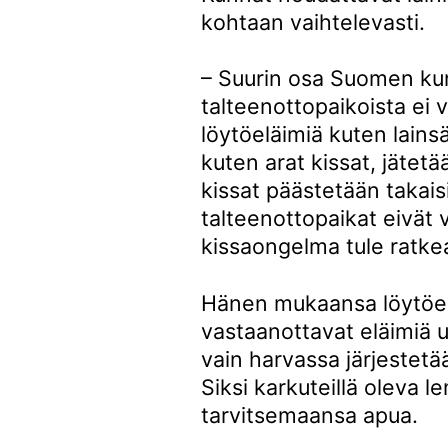
kohtaan vaihtelevasti.
– Suurin osa Suomen kunn
talteenottopaikoista ei 
löytöeläimiä kuten lain
kuten arat kissat, jätet
kissat päästetään takais
talteenottopaikat eivät v
kissaongelma tule ratke
Hänen mukaansa löytöel
vastaanottavat eläimiä u
vain harvassa järjestetää
Siksi karkuteillä oleva l
tarvitsemaansa apua.