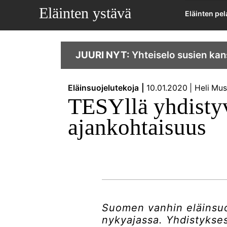
Eläinten ystävä
Eläinten pe
JUURI NYT:
Yhteiselo susien kan
Eläinsuojelutekoja
10.01.2020
Heli Mu
TESYllä yhdistyvä
ajankohtaisuus
Suomen vanhin eläinsuoj
nykyajassa. Yhdistykses