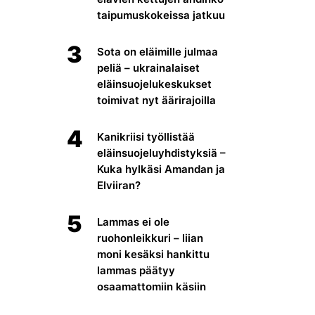
taipumuskokeissa jatkuu
3
Sota on eläimille julmaa
peliä – ukrainalaiset
eläinsuojelukeskukset
toimivat nyt äärirajoilla
4
Kanikriisi työllistää
eläinsuojeluyhdistyksiä –
Kuka hylkäsi Amandan ja
Elviiran?
5
Lammas ei ole
ruohonleikkuri – liian
moni kesäksi hankittu
lammas päätyy
osaamattomiin käsiin