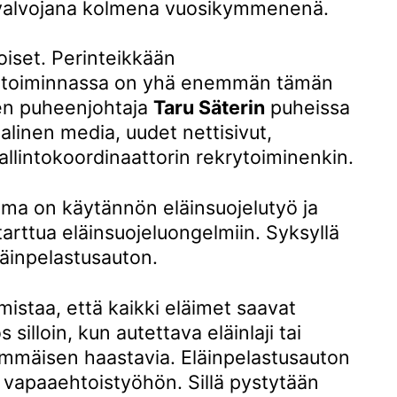
luvalvojana kolmena vuosikymmenenä.
toiset. Perinteikkään
n toiminnassa on yhä enemmän tämän
sen puheenjohtaja
Taru Säterin
puheissa
aalinen media, uudet nettisivut,
allintokoordinaattorin rekrytoiminenkin.
ma on käytännön eläinsuojelutyö ja
 tarttua eläinsuojeluongelmiin. Syksyllä
läinpelastusauton.
mistaa, että kaikki eläimet saavat
illoin, kun autettava eläinlaji tai
rimmäisen haastavia. Eläinpelastusauton
n vapaaehtoistyöhön. Sillä pystytään