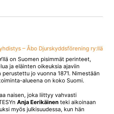
yhdistys – Åbo Djurskyddsförening ry:llä
SYllä on Suomen pisimmät perinteet,
lua ja eläinten oikeuksia ajaviin
on perustettu jo vuonna 1871. Nimestään
toiminta-alueena on koko Suomi.
 naisen, joka liittyy vahvasti
. TESYn
Anja Eerikäinen
teki aikoinaan
tuksi myös julkisuudessa, kun hän