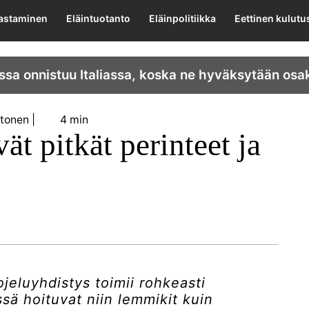
lastaminen
Eläintuotanto
Eläinpolitiikka
Eettinen kulutu
ssa onnistuu Italiassa, koska ne hyväksytään osa
stonen
4 min
t pitkät perinteet ja
eluyhdistys toimii rohkeasti
sä hoituvat niin lemmikit kuin