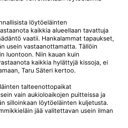
allisista löytöeläinten
vastaanota kaikkia alueellaan tavattuja
säädäntö vaatii. Hankalammat tapaukset,
ään usein vastaanottamatta. Tällöin
in luontoon. Niin kauan kuin
astaanota kaikkia hylättyjä kissoja, ei
amaan, Taru Säteri kertoo.
äinten talteenottopaikat
sein vain aukioloaikojen puitteissa ja
n silloinkaan löytöeläinten kuljetusta.
emmikkieläin jää valitettavan usein ilman