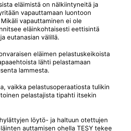
ista eläimistä on nälkiintyneitä ja
pyritään vapauttamaan luontoon
 Mikäli vapauttaminen ei ole
nnitsee eläinkohtaisesti eettisintä
a eutanasian välillä.
onvaraisen eläimen pelastuskeikoista
 vapaaehtoista lähti pelastamaan
tsenta lammesta.
ua, vaikka pelastusoperaatiosta tulikin
toinen pelastajista tipahti itsekin
 hylättyjen löytö- ja haltuun otettujen
läinten auttamisen ohella TESY tekee