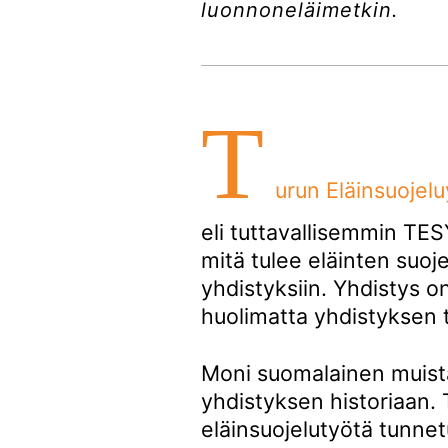
luonnoneläimetkin.
T
urun Eläinsuojelu
eli tuttavallisemmin TE
mitä tulee eläinten suoje
yhdistyksiin. Yhdistys 
huolimatta yhdistyksen 
Moni suomalainen muistaa
yhdistyksen historiaan
eläinsuojelutyötä tunne