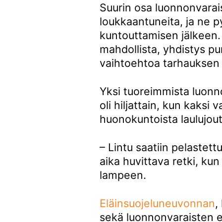
Suurin osa luonnonvarais
loukkaantuneita, ja ne 
kuntouttamisen jälkeen.
mahdollista, yhdistys pu
vaihtoehtoa tarhauksen j
Yksi tuoreimmista luonn
oli hiljattain, kun kaksi
huonokuntoista laulujou
– Lintu saatiin pelastett
aika huvittava retki, kun 
lampeen.
Eläinsuojeluneuvonnan
,
sekä luonnonvaraisten e