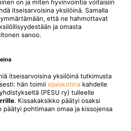
yminen on ja miten hyvinvointia voitaisiin
ähdä itseisarvoisina yksilöinä. Samalla
a ymmärtämään, että ne hahmottavat
silöllisyydestään ja omasta
altonen sanoo.
eina
ä itseisarvoisina yksilöinä tutkimusta
esti: hän toimii
sijaiskotina
kahdelle
hdistykseltä (PESU ry) tulleelle
rrille
. Kissakaksikko päätyi osaksi
n päätyi pohtimaan omaa ja kissojensa