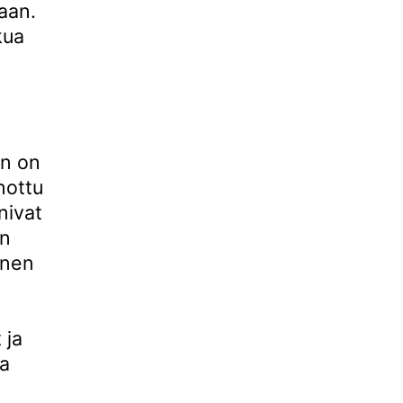
kaan.
kua
en on
nottu
nivat
en
onen
 ja
aa