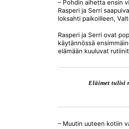
– Pohdin aihetta ensin v
Rasperi ja Serri saapuiva
loksahti paikoilleen, Va
Rasperi ja Serri ovat popu
käytännössä ensimmäine
elämään kuuluvat rutiinit
Eläimet tulisi 
– Muutin uuteen kotiin va