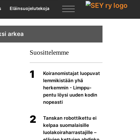
X
s
Eläinsuojelutekoja
ksi arkea
Suosittelemme
1
Koiranomistajat luopuvat
lemmikistään yhä
herkemmin - Limppu-
pentu löysi uuden kodin
nopeasti
2
Tanskan robottikettu ei
kelpaa suomalaisille
luolakoiraharrastajille –
elävien kettujen ahdinko