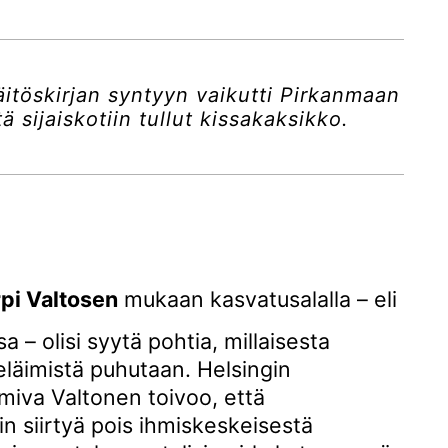
äitöskirjan syntyyn vaikutti Pirkanmaan
ä sijaiskotiin tullut kissakaksikko.
rpi Valtosen
mukaan kasvatusalalla – eli
a – olisi syytä pohtia, millaisesta
läimistä puhutaan. Helsingin
imiva Valtonen toivoo, että
in siirtyä pois ihmiskeskeisestä