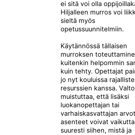
ei sitä voi olla oppijoilla
Hiljalleen murros voi liik
sieltä myös
opetussuunnitelmiin.
Käytännössä tällaisen
murroksen toteuttamin
kuitenkin helpommin sa
kuin tehty. Opettajat pai
jo nyt kouluissa rajallist
resurssien kanssa. Valt
muistuttaa, että lisäksi
luokanopettajan tai
varhaiskasvattajan arvot
asenteet voivat vaikutt
suuresti siihen, mistä ja