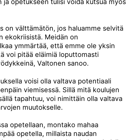
n ja opetukseen tulisi voida kutsua myös
 on välttämätön, jos haluamme selvitä
in ekokriisistä. Meidän on
alkaa ymmärtää, että emme ole yksin
ä voi pitää eläimiä loputtomasti
 hyödykkeinä, Valtonen sanoo.
sella voisi olla valtava potentiaali
eenpäin viemisessä. Sillä mitä koulujen
ällä tapahtuu, voi nimittäin olla valtava
arvojen muutokselle.
uissa opetellaan, montako mahaa
ämpää opetella, millaista naudan