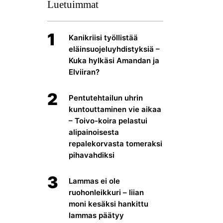
Luetuimmat
1
Kanikriisi työllistää
eläinsuojeluyhdistyksiä –
Kuka hylkäsi Amandan ja
Elviiran?
2
Pentutehtailun uhrin
kuntouttaminen vie aikaa
– Toivo-koira pelastui
alipainoisesta
repalekorvasta tomeraksi
pihavahdiksi
3
Lammas ei ole
ruohonleikkuri – liian
moni kesäksi hankittu
lammas päätyy