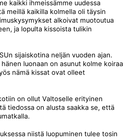
mme kaikki ihmeissämme uudessa
 meillä kaikilla kolmella oli täysin
tkimuskysymykset alkoivat muotoutua
en, ja lopulta kissoista tulikin
SUn sijaiskotina neljän vuoden ajan.
si hänen luonaan on asunut kolme koiraa
yös nämä kissat ovat olleet
otiin on ollut Valtoselle erityinen
ttä tiedossa on alusta saakka se, että
umatkalla.
auksessa niistä luopuminen tulee tosin