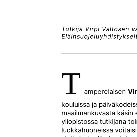
Tutkija Virpi Valtosen v
Eläinsuojeluyhdistykselt
T
amperelaisen
Vi
kouluissa ja päiväkodeiss
maailmankuvasta käsin e
yliopistossa tutkijana to
luokkahuoneissa voitaisi