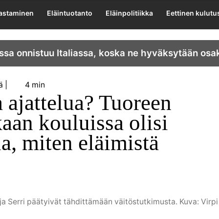
lastaminen
Eläintuotanto
Eläinpolitiikka
Eettinen kulutu
ssa onnistuu Italiassa, koska ne hyväksytään osa
ä
4 min
a ajattelua? Tuoreen
an kouluissa olisi
a, miten eläimistä
Serri päätyivät tähdittämään väitöstutkimusta. Kuva: Virpi