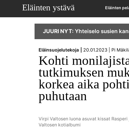
Eläinten ystävä
Eläinten pe
JUURI NYT:
Yhteiselo susien kan
Eläinsuojelutekoja
20.01.2023
Pi Mäkil
Kohti monilajist
tutkimuksen muka
korkea aika pohti
puhutaan
Virpi Valtosen luona asuvat kissat Rasperi ja 
Valtosen kotialbumi