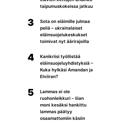
taipumuskokeissa jatkuu
3
Sota on eläimille julmaa
peliä – ukrainalaiset
eläinsuojelukeskukset
toimivat nyt äärirajoilla
4
Kanikriisi työllistää
eläinsuojeluyhdistyksiä –
Kuka hylkäsi Amandan ja
Elviiran?
5
Lammas ei ole
ruohonleikkuri – liian
moni kesäksi hankittu
lammas päätyy
osaamattomiin käsiin