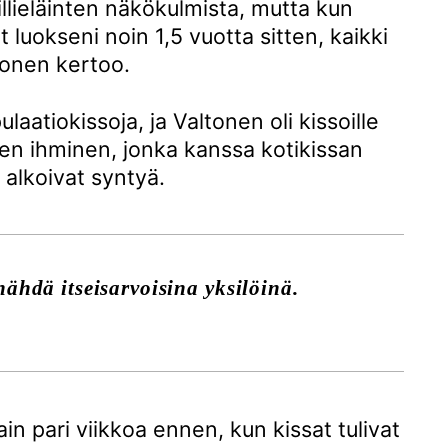
illieläinten näkökulmista, mutta kun
t luokseni noin 1,5 vuotta sitten, kaikki
ltonen kertoo.
laatiokissoja, ja Valtonen oli kissoille
n ihminen, jonka kanssa kotikissan
 alkoivat syntyä.
nähdä itseis­arvoisina yksilöinä.
in pari viikkoa ennen, kun kissat tulivat