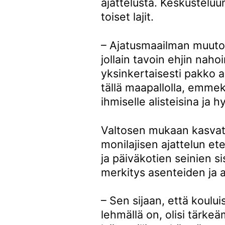
ajattelusta. Keskusteluu
toiset lajit.
– Ajatusmaailman muutos
jollain tavoin ehjin naho
yksinkertaisesti pakko 
tällä maapallolla, emmek
ihmiselle alisteisina ja
Valtosen mukaan kasvatuk
monilajisen ajattelun et
ja päiväkotien seinien sis
merkitys asenteiden ja 
– Sen sijaan, että koul
lehmällä on, olisi tärke