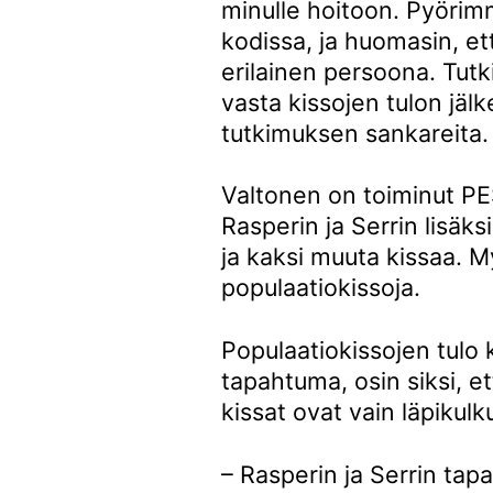
minulle hoitoon. Pyöri
kodissa, ja huomasin, että
erilainen persoona. Tu
vasta kissojen tulon jälke
tutkimuksen sankareita.
Valtonen on toiminut PE
Rasperin ja Serrin lisäk
ja kaksi muuta kissaa. M
populaatiokissoja.
Populaatiokissojen tulo k
tapahtuma, osin siksi, e
kissat ovat vain läpikulk
– Rasperin ja Serrin tap