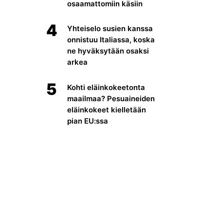
osaamattomiin käsiin
4
Yhteiselo susien kanssa
onnistuu Italiassa, koska
ne hyväksytään osaksi
arkea
5
Kohti eläinkokeetonta
maailmaa? Pesuaineiden
eläinkokeet kielletään
pian EU:ssa