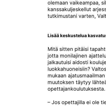
olemaan vaikeampaa, sill
kanssakuljeskellut arjess
tutkimustani varten, Va
Lisää keskustelua kasvatus
Mitä sitten pitäisi tapaht
jotta monilajinen ajattel
jalkautuisi aidosti kouluj
luokkahuoneisiin? Valto
mukaan ajatusmaailman
muutoksen täytyy lähte
opettajankoulutuksesta.
– Jos opettajilla ei ole ti