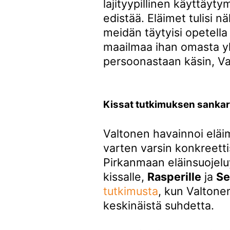
lajityypillinen käyttäyt
edistää. Eläimet tulisi n
meidän täytyisi opetell
maailmaa ihan omasta yk
persoonastaan käsin, V
Kissat tutkimuksen sankar
Valtonen havainnoi eläimi
varten varsin konkreettis
Pirkanmaan eläinsuojeluy
kissalle,
Rasperille
ja
Se
tutkimusta
, kun Valtone
keskinäistä suhdetta.