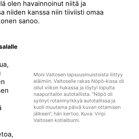
ä olen havainnoinut niitä ja
a niiden kanssa niin tiiviisti omaa
ltonen sanoo.
alalle
ua,
u
Moni Valtosen lapsuus­muistoista liittyy
en
eläimiin. Valtoselle rakas Nöpö­-kis­sa oli
ollut viikon hukassa ja löytyi lopulta
sen
naapuri­talon autotallista. ”Nöpö oli
syönyt rotanmyrkkyä autotallissa ja
ä
kuoli muu­tama päivä kuvan ottami­sen
jälkeen”, hän kertoo. Kuva: Virpi
Valtosen kotialbumi.
etoa,