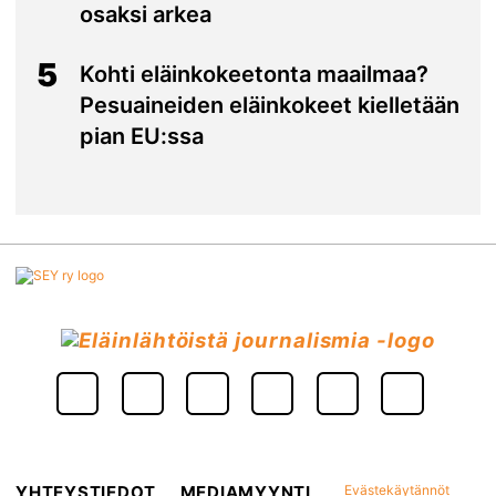
osaksi arkea
5
Kohti eläinkokeetonta maailmaa?
Pesuaineiden eläinkokeet kielletään
pian EU:ssa
YHTEYSTIEDOT
MEDIAMYYNTI
Evästekäytännöt