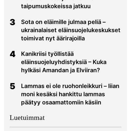
taipumuskokeissa jatkuu
3
Sota on eläimille julmaa peliä –
ukrainalaiset eläinsuojelukeskukset
toimivat nyt äärirajoilla
4
Kanikriisi työllistää
eläinsuojeluyhdistyksiä – Kuka
hylkäsi Amandan ja Elviiran?
5
Lammas ei ole ruohonleikkuri – liian
moni kesäksi hankittu lammas
päätyy osaamattomiin käsiin
Luetuimmat