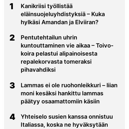
1
Kanikriisi työllistää
eläinsuojeluyhdistyksiä – Kuka
hylkäsi Amandan ja Elviiran?
2
Pentutehtailun uhrin
kuntouttaminen vie aikaa – Toivo-
koira pelastui alipainoisesta
repalekorvasta tomeraksi
pihavahdiksi
3
Lammas ei ole ruohonleikkuri – liian
moni kesäksi hankittu lammas
päätyy osaamattomiin käsiin
4
Yhteiselo susien kanssa onnistuu
Italiassa, koska ne hyväksytään