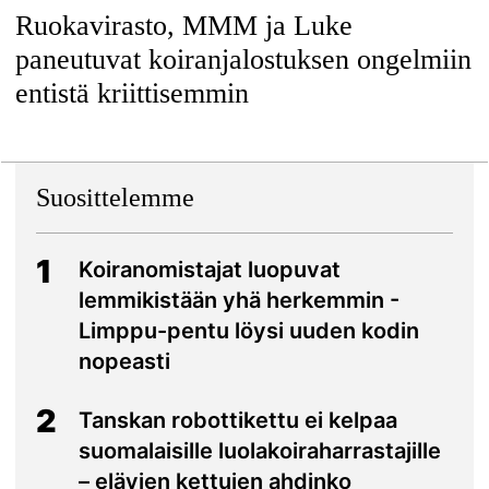
Ruokavirasto, MMM ja Luke
paneutuvat koiranjalostuksen ongelmiin
entistä kriittisemmin
Suosittelemme
1
Koiranomistajat luopuvat
lemmikistään yhä herkemmin -
Limppu-pentu löysi uuden kodin
nopeasti
2
Tanskan robottikettu ei kelpaa
suomalaisille luolakoiraharrastajille
– elävien kettujen ahdinko