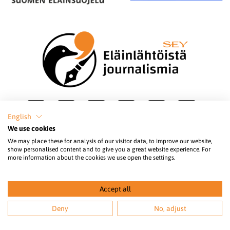
English
We use cookies
We may place these for analysis of our visitor data, to improve our website,
show personalised content and to give you a great website experience. For
Evästekäytännöt
YHTEYSTIEDOT
MEDIAMYYNTI
more information about the cookies we use open the settings.
Tietosuojaseloste
SEY Suomen
Oletko kiinnostunut
eläinsuojelu,
mainostamaan SEYn
Lintulahdenkatu 10,
verkkolehdessä? Ota
00500 Helsinki
yhteyttä:
Accept all
p. 0207 528 420 /
elaintenystava@sey.fi
elaintenystava@sey.fi
Deny
No, adjust