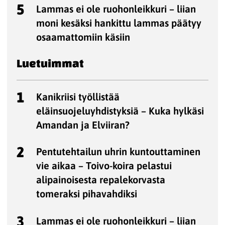
5
Lammas ei ole ruohonleikkuri – liian
moni kesäksi hankittu lammas päätyy
osaamattomiin käsiin
Luetuimmat
1
Kanikriisi työllistää
eläinsuojeluyhdistyksiä – Kuka hylkäsi
Amandan ja Elviiran?
2
Pentutehtailun uhrin kuntouttaminen
vie aikaa – Toivo-koira pelastui
alipainoisesta repalekorvasta
tomeraksi pihavahdiksi
3
Lammas ei ole ruohonleikkuri – liian