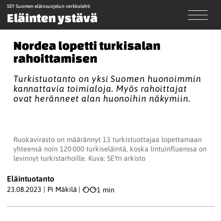
SEY Suomen eläinsuojelun verkkolehti
Eläinten ystävä
Nordea lopetti turkisalan
rahoittamisen
Turkistuotanto on yksi Suomen huonoimmin
kannattavia toimialoja. Myös rahoittajat
ovat heränneet alan huonoihin näkymiin.
Ruokavirasto on määrännyt 13 turkistuottajaa lopettamaan
yhteensä noin 120 000 turkiseläintä, koska lintuinfluenssa on
levinnyt turkistarhoille. Kuva: SEYn arkisto
Eläintuotanto
23.08.2023
|
Pi Mäkilä
|
1 min