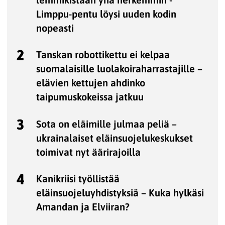
Limppu-pentu löysi uuden kodin
nopeasti
2
Tanskan robottikettu ei kelpaa
suomalaisille luolakoiraharrastajille –
elävien kettujen ahdinko
taipumuskokeissa jatkuu
3
Sota on eläimille julmaa peliä –
ukrainalaiset eläinsuojelukeskukset
toimivat nyt äärirajoilla
4
Kanikriisi työllistää
eläinsuojeluyhdistyksiä – Kuka hylkäsi
Amandan ja Elviiran?