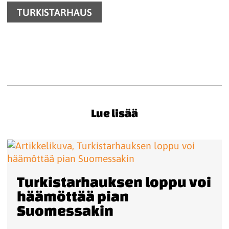
TURKISTARHAUS
Lue lisää
Turkistarhauksen loppu voi
häämöttää pian
Suomessakin