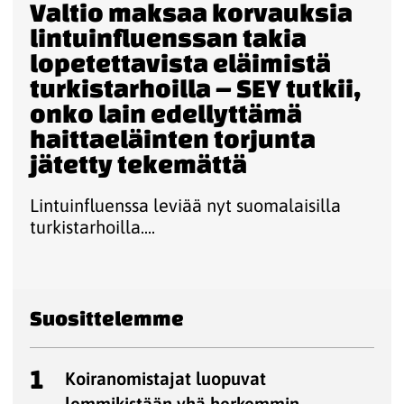
Valtio maksaa korvauksia
lintuinfluenssan takia
lopetettavista eläimistä
turkistarhoilla – SEY tutkii,
onko lain edellyttämä
haittaeläinten torjunta
jätetty tekemättä
Lintuinfluenssa leviää nyt suomalaisilla
turkistarhoilla....
Suosittelemme
1
Koiranomistajat luopuvat
lemmikistään yhä herkemmin -