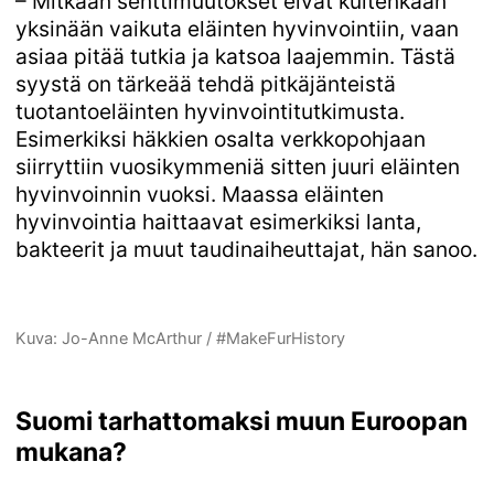
– Mitkään senttimuutokset eivät kuitenkaan
yksinään vaikuta eläinten hyvinvointiin, vaan
asiaa pitää tutkia ja katsoa laajemmin. Tästä
syystä on tärkeää tehdä pitkäjänteistä
tuotantoeläinten hyvinvointitutkimusta.
Esimerkiksi häkkien osalta verkkopohjaan
siirryttiin vuosikymmeniä sitten juuri eläinten
hyvinvoinnin vuoksi. Maassa eläinten
hyvinvointia haittaavat esimerkiksi lanta,
bakteerit ja muut taudinaiheuttajat, hän sanoo.
Kuva: Jo-Anne McArthur / #MakeFurHistory
Suomi tarhattomaksi muun Euroopan
mukana?