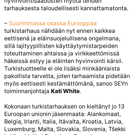
hyvinvointisäädösten myötä tehden
tarhauksesta taloudellisesti kannattamatonta.
–
Suurimmassa osassa Eurooppaa
turkistarhaus nähdään nyt ennen kaikkea
eettisenä ja eläinsuojelullisena ongelmana,
sillä lajityypillisten käyttäytymistarpeiden
toteuttaminen ahtaissa ja virikkeettömissä
häkeissä estyy ja eläinten hyvinvointi kärsii.
Turkistuotteelle ei ole lisäksi minkäänlaista
pakollista tarvetta, joten tarhaamista pidetään
myös eettisesti kestämättömänä, sanoo SEYn
toiminnanjohtaja
Kati White
.
Kokonaan turkistarhauksen on kieltänyt jo 13
Euroopan unionin jäsenmaata: Alankomaat,
Belgia, Irlanti, Italia, Itävalta, Kroatia, Latvia,
Luxemburg, Malta, Slovakia, Slovenia, Tšekki