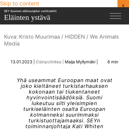
Skip to content
Turkistarhauksen loppu voi
X
SEY Suomen eläinsuojelun verkkolehti
häämöttää pian Suomessakin
Eläinten ystävä
Kuva: Kristo Muurimaa / HIDDEN / We Animals
Media
13.01.2023
Eläinpolitiikka
Maija Myllymäki
6 min
Yhä useammat Euroopan maat ovat
joko kieltäneet turkistarhauksen
kokonaan tai tiukentaneet
hyvinvointisäädöksiä. Suomi
lukeutuu silti yleisimpien
turkiseläinten osalta Euroopan
kolmanneksi suurimmaksi
turkistuottajamaaksi. SEYn
toiminnanjohtaja Kati Whiten