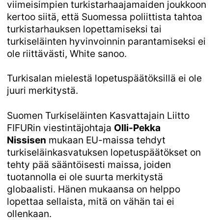
viimeisimpien turkistarhaajamaiden joukkoon
kertoo siitä, että Suomessa poliittista tahtoa
turkistarhauksen lopettamiseksi tai
turkiseläinten hyvinvoinnin parantamiseksi ei
ole riittävästi, White sanoo.
Turkisalan mielestä lopetuspäätöksillä ei ole
juuri merkitystä.
Suomen Turkiseläinten Kasvattajain Liitto
FIFURin viestintäjohtaja
Olli-Pekka
Nissisen
mukaan EU-maissa tehdyt
turkiseläinkasvatuksen lopetuspäätökset on
tehty pää sääntöisesti maissa, joiden
tuotannolla ei ole suurta merkitystä
globaalisti. Hänen mukaansa on helppo
lopettaa sellaista, mitä on vähän tai ei
ollenkaan.