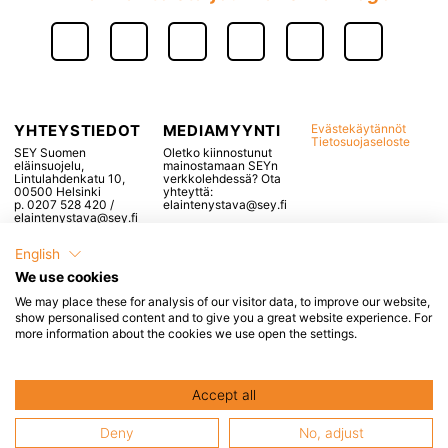
YHTEYSTIEDOT
MEDIAMYYNTI
Evästekäytännöt
Tietosuojaseloste
SEY Suomen
Oletko kiinnostunut
eläinsuojelu,
mainostamaan SEYn
Lintulahdenkatu 10,
verkkolehdessä? Ota
00500 Helsinki
yhteyttä:
p. 0207 528 420 /
elaintenystava@sey.fi
elaintenystava@sey.fi
English
We use cookies
We may place these for analysis of our visitor data, to improve our website,
Popup otsikko, voidaan
show personalised content and to give you a great website experience. For
more information about the cookies we use open the settings.
jättää tyhjäksi
Tähän tulee popupin sisältö, esimerkiksi
Accept all
linkkejä
yms.
Deny
No, adjust