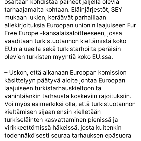
osaltaan kohdistaa paineet jäljellä olevia
tarhaajamaita kohtaan. Eläinjärjestöt, SEY
mukaan lukien, keräävät parhaillaan
allekirjoituksia Euroopan unionin laajuiseen Fur
Free Europe -kansalaisaloitteeseen, jossa
vaaditaan turkistuotannon kieltämistä koko
EU:n alueella sekä turkistarhoilta peräisin
olevien turkisten myyntiä koko EU:ssa.
– Uskon, että aikanaan Euroopan komission
käsittelyyn päätyvä aloite johtaa Euroopan
laajuiseen turkistarhauskieltoon tai
vähintäänkin tarhausta koskeviin rajoituksiin.
Voi myös esimerkiksi olla, että turkistuotannon
kieltämisen sijaan ensin kielletään
turkiseläinten kasvattaminen pienissä ja
virikkeettömissä häkeissä, josta kuitenkin
todennäköisesti seuraa tarhauksen epäsuora