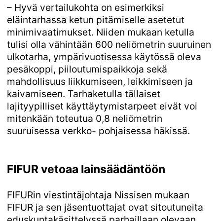
– Hyvä vertailukohta on esimerkiksi
eläintarhassa ketun pitämiselle asetetut
minimivaatimukset. Niiden mukaan ketulla
tulisi olla vähintään 600 neliömetrin suuruinen
ulkotarha, ympärivuotisessa käytössä oleva
pesäkoppi, piiloutumispaikkoja sekä
mahdollisuus liikkumiseen, leikkimiseen ja
kaivamiseen. Tarhaketulla tällaiset
lajityypilliset käyttäytymistarpeet eivät voi
mitenkään toteutua 0,8 neliömetrin
suuruisessa verkko- pohjaisessa häkissä.
FIFUR vetoaa lainsäädäntöön
FIFURin viestintäjohtaja Nissisen mukaan
FIFUR ja sen jäsentuottajat ovat sitoutuneita
eduskuntakäsittelyssä parhaillaan olevaan