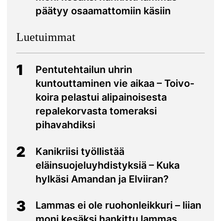
päätyy osaamattomiin käsiin
Luetuimmat
1
Pentutehtailun uhrin
kuntouttaminen vie aikaa – Toivo-
koira pelastui alipainoisesta
repalekorvasta tomeraksi
pihavahdiksi
2
Kanikriisi työllistää
eläinsuojeluyhdistyksiä – Kuka
hylkäsi Amandan ja Elviiran?
3
Lammas ei ole ruohonleikkuri – liian
moni kesäksi hankittu lammas