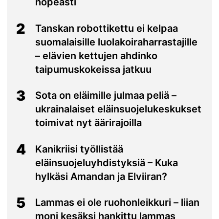
nopeasti
2
Tanskan robottikettu ei kelpaa
suomalaisille luolakoiraharrastajille
– elävien kettujen ahdinko
taipumuskokeissa jatkuu
3
Sota on eläimille julmaa peliä –
ukrainalaiset eläinsuojelukeskukset
toimivat nyt äärirajoilla
4
Kanikriisi työllistää
eläinsuojeluyhdistyksiä – Kuka
hylkäsi Amandan ja Elviiran?
5
Lammas ei ole ruohonleikkuri – liian
moni kesäksi hankittu lammas