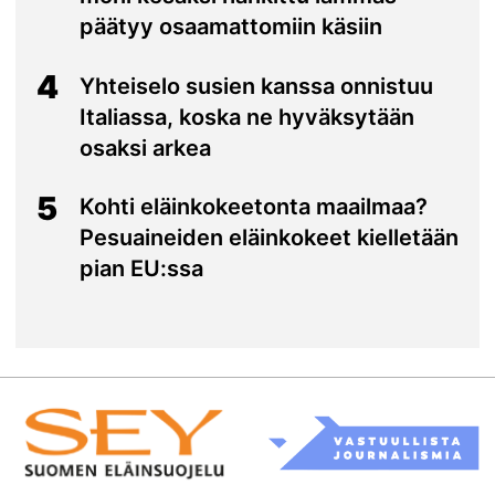
päätyy osaamattomiin käsiin
4
Yhteiselo susien kanssa onnistuu
Italiassa, koska ne hyväksytään
osaksi arkea
5
Kohti eläinkokeetonta maailmaa?
Pesuaineiden eläinkokeet kielletään
pian EU:ssa