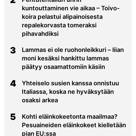
kuntouttaminen vie aikaa – Toivo-
koira pelastui alipainoisesta
repalekorvasta tomeraksi
pihavahdiksi
3
Lammas ei ole ruohonleikkuri – liian
moni kesäksi hankittu lammas
päätyy osaamattomiin käsiin
4
Yhteiselo susien kanssa onnistuu
Italiassa, koska ne hyväksytään
osaksi arkea
5
Kohti eläinkokeetonta maailmaa?
Pesuaineiden eläinkokeet kielletään
pian EU:ssa