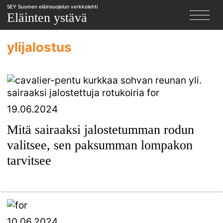
SEY Suomen eläinsuojelun verkkolehti
X
Eläinten ystävä
ylijalostus
19.06.2024
Mitä sairaaksi jalostetumman rodun
valitsee, sen paksumman lompakon
tarvitsee
10.06.2024