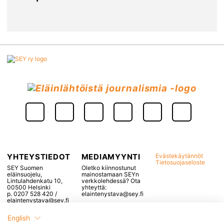
YHTEYSTIEDOT
MEDIAMYYNTI
Evästekäytännöt
Tietosuojaseloste
SEY Suomen
Oletko kiinnostunut
eläinsuojelu,
mainostamaan SEYn
Lintulahdenkatu 10,
verkkolehdessä? Ota
00500 Helsinki
yhteyttä:
p. 0207 528 420 /
elaintenystava@sey.fi
elaintenystava@sey.fi
English