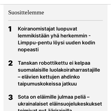
Suosittelemme
1
Koiranomistajat luopuvat
lemmikistään yhä herkemmin -
Limppu-pentu löysi uuden kodin
nopeasti
2
Tanskan robottikettu ei kelpaa
suomalaisille luolakoiraharrastajille
– elävien kettujen ahdinko
taipumuskokeissa jatkuu
3
Sota on eläimille julmaa peliä –
ukrainalaiset eläinsuojelukeskukset
toimivat nyt äärirajoilla