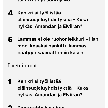
4
Kanikriisi työllistää
eläinsuojeluyhdistyksiä – Kuka
hylkäsi Amandan ja Elviiran?
5
Lammas ei ole ruohonleikkuri – liian
moni kesäksi hankittu lammas
päätyy osaamattomiin käsiin
Luetuimmat
1
Kanikriisi työllistää
eläinsuojeluyhdistyksiä – Kuka
hylkäsi Amandan ja Elviiran?
2
Pentutehtailun uhrin