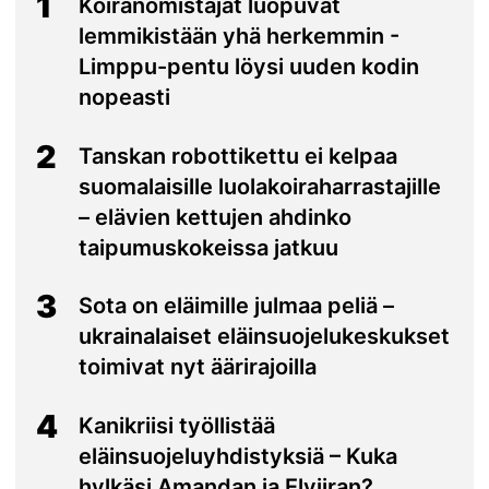
1
Koiranomistajat luopuvat
lemmikistään yhä herkemmin -
Limppu-pentu löysi uuden kodin
nopeasti
2
Tanskan robottikettu ei kelpaa
suomalaisille luolakoiraharrastajille
– elävien kettujen ahdinko
taipumuskokeissa jatkuu
3
Sota on eläimille julmaa peliä –
ukrainalaiset eläinsuojelukeskukset
toimivat nyt äärirajoilla
4
Kanikriisi työllistää
eläinsuojeluyhdistyksiä – Kuka
hylkäsi Amandan ja Elviiran?