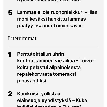
5
Lammas ei ole ruohonleikkuri – liian
moni kesäksi hankittu lammas
päätyy osaamattomiin käsiin
Luetuimmat
1
Pentutehtailun uhrin
kuntouttaminen vie aikaa – Toivo-
koira pelastui alipainoisesta
repalekorvasta tomeraksi
pihavahdiksi
2
Kanikriisi työllistää
eläinsuojeluyhdistyksiä – Kuka
hylkäsi Amandan ja Elviiran?