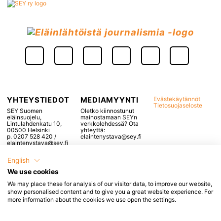
YHTEYSTIEDOT
MEDIAMYYNTI
Evästekäytännöt
Tietosuojaseloste
SEY Suomen
Oletko kiinnostunut
eläinsuojelu,
mainostamaan SEYn
Lintulahdenkatu 10,
verkkolehdessä? Ota
00500 Helsinki
yhteyttä:
p. 0207 528 420 /
elaintenystava@sey.fi
elaintenystava@sey.fi
English
We use cookies
We may place these for analysis of our visitor data, to improve our website,
Popup otsikko, voidaan
show personalised content and to give you a great website experience. For
more information about the cookies we use open the settings.
jättää tyhjäksi