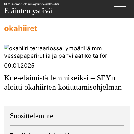
SEY Suomen eläinsuojelun verkkolehti
X
Eläinten ystävä
okahiiret
09.01.2025
Koe-eläimistä lemmikeiksi – SEYn
aloitti okahiirten kotiuttamisohjelman
Suosittelemme