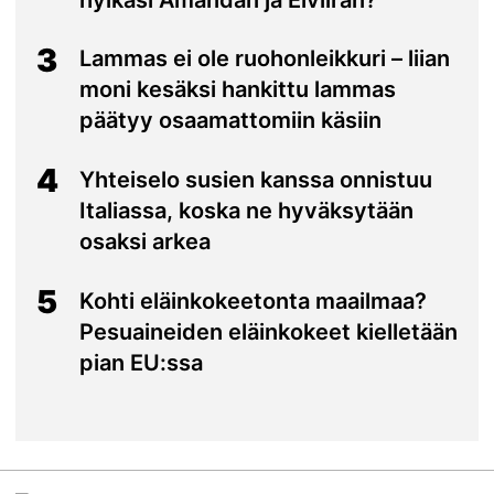
3
Lammas ei ole ruohonleikkuri – liian
moni kesäksi hankittu lammas
päätyy osaamattomiin käsiin
4
Yhteiselo susien kanssa onnistuu
Italiassa, koska ne hyväksytään
osaksi arkea
5
Kohti eläinkokeetonta maailmaa?
Pesuaineiden eläinkokeet kielletään
pian EU:ssa