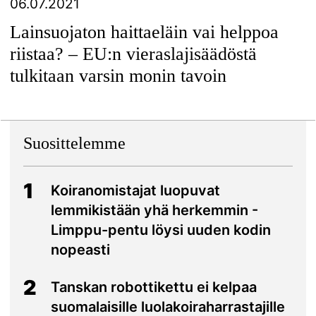
06.07.2021
Lainsuojaton haittaeläin vai helppoa
riistaa? – EU:n vieraslajisäädöstä
tulkitaan varsin monin tavoin
Suosittelemme
1
Koiranomistajat luopuvat
lemmikistään yhä herkemmin -
Limppu-pentu löysi uuden kodin
nopeasti
2
Tanskan robottikettu ei kelpaa
suomalaisille luolakoiraharrastajille