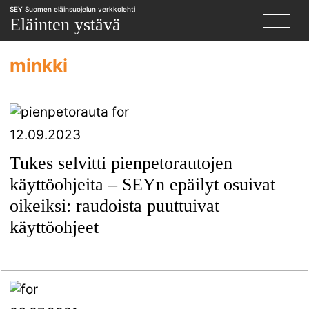
SEY Suomen eläinsuojelun verkkolehti
Eläinten ystävä
minkki
12.09.2023
Tukes selvitti pienpetorautojen
käyttöohjeita – SEYn epäilyt osuivat
oikeiksi: raudoista puuttuivat
käyttöohjeet