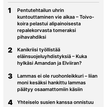
1
Pentutehtailun uhrin
kuntouttaminen vie aikaa – Toivo-
koira pelastui alipainoisesta
repalekorvasta tomeraksi
pihavahdiksi
2
Kanikriisi työllistää
eläinsuojeluyhdistyksiä – Kuka
hylkäsi Amandan ja Elviiran?
3
Lammas ei ole ruohonleikkuri – liian
moni kesäksi hankittu lammas
päätyy osaamattomiin käsiin
4
Yhteiselo susien kanssa onnistuu