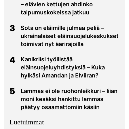
– elävien kettujen ahdinko
taipumuskokeissa jatkuu
3
Sota on eläimille julmaa peliä –
ukrainalaiset eläinsuojelukeskukset
toimivat nyt äärirajoilla
4
Kanikriisi työllistää
eläinsuojeluyhdistyksiä – Kuka
hylkäsi Amandan ja Elviiran?
5
Lammas ei ole ruohonleikkuri – liian
moni kesäksi hankittu lammas
päätyy osaamattomiin käsiin
Luetuimmat