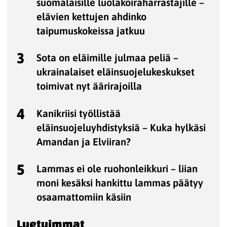
suomalaisille luolakoiraharrastajille –
elävien kettujen ahdinko
taipumuskokeissa jatkuu
3
Sota on eläimille julmaa peliä –
ukrainalaiset eläinsuojelukeskukset
toimivat nyt äärirajoilla
4
Kanikriisi työllistää
eläinsuojeluyhdistyksiä – Kuka hylkäsi
Amandan ja Elviiran?
5
Lammas ei ole ruohonleikkuri – liian
moni kesäksi hankittu lammas päätyy
osaamattomiin käsiin
Luetuimmat