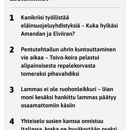
1
Kanikriisi työllistää
eläinsuojeluyhdistyksiä – Kuka hylkäsi
Amandan ja Elviiran?
2
Pentutehtailun uhrin kuntouttaminen
vie aikaa – Toivo-koira pelastui
alipainoisesta repalekorvasta
tomeraksi pihavahdiksi
3
Lammas ei ole ruohonleikkuri – liian
moni kesäksi hankittu lammas päätyy
osaamattomiin käsiin
4
Yhteiselo susien kanssa onnistuu
Italiassa, koska ne hyväksytään osaksi