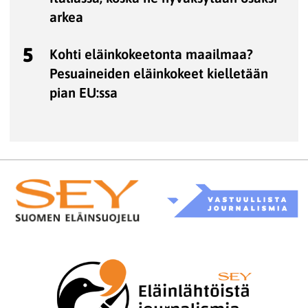
arkea
5
Kohti eläinkokeetonta maailmaa?
Pesuaineiden eläinkokeet kielletään
pian EU:ssa