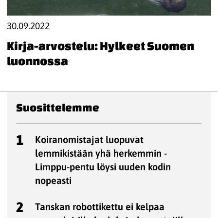
30.09.2022
Kirja-arvostelu: Hylkeet Suomen
luonnossa
Suosittelemme
1
Koiranomistajat luopuvat
lemmikistään yhä herkemmin -
Limppu-pentu löysi uuden kodin
nopeasti
2
Tanskan robottikettu ei kelpaa