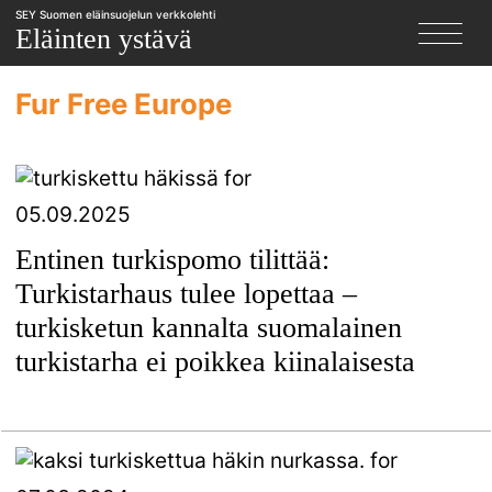
SEY Suomen eläinsuojelun verkkolehti
X
Eläinten ystävä
Fur Free Europe
05.09.2025
Entinen turkispomo tilittää:
Turkistarhaus tulee lopettaa –
turkisketun kannalta suomalainen
turkistarha ei poikkea kiinalaisesta