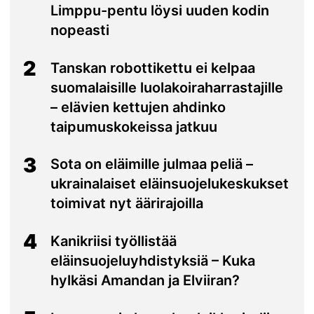
Limppu-pentu löysi uuden kodin
nopeasti
2
Tanskan robottikettu ei kelpaa
suomalaisille luolakoiraharrastajille
– elävien kettujen ahdinko
taipumuskokeissa jatkuu
3
Sota on eläimille julmaa peliä –
ukrainalaiset eläinsuojelukeskukset
toimivat nyt äärirajoilla
4
Kanikriisi työllistää
eläinsuojeluyhdistyksiä – Kuka
hylkäsi Amandan ja Elviiran?