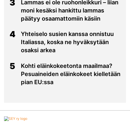
3
Lammas ei ole ruohonleikkuri – liian
moni kesäksi hankittu lammas
päätyy osaamattomiin käsiin
4
Yhteiselo susien kanssa onnistuu
Italiassa, koska ne hyväksytään
osaksi arkea
5
Kohti eläinkokeetonta maailmaa?
Pesuaineiden eläinkokeet kielletään
pian EU:ssa