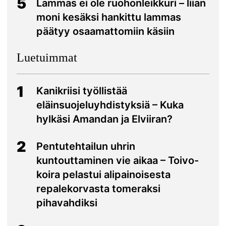
5
Lammas ei ole ruohonleikkuri – liian
moni kesäksi hankittu lammas
päätyy osaamattomiin käsiin
Luetuimmat
1
Kanikriisi työllistää
eläinsuojeluyhdistyksiä – Kuka
hylkäsi Amandan ja Elviiran?
2
Pentutehtailun uhrin
kuntouttaminen vie aikaa – Toivo-
koira pelastui alipainoisesta
repalekorvasta tomeraksi
pihavahdiksi