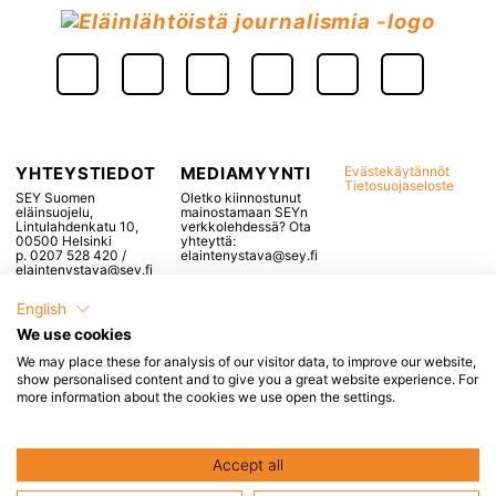
YHTEYSTIEDOT
MEDIAMYYNTI
Evästekäytännöt
Tietosuojaseloste
SEY Suomen
Oletko kiinnostunut
eläinsuojelu,
mainostamaan SEYn
Lintulahdenkatu 10,
verkkolehdessä? Ota
00500 Helsinki
yhteyttä:
p. 0207 528 420 /
elaintenystava@sey.fi
elaintenystava@sey.fi
English
We use cookies
We may place these for analysis of our visitor data, to improve our website,
Popup otsikko, voidaan
show personalised content and to give you a great website experience. For
more information about the cookies we use open the settings.
jättää tyhjäksi
Tähän tulee popupin sisältö, esimerkiksi
Accept all
linkkejä
yms.