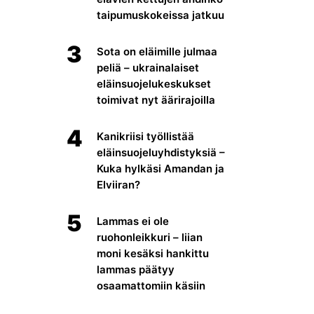
taipumuskokeissa jatkuu
3
Sota on eläimille julmaa
peliä – ukrainalaiset
eläinsuojelukeskukset
toimivat nyt äärirajoilla
4
Kanikriisi työllistää
eläinsuojeluyhdistyksiä –
Kuka hylkäsi Amandan ja
Elviiran?
5
Lammas ei ole
ruohonleikkuri – liian
moni kesäksi hankittu
lammas päätyy
osaamattomiin käsiin