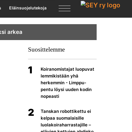
X
s
Eläinsuojelutekoja
ksi arkea
Suosittelemme
1
Koiranomistajat luopuvat
lemmikistään yhä
herkemmin - Limppu-
pentu löysi uuden kodin
nopeasti
2
Tanskan robottikettu ei
kelpaa suomalaisille
luolakoiraharrastajille –
elävien kettujen ahdinko