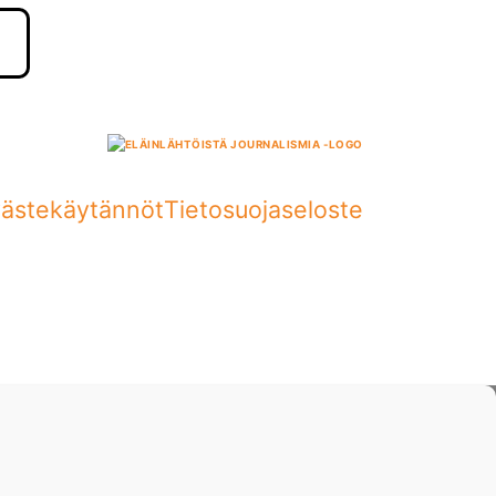
ästekäytännöt
Tietosuojaseloste