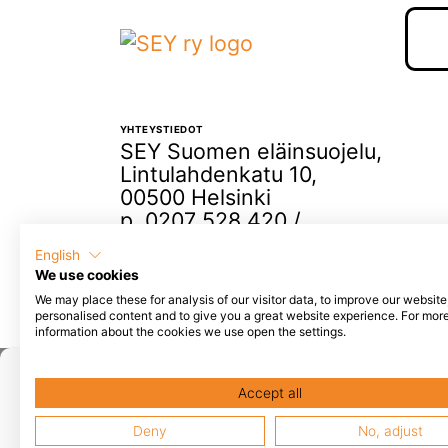
YHTEYSTIEDOT
SEY Suomen eläinsuojelu,
Lintulahdenkatu 10,
00500 Helsinki
p. 0207 528 420 /
elaintenystava@sey.fi
English
We use cookies
We may place these for analysis of our visitor data, to improve our websit
personalised content and to give you a great website experience. For mor
information about the cookies we use open the settings.
Popup otsikko, voidaan jätt
Accept all
Tähän tulee popupin sisältö, esimerkiksi
l
Deny
No, adjust