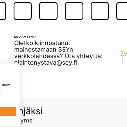
MEDIAMYYNTI
Oletko kiinnostunut
mainostamaan SEYn
Ev
verkkolehdessä? Ota yhteyttä:
elaintenystava@sey.fi
e, show
e
ää tyhjäksi
inkkejä
yms.