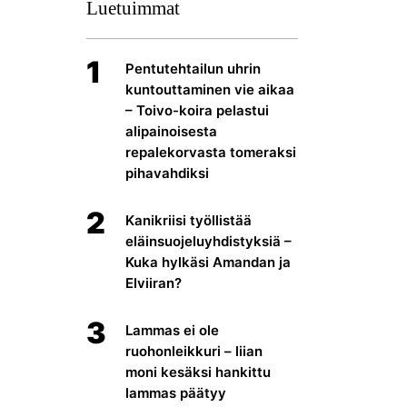
Luetuimmat
1
Pentutehtailun uhrin
kuntouttaminen vie aikaa
– Toivo-koira pelastui
alipainoisesta
repalekorvasta tomeraksi
pihavahdiksi
2
Kanikriisi työllistää
eläinsuojeluyhdistyksiä –
Kuka hylkäsi Amandan ja
Elviiran?
3
Lammas ei ole
ruohonleikkuri – liian
moni kesäksi hankittu
lammas päätyy