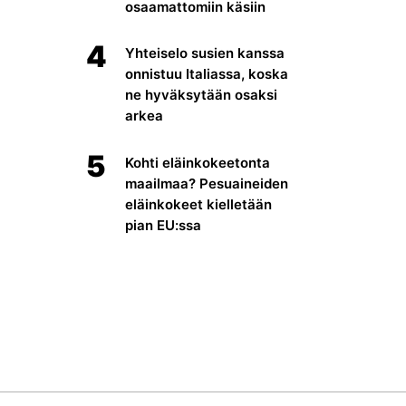
osaamattomiin käsiin
4
Yhteiselo susien kanssa
onnistuu Italiassa, koska
ne hyväksytään osaksi
arkea
5
Kohti eläinkokeetonta
maailmaa? Pesuaineiden
eläinkokeet kielletään
pian EU:ssa