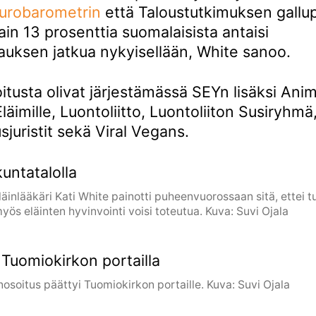
urobarometrin
että Taloustutkimuksen gallu
in 13 prosenttia suomalaisista antaisi
hauksen jatkua nykyisellään, White sanoo.
tusta olivat järjestämässä SEYn lisäksi Anim
läimille, Luontoliitto, Luontoliiton Susiryh
sjuristit sekä Viral Vegans.
läinlääkäri Kati White painotti puheenvuorossaan sitä, ettei 
yös eläinten hyvinvointi voisi toteutua. Kuva: Suvi Ojala
nosoitus päättyi Tuomiokirkon portaille. Kuva: Suvi Ojala