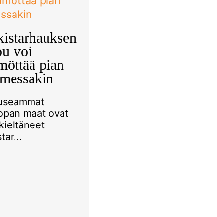
kistarhauksen
pu voi
möttää pian
messakin
useammat
opan maat ovat
kieltäneet
tar...