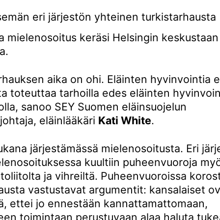
semän eri järjestön yhteinen turkistarhausta
a mielenosoitus keräsi Helsingin keskustaan
a.
rhauksen aika on ohi. Eläinten hyvinvointia e
a toteuttaa tarhoilla edes eläinten hyvinvoin
olla, sanoo SEY Suomen eläinsuojelun
ohtaja, eläinlääkäri
Kati White
.
kana järjestämässä mielenosoitusta. Eri järj
ielenosoituksessa kuultiin puheenvuoroja myö
liitolta ja vihreiltä. Puheenvuoroissa koros
hausta vastustavat argumentit: kansalaiset o
itä, ettei jo ennestään kannattamattomaan,
een toimintaan perustuvaan alaa haluta tuke