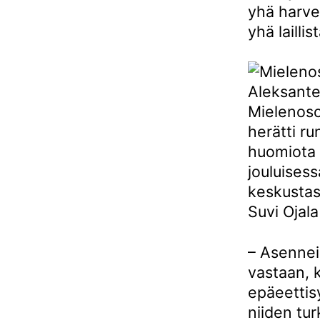
yhä harve
yhä laillist
Mielenoso
herätti ru
huomiota
jouluisess
keskustas
Suvi Ojala
– Asenneil
vastaan, 
epäeettis
niiden tu