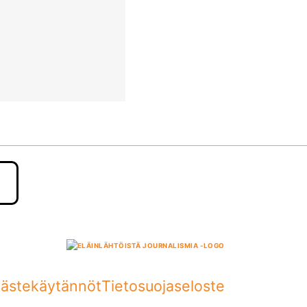
ästekäytännöt
Tietosuojaseloste