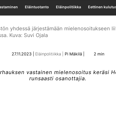
pettamisen puole
lastaminen
Eläintuotanto
Eläinpolitiikka
Eettinen kulutu
stön yhdessä järjestämään mielenosoitukseen liitt
sa. Kuva: Suvi Ojala
27.11.2023
Eläinpolitiikka
Pi Mäkilä
2 min
arhauksen vastainen mielenosoitus keräsi He
runsaasti osanottajia.