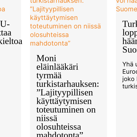
EU-
Tur
taa
lop
kieltoa
hää
Suo
Moni
Yhä 
eläinlääkäri
Euro
tyrmää
joko 
turkistarhauksen:
turkis
”Lajityypillisen
käyttäytymisen
toteutuminen on
niissä
olosuhteissa
mahdotonta”