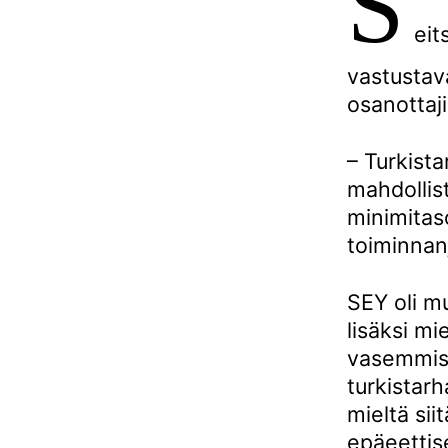
S
eit
vastustav
osanottaji
– Turkista
mahdollist
minimitas
toiminnanj
SEY oli mu
lisäksi m
vasemmisto
turkistar
mieltä si
epäeettis