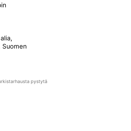
pin
alia,
mä, Suomen
turkistarhausta pystytä