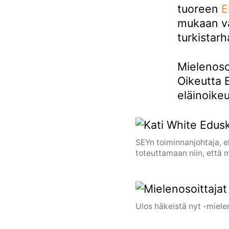
tuoreen
E
mukaan va
turkistar
Mielenosoi
Oikeutta E
eläinoikeu
SEYn toiminnanjohtaja, e
toteuttamaan niin, että m
Ulos häkeistä nyt -miele