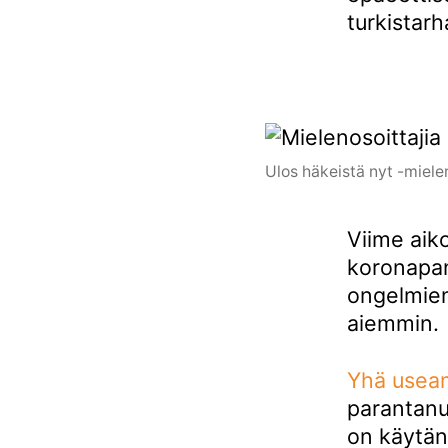
turkistarh
Ulos häkeistä nyt -mielen
Viime aik
koronapan
ongelmien
aiemmin.
Yhä usea
parantanut
on käytän