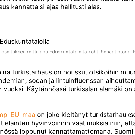
aus kannattaisi ajaa hallitusti alas.
osoituksen reitti lähti Eduskuntatalolta kohti Senaatintoria. 
oina turkistarhaus on noussut otsikoihin mu
demian, sodan ja lintuinfluenssan aiheutta
 vuoksi. Käytännössä turkisalan alamäki on 
mpi EU-maa
on joko kieltänyt turkistarhauks
 eläinten hyvinvoinnin vaatimuksia niin, ett
nössä loppunut kannattamattomana. Suomi 