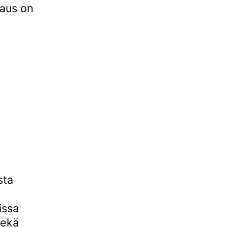
haus on
sta
issa
Sekä