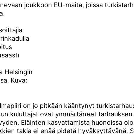
nevaan joukkoon EU-maita, joissa turkistar
a.
itus
nsaasti
a Helsingin
sa. Kuva:
mapiiri on jo pitkään kääntynyt turkistarhau
kun kuluttajat ovat ymmärtäneet tarhauksen
yyden. Eläinten kasvattamista huonoissa olo
rkkien takia ei enää pidetä hyväksyttävänä. 