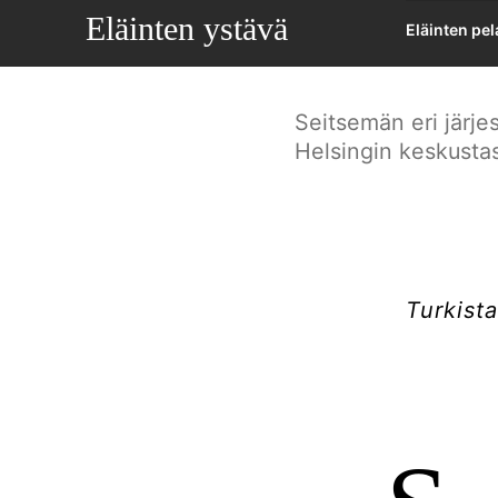
lo
Eläinten ystävä
Eläinten pe
Seitsemän eri järje
Helsingin keskustas
Turkist