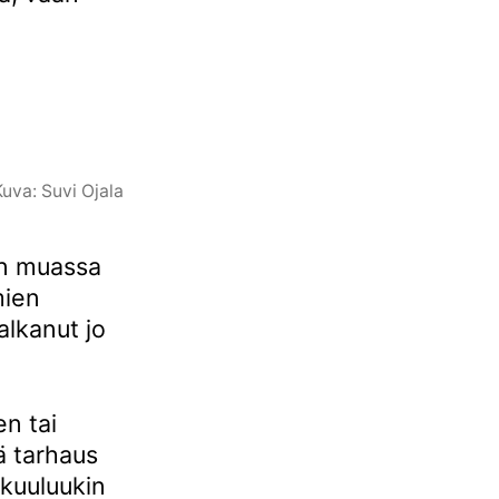
Kuva: Suvi Ojala
un muassa
mien
alkanut jo
en tai
ä tarhaus
kuuluukin