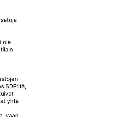
 satoja
i ole
tilain
estöjen
s SDP:ltä,
tuivat
vat yhtä
a, vaan