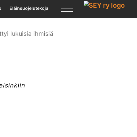
sta
X
s
Eläinsuojelutekoja
yi lukuisia ihmisiä
lsinkiin