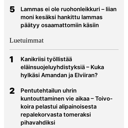
5
Lammas ei ole ruohonleikkuri – liian
moni kesäksi hankittu lammas
päätyy osaamattomiin käsiin
Luetuimmat
1
Kanikriisi työllistää
eläinsuojeluyhdistyksiä – Kuka
hylkäsi Amandan ja Elviiran?
2
Pentutehtailun uhrin
kuntouttaminen vie aikaa – Toivo-
koira pelastui alipainoisesta
repalekorvasta tomeraksi
pihavahdiksi