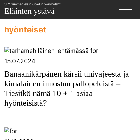
SEY Suomen eläinsuojelun verkkolehti
X
Eläinten ystävä
hyönteiset
15.07.2024
Banaanikärpänen kärsii univajeesta ja
kimalainen innostuu pallopeleistä –
Tiesitkö nämä 10 + 1 asiaa
hyönteisistä?