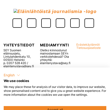
YHTEYSTIEDOT
MEDIAMYYNTI
Evästekäytännöt
Tietosuojaseloste
SEY Suomen
Oletko kiinnostunut
eläinsuojelu,
mainostamaan SEYn
Lintulahdenkatu 10,
verkkolehdessä? Ota
00500 Helsinki
yhteyttä:
p. 0207 528 420 /
elaintenystava@sey.fi
elaintenystava@sey.fi
English
We use cookies
We may place these for analysis of our visitor data, to improve our website,
Popup otsikko, voidaan
show personalised content and to give you a great website experience. For
more information about the cookies we use open the settings.
jättää tyhjäksi
Tähän tulee popupin sisältö, esimerkiksi
Accept all