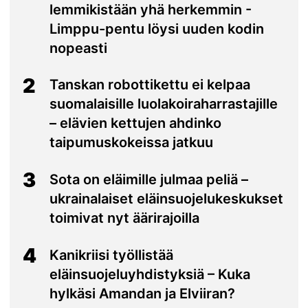
lemmikistään yhä herkemmin -
Limppu-pentu löysi uuden kodin
nopeasti
2
Tanskan robottikettu ei kelpaa
suomalaisille luolakoiraharrastajille
– elävien kettujen ahdinko
taipumuskokeissa jatkuu
3
Sota on eläimille julmaa peliä –
ukrainalaiset eläinsuojelukeskukset
toimivat nyt äärirajoilla
4
Kanikriisi työllistää
eläinsuojeluyhdistyksiä – Kuka
hylkäsi Amandan ja Elviiran?