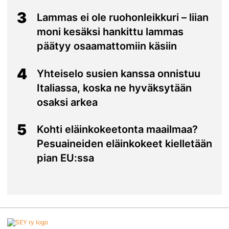
3
Lammas ei ole ruohonleikkuri – liian
moni kesäksi hankittu lammas
päätyy osaamattomiin käsiin
4
Yhteiselo susien kanssa onnistuu
Italiassa, koska ne hyväksytään
osaksi arkea
5
Kohti eläinkokeetonta maailmaa?
Pesuaineiden eläinkokeet kielletään
pian EU:ssa