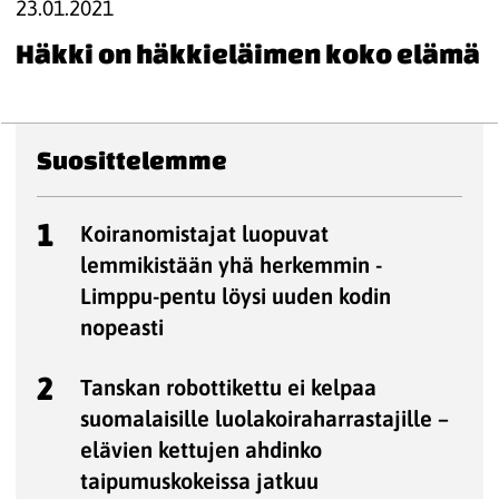
23.01.2021
Häkki on häkkieläimen koko elämä
Suosittelemme
1
Koiranomistajat luopuvat
lemmikistään yhä herkemmin -
Limppu-pentu löysi uuden kodin
nopeasti
2
Tanskan robottikettu ei kelpaa
suomalaisille luolakoiraharrastajille –
elävien kettujen ahdinko
taipumuskokeissa jatkuu