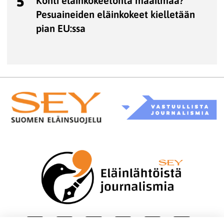
5
Kohti eläinkokeetonta maailmaa?
Pesuaineiden eläinkokeet kielletään
pian EU:ssa