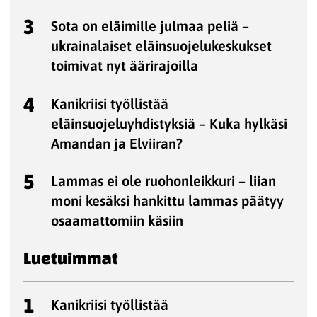
3
Sota on eläimille julmaa peliä –
ukrainalaiset eläinsuojelukeskukset
toimivat nyt äärirajoilla
4
Kanikriisi työllistää
eläinsuojeluyhdistyksiä – Kuka hylkäsi
Amandan ja Elviiran?
5
Lammas ei ole ruohonleikkuri – liian
moni kesäksi hankittu lammas päätyy
osaamattomiin käsiin
Luetuimmat
1
Kanikriisi työllistää