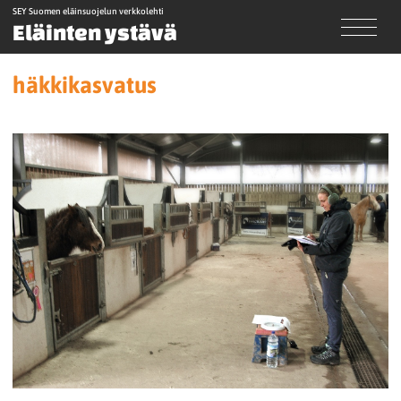
SEY Suomen eläinsuojelun verkkolehti
Eläinten ystävä
häkkikasvatus