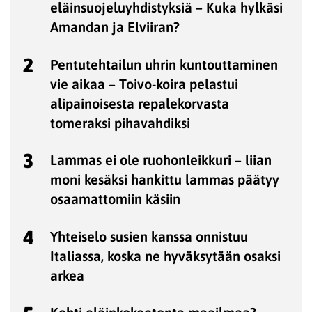
eläinsuojeluyhdistyksiä – Kuka hylkäsi
Amandan ja Elviiran?
2
Pentutehtailun uhrin kuntouttaminen
vie aikaa – Toivo-koira pelastui
alipainoisesta repalekorvasta
tomeraksi pihavahdiksi
3
Lammas ei ole ruohonleikkuri – liian
moni kesäksi hankittu lammas päätyy
osaamattomiin käsiin
4
Yhteiselo susien kanssa onnistuu
Italiassa, koska ne hyväksytään osaksi
arkea