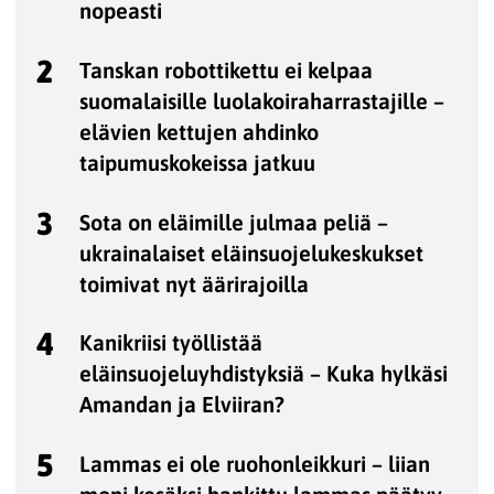
nopeasti
2
Tanskan robottikettu ei kelpaa
suomalaisille luolakoiraharrastajille –
elävien kettujen ahdinko
taipumuskokeissa jatkuu
3
Sota on eläimille julmaa peliä –
ukrainalaiset eläinsuojelukeskukset
toimivat nyt äärirajoilla
4
Kanikriisi työllistää
eläinsuojeluyhdistyksiä – Kuka hylkäsi
Amandan ja Elviiran?
5
Lammas ei ole ruohonleikkuri – liian