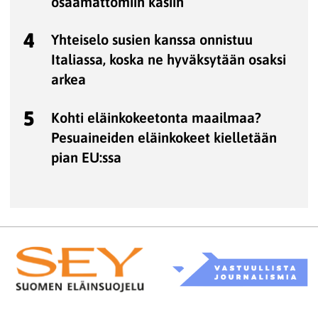
osaamattomiin käsiin
4
Yhteiselo susien kanssa onnistuu
Italiassa, koska ne hyväksytään osaksi
arkea
5
Kohti eläinkokeetonta maailmaa?
Pesuaineiden eläinkokeet kielletään
pian EU:ssa