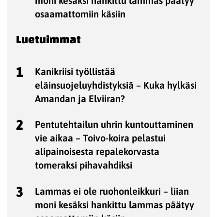
moni kesäksi hankittu lammas päätyy
osaamattomiin käsiin
Luetuimmat
1
Kanikriisi työllistää
eläinsuojeluyhdistyksiä – Kuka hylkäsi
Amandan ja Elviiran?
2
Pentutehtailun uhrin kuntouttaminen
vie aikaa – Toivo-koira pelastui
alipainoisesta repalekorvasta
tomeraksi pihavahdiksi
3
Lammas ei ole ruohonleikkuri – liian
moni kesäksi hankittu lammas päätyy