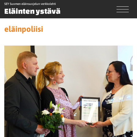
SEY Suomen eläinsuojelun verkkolehti
Eläinten ystävä
eläinpoliisi