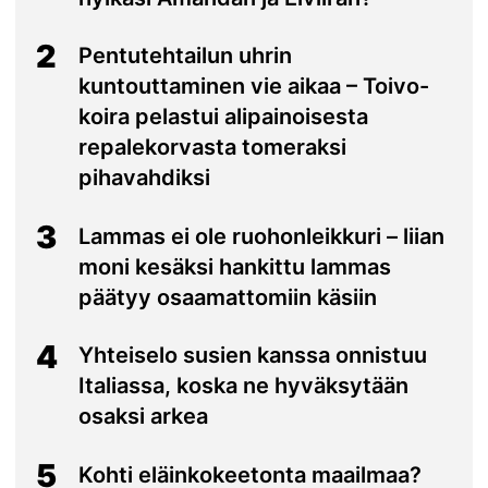
2
Pentutehtailun uhrin
kuntouttaminen vie aikaa – Toivo-
koira pelastui alipainoisesta
repalekorvasta tomeraksi
pihavahdiksi
3
Lammas ei ole ruohonleikkuri – liian
moni kesäksi hankittu lammas
päätyy osaamattomiin käsiin
4
Yhteiselo susien kanssa onnistuu
Italiassa, koska ne hyväksytään
osaksi arkea
5
Kohti eläinkokeetonta maailmaa?