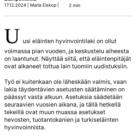
17.12.2024
|
Maria Eiskop
|
2 min
U
usi eläinten hyvinvointilaki on ollut
voimassa pian vuoden, ja keskustelu aiheesta
on laantunut. Näyttää siltä, että eläintenpitäjät
ovat alkaneet tottua lain tuomiin uudistuksiin.
Työ ei kuitenkaan ole läheskään valmis, vaan
lakia täydentävien asetusten säätäminen on
päässyt vasta alkuun. Asetuksia säädetään
seuraavien vuosien aikana, ja tällä hetkellä
tekeillä ovat muun muassa asetukset
hevosten, tuotantokanien ja turkiseläinten
hyvinvoinnista.