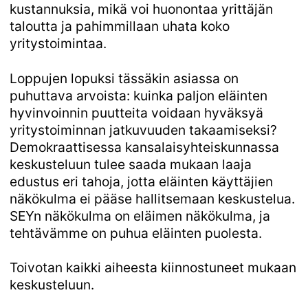
kustannuksia, mikä voi huonontaa yrittäjän
taloutta ja pahimmillaan uhata koko
yritystoimintaa.
Loppujen lopuksi tässäkin asiassa on
puhuttava arvoista: kuinka paljon eläinten
hyvinvoinnin puutteita voidaan hyväksyä
yritystoiminnan jatkuvuuden takaamiseksi?
Demokraattisessa kansalaisyhteiskunnassa
keskusteluun tulee saada mukaan laaja
edustus eri tahoja, jotta eläinten käyttäjien
näkökulma ei pääse hallitsemaan keskustelua.
SEYn näkökulma on eläimen näkökulma, ja
tehtävämme on puhua eläinten puolesta.
Toivotan kaikki aiheesta kiinnostuneet mukaan
keskusteluun.