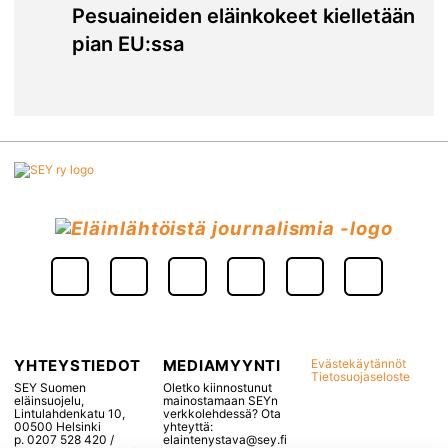
Pesuaineiden eläinkokeet kielletään
pian EU:ssa
YHTEYSTIEDOT
MEDIAMYYNTI
Evästekäytännöt
Tietosuojaseloste
SEY Suomen
Oletko kiinnostunut
eläinsuojelu,
mainostamaan SEYn
Lintulahdenkatu 10,
verkkolehdessä? Ota
00500 Helsinki
yhteyttä:
p. 0207 528 420 /
elaintenystava@sey.fi