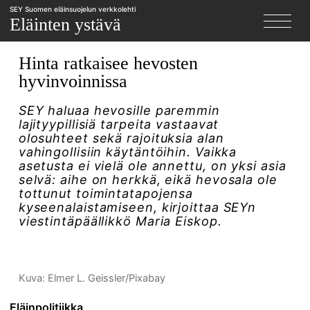
SEY Suomen eläinsuojelun verkkolehti
X
Eläinten ystävä
Hinta ratkaisee hevosten
hyvinvoinnissa
SEY haluaa hevosille paremmin
lajityypillisiä tarpeita vastaavat
olosuhteet sekä rajoituksia alan
vahingollisiin käytäntöihin. Vaikka
asetusta ei vielä ole annettu, on yksi asia
selvä: aihe on herkkä, eikä hevosala ole
tottunut toimintatapojensa
kyseenalaistamiseen, kirjoittaa SEYn
viestintäpäällikkö Maria Eiskop.
Kuva: Elmer L. Geissler/Pixabay
Eläinpolitiikka