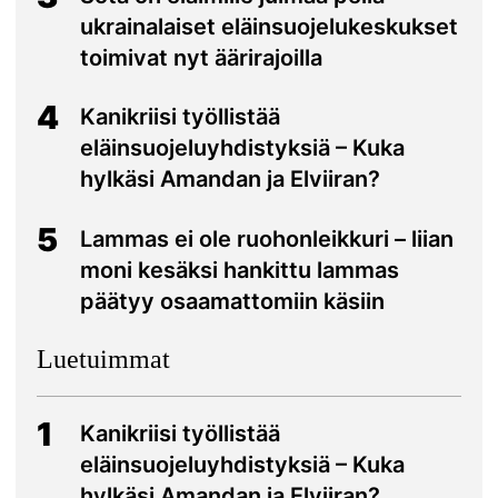
ukrainalaiset eläinsuojelukeskukset
toimivat nyt äärirajoilla
4
Kanikriisi työllistää
eläinsuojeluyhdistyksiä – Kuka
hylkäsi Amandan ja Elviiran?
5
Lammas ei ole ruohonleikkuri – liian
moni kesäksi hankittu lammas
päätyy osaamattomiin käsiin
Luetuimmat
1
Kanikriisi työllistää
eläinsuojeluyhdistyksiä – Kuka
hylkäsi Amandan ja Elviiran?