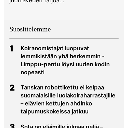
juomaveden tarjoa...
Suosittelemme
1
Koiranomistajat luopuvat
lemmikistään yhä herkemmin -
Limppu-pentu löysi uuden kodin
nopeasti
2
Tanskan robottikettu ei kelpaa
suomalaisille luolakoiraharrastajille
– elävien kettujen ahdinko
taipumuskokeissa jatkuu
3
Sota on eläimille julmaa peliä –