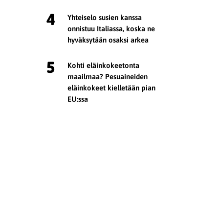
4
Yhteiselo susien kanssa
onnistuu Italiassa, koska ne
hyväksytään osaksi arkea
5
Kohti eläinkokeetonta
maailmaa? Pesuaineiden
eläinkokeet kielletään pian
EU:ssa