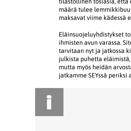
tilastollinen tosiasia, ett
määrä tulee lemmikkibuu
maksavat viime kädessä e
Eläinsuojeluyhdistykset t
ihmisten avun varassa. Sit
tarvitaan nyt ja jatkossa 
julkista puhetta eläimistä
mutta myös heidän arvosta
jatkamme SEYssä periksi a
i