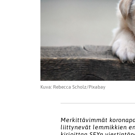
Kuva: Rebecca Scholz/Pixabay
Merkittävimmät koronapa
liittynevät lemmikkien 
kirjoittaa SEYn viestintäp