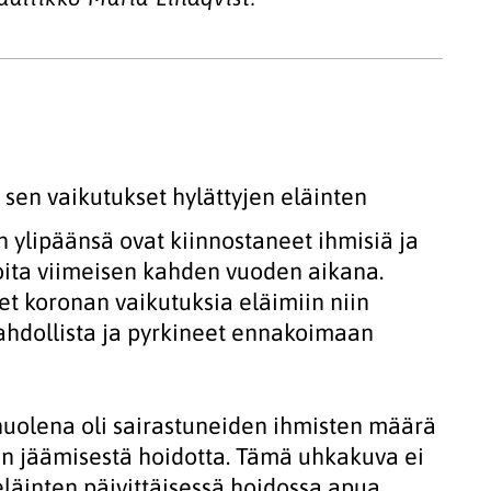
sen vaikutukset hylättyjen eläinten
 ylipäänsä ovat kiinnostaneet ihmisiä ja
ita viimeisen kahden vuoden aikana.
 koronan vaikutuksia eläimiin niin
mahdollista ja pyrkineet ennakoimaan
huolena oli sairastuneiden ihmisten määrä
ten jäämisestä hoidotta. Tämä uhkakuva ei
eläinten päivittäisessä hoidossa apua