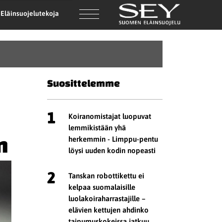
Eläinsuojelutekoja
Suosittelemme
1
Koiranomistajat luopuvat
lemmikistään yhä
n
herkemmin - Limppu-pentu
löysi uuden kodin nopeasti
2
Tanskan robottikettu ei
kelpaa suomalaisille
luolakoiraharrastajille –
elävien kettujen ahdinko
taipumuskokeissa jatkuu