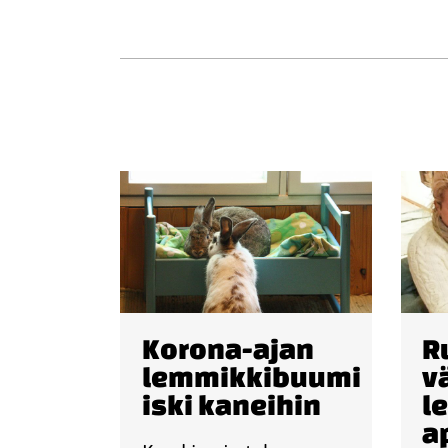
Korona-ajan
R
lemmikkibuumi
v
iski kaneihin
l
a