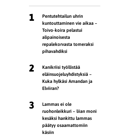
1
Pentutehtailun uhrin
kuntouttaminen vie aikaa –
Toivo-koira pelastui
alipainoisesta
repalekorvasta tomeraksi
pihavahdiksi
2
Kanikriisi työllistää
eläinsuojeluyhdistyksiä –
Kuka hylkäsi Amandan ja
Elviiran?
3
Lammas ei ole
ruohonleikkuri – liian moni
kesäksi hankittu lammas
päätyy osaamattomiin
käsiin