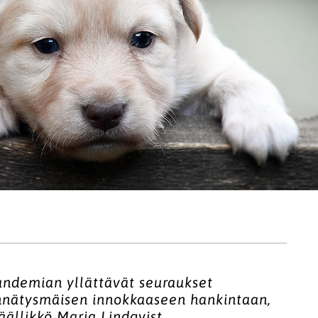
ndemian yllättävät seuraukset
ennätysmäisen innokkaaseen hankintaan,
äällikkö Maria Lindqvist.