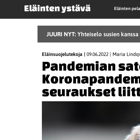
Eläinten ystävä
Eläinten pel
JUURI NYT:
Yhteiselo susien kanssa 
Eläinsuojelutekoja
09.06.2022
Maria Lindqv
Pandemian sato
Koronapandemi
seuraukset lii