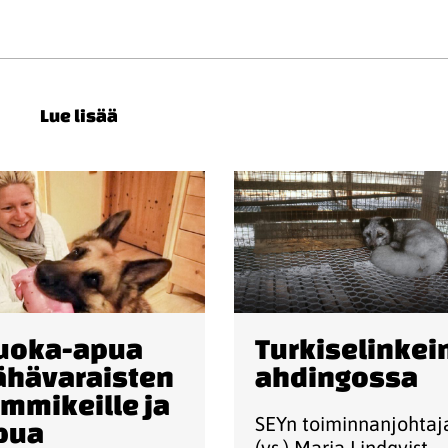
Lue lisää
uoka-apua
Turkiselinkei
ähävaraisten
ahdingossa
emmikeille ja
SEYn toiminnanjohtaj
pua
(vs.) Maria Lindqvist