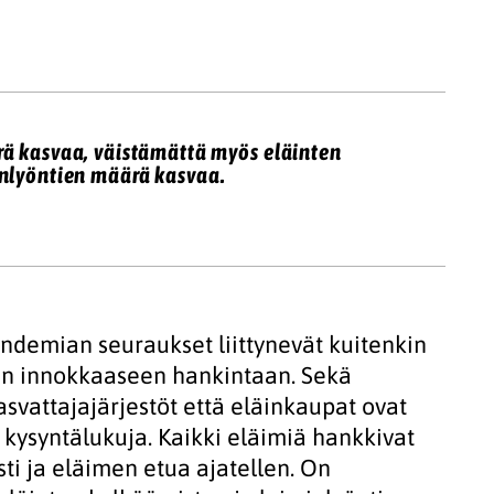
ä kasvaa, väistämättä myös eläinten
nlyöntien määrä kasvaa.
demian seuraukset liittynevät kuitenkin
n innokkaaseen hankintaan. Sekä
kasvattajajärjestöt että eläinkaupat ovat
 kysyntälukuja. Kaikki eläimiä hankkivat
sti ja eläimen etua ajatellen. On