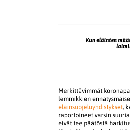
Kun eläinten määr
laimi
Merkittävimmät koronapan
lemmikkien ennätysmäise
eläinsuojeluyhdistykset
, 
raportoineet varsin suuria
eivät tee päätöstä harkitu