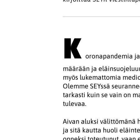
K
oronapandemia ja 
määrään ja eläinsuojeluun
myös lukemattomia medio
Olemme SEYssä seuranneet
tarkasti kuin se vain on 
tulevaa.
Aivan aluksi välittömänä 
ja sitä kautta huoli eläin
onneksi toteutunut, vaan 