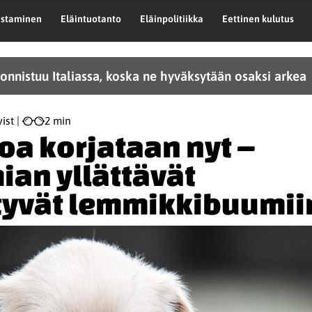
astaminen
Eläintuotanto
Eläinpolitiikka
Eettinen kulutus
onnistuu Italiassa, koska ne hyväksytään osaksi arkea
ist
2 min
a korjataan nyt –
an yllättävät
ttyvät lemmikkibuumii