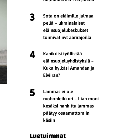
3
Sota on eläimille julmaa
peliä – ukrainalaiset
eläinsuojelukeskukset
toimivat nyt äärirajoilla
4
Kanikriisi työllistää
eläinsuojeluyhdistyksiä –
Kuka hylkäsi Amandan ja
Elviiran?
5
Lammas ei ole
ruohonleikkuri – liian moni
kesäksi hankittu lammas
päätyy osaamattomiin
käsiin
Luetuimmat