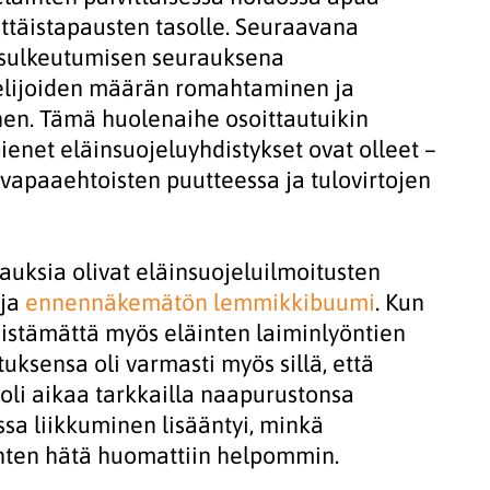
ittäistapausten tasolle. Seuraavana
 sulkeutumisen seurauksena
elijoiden määrän romahtaminen ja
n. Tämä huolenaihe osoittautuikin
 pienet eläinsuojeluyhdistykset ovat olleet –
 vapaaehtoisten puutteessa ja tulovirtojen
ksia olivat eläinsuojeluilmoitusten
 ja
ennennäkemätön lemmikkibuumi
. Kun
istämättä myös eläinten laiminlyöntien
ksensa oli varmasti myös sillä, että
 oli aikaa tarkkailla naapurustonsa
ssa liikkuminen lisääntyi, minkä
nten hätä huomattiin helpommin.