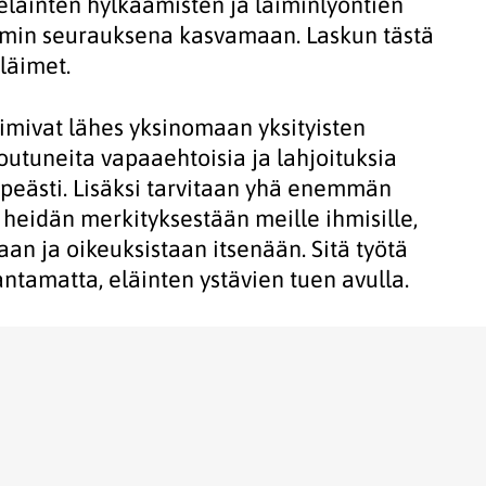
ä eläinten hylkäämisten ja laiminlyöntien
min seurauksena kasvamaan. Laskun tästä
läimet.
oimivat lähes yksinomaan yksityisten
outuneita vapaaehtoisia ja lahjoituksia
kipeästi. Lisäksi tarvitaan yhä enemmän
, heidän merkityksestään meille ihmisille,
an ja oikeuksistaan itsenään. Sitä työtä
ntamatta, eläinten ystävien tuen avulla.