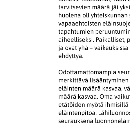
tarvitsevien määrä jäi yks
huolena oli yhteiskunnan
vapaaehtoisten eläinsuoj
tapahtumien peruuntumine
aiheelliseksi. Paikalliset,
ja ovat yhä – vaikeuksissa
ehdyttyä.
Odottamattomampia seurau
merkittävä lisääntyminen
eläinten määrä kasvaa, vä
määrä kasvaa. Oma vaikutu
etätöiden myötä ihmisillä
eläintenpitoa. Lähiluonno
seurauksena luonnoneläi