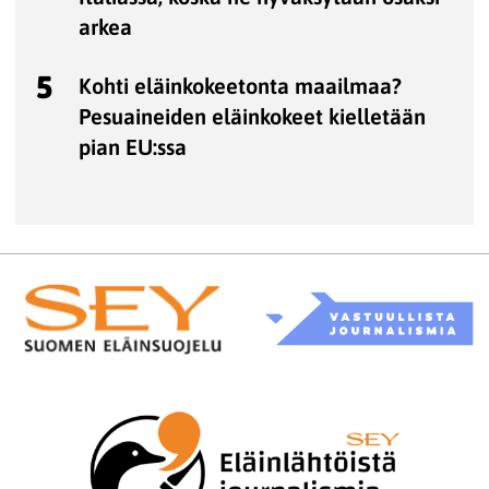
arkea
5
Kohti eläinkokeetonta maailmaa?
Pesuaineiden eläinkokeet kielletään
pian EU:ssa