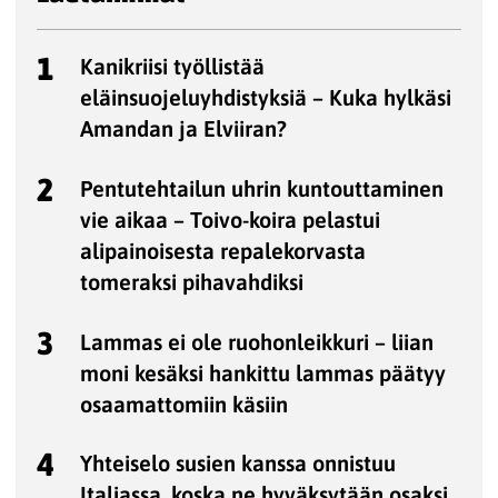
1
Kanikriisi työllistää
eläinsuojeluyhdistyksiä – Kuka hylkäsi
Amandan ja Elviiran?
2
Pentutehtailun uhrin kuntouttaminen
vie aikaa – Toivo-koira pelastui
alipainoisesta repalekorvasta
tomeraksi pihavahdiksi
3
Lammas ei ole ruohonleikkuri – liian
moni kesäksi hankittu lammas päätyy
osaamattomiin käsiin
4
Yhteiselo susien kanssa onnistuu
Italiassa, koska ne hyväksytään osaksi