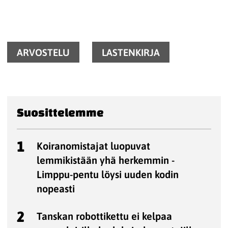
ARVOSTELU
LASTENKIRJA
Suosittelemme
1
Koiranomistajat luopuvat
lemmikistään yhä herkemmin -
Limppu-pentu löysi uuden kodin
nopeasti
2
Tanskan robottikettu ei kelpaa