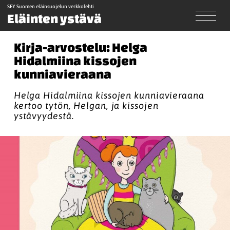
SEY Suomen eläinsuojelun verkkolehti
Eläinten ystävä
Kirja-arvostelu: Helga
Hidalmiina kissojen
kunniavieraana
Helga Hidalmiina kissojen kunniavieraana
kertoo tytön, Helgan, ja kissojen
ystävyydestä.