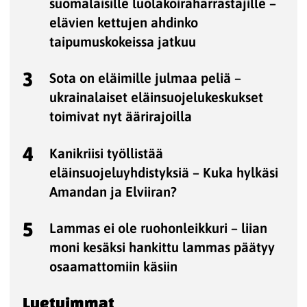
suomalaisille luolakoiraharrastajille –
elävien kettujen ahdinko
taipumuskokeissa jatkuu
3
Sota on eläimille julmaa peliä –
ukrainalaiset eläinsuojelukeskukset
toimivat nyt äärirajoilla
4
Kanikriisi työllistää
eläinsuojeluyhdistyksiä – Kuka hylkäsi
Amandan ja Elviiran?
5
Lammas ei ole ruohonleikkuri – liian
moni kesäksi hankittu lammas päätyy
osaamattomiin käsiin
Luetuimmat