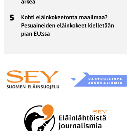
arkea
5
Kohti eläinkokeetonta maailmaa?
Pesuaineiden eläinkokeet kielletään
pian EU:ssa