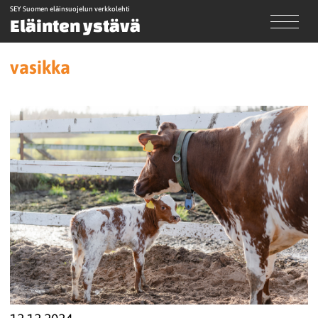
SEY Suomen eläinsuojelun verkkolehti
Eläinten ystävä
vasikka