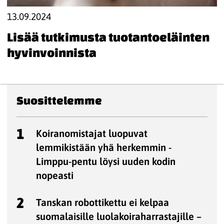
13.09.2024
Lisää tutkimusta tuotantoeläinten
hyvinvoinnista
Suosittelemme
1
Koiranomistajat luopuvat
lemmikistään yhä herkemmin -
Limppu-pentu löysi uuden kodin
nopeasti
2
Tanskan robottikettu ei kelpaa
suomalaisille luolakoiraharrastajille –