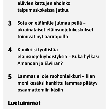
elävien kettujen ahdinko
taipumuskokeissa jatkuu
3
Sota on eläimille julmaa peliä –
ukrainalaiset eläinsuojelukeskukset
toimivat nyt äärirajoilla
4
Kanikriisi työllistää
eläinsuojeluyhdistyksiä – Kuka hylkäsi
Amandan ja Elviiran?
5
Lammas ei ole ruohonleikkuri – liian
moni kesäksi hankittu lammas päätyy
osaamattomiin käsiin
Luetuimmat