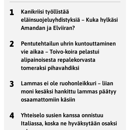
1
Kanikriisi työllistää
eläinsuojeluyhdistyksiä – Kuka hylkäsi
Amandan ja Elviiran?
2
Pentutehtailun uhrin kuntouttaminen
vie aikaa – Toivo-koira pelastui
alipainoisesta repalekorvasta
tomeraksi pihavahdiksi
3
Lammas ei ole ruohonleikkuri – liian
moni kesäksi hankittu lammas päätyy
osaamattomiin käsiin
4
Yhteiselo susien kanssa onnistuu
Italiassa, koska ne hyväksytään osaksi