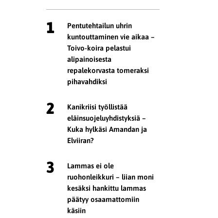
1
Pentutehtailun uhrin
kuntouttaminen vie aikaa –
Toivo-koira pelastui
alipainoisesta
repalekorvasta tomeraksi
pihavahdiksi
2
Kanikriisi työllistää
eläinsuojeluyhdistyksiä –
Kuka hylkäsi Amandan ja
Elviiran?
3
Lammas ei ole
ruohonleikkuri – liian moni
kesäksi hankittu lammas
päätyy osaamattomiin
käsiin