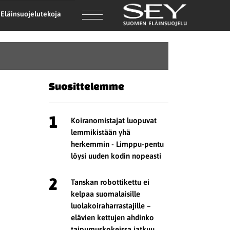
Eläinsuojelutekoja
Suosittelemme
1
Koiranomistajat luopuvat
lemmikistään yhä
herkemmin - Limppu-pentu
löysi uuden kodin nopeasti
2
Tanskan robottikettu ei
kelpaa suomalaisille
luolakoiraharrastajille –
elävien kettujen ahdinko
taipumuskokeissa jatkuu