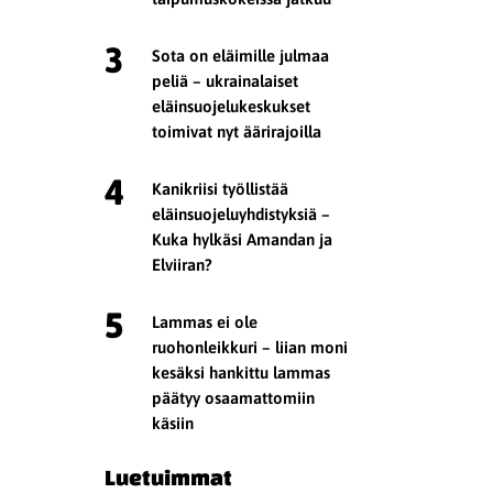
3
Sota on eläimille julmaa
peliä – ukrainalaiset
eläinsuojelukeskukset
toimivat nyt äärirajoilla
4
Kanikriisi työllistää
eläinsuojeluyhdistyksiä –
Kuka hylkäsi Amandan ja
Elviiran?
5
Lammas ei ole
ruohonleikkuri – liian moni
kesäksi hankittu lammas
päätyy osaamattomiin
käsiin
Luetuimmat