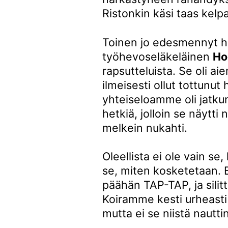
Ristonkin käsi taas kelpa
Toinen jo edesmennyt 
työhevoseläkeläinen
Ho
rapsutteluista. Se oli ai
ilmeisesti ollut tottunut 
yhteiseloamme oli jatkunu
hetkiä, jolloin se näytti 
melkein nukahti.
Oleellista ei ole vain se
se, miten kosketetaan. 
päähän TAP-TAP, ja silit
Koiramme kesti urheasti 
mutta ei se niistä nautti