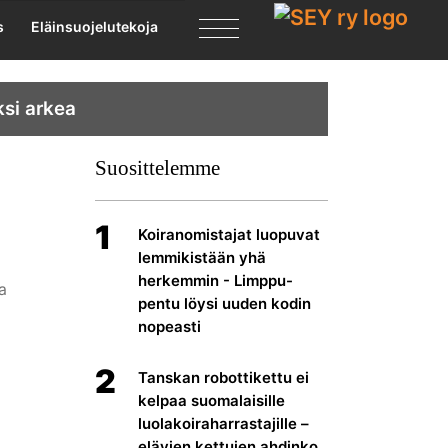
X
s
Eläinsuojelutekoja
ksi arkea
Suosittelemme
1
Koiranomistajat luopuvat
lemmikistään yhä
herkemmin - Limppu-
aa
pentu löysi uuden kodin
nopeasti
2
Tanskan robottikettu ei
kelpaa suomalaisille
luolakoiraharrastajille –
elävien kettujen ahdinko