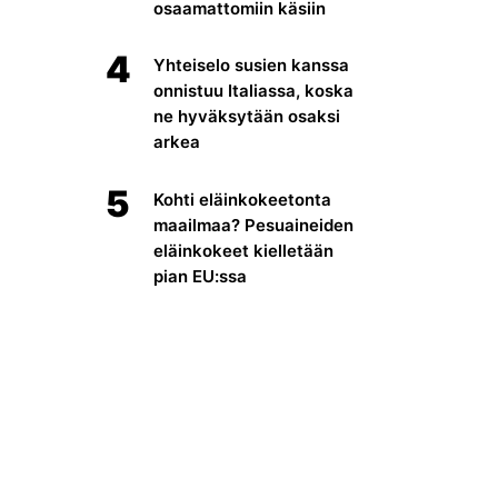
osaamattomiin käsiin
4
Yhteiselo susien kanssa
onnistuu Italiassa, koska
ne hyväksytään osaksi
arkea
5
Kohti eläinkokeetonta
maailmaa? Pesuaineiden
eläinkokeet kielletään
pian EU:ssa