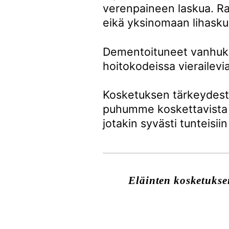
verenpaineen laskua. Ra
eikä yksinomaan lihask
Dementoituneet vanhukset v
hoitokodeissa vierailevia 
Kosketuksen tärkeydesta
puhumme koskettavista as
jotakin syvästi tunteisii
Eläinten kosketuksen