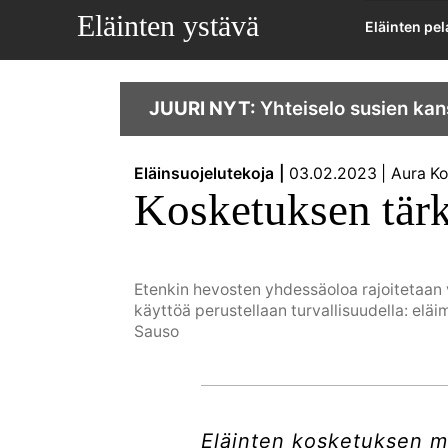
Eläinten ystävä
Eläinten pe
JUURI NYT:
Yhteiselo susien kan
Eläinsuojelutekoja
03.02.2023
Aura Ko
Kosketuksen tär
Etenkin hevosten yhdessäoloa rajoitetaan va
käyttöä perustellaan turvallisuudella: eläim
Sauso
Eläinten kosketuksen my