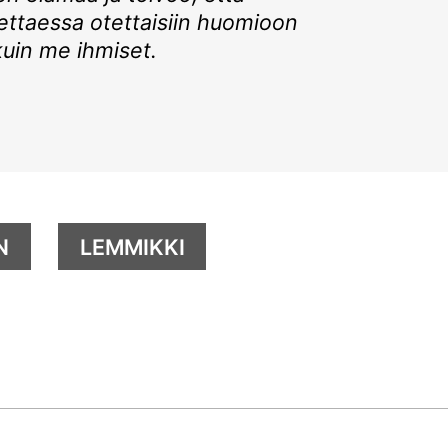
ttaessa otettaisiin huomioon
kuin me ihmiset.
N
LEMMIKKI