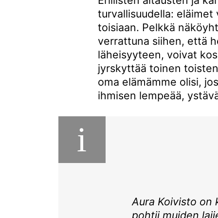
turvallisuudella: eläimet
toisiaan. Pelkkä näköy
verrattuna siihen, että 
läheisyyteen, voivat kosk
jyrskyttää toinen toiste
oma elämämme olisi, jos
ihmisen lempeää, ystäva
i
Aura Koivisto on ki
pohtii muiden laji