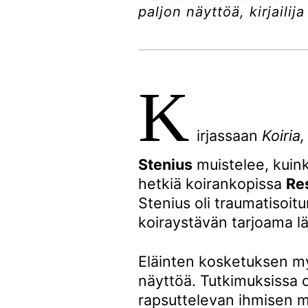
paljon näyttöä, kirjail
K
irjassaan
Koiria,
Stenius
muistelee, kuink
hetkiä koirankopissa
Re
Stenius oli traumatisoitu
koiraystävän tarjoama la
Eläinten kosketuksen myo
näyttöä. Tutkimuksissa
rapsuttelevan ihmisen mi