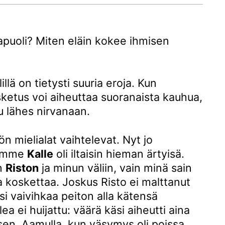
sapuoli? Miten eläin kokee ihmisen
̈lillä on tietysti suuria eroja. Kun
osketus voi aiheuttaa suoranaista kauhua,
u lähes nirvanaan.
̈n mielialat vaihtelevat. Nyt jo
ramme
Kalle
oli iltaisin hieman ärtyisä.
yn
Riston
ja minun väliin, vain minä sain
ssa koskettaa. Joskus Risto ei malttanut
si vaivihkaa peiton alla kätensä
 ei huijattu: väärä käsi aiheutti aina
sen. Aamulla, kun väsymys oli poissa,