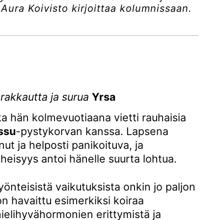
ija Aura Koivisto kirjoittaa kolumnissaan.
 rakkautta ja surua
Yrsa
a hän kolmevuotiaana vietti rauhaisia
ssu
-pystykorvan kanssa. Lapsena
nut ja helposti panikoituva, ja
̈heisyys antoi hänelle suurta lohtua.
̈nteisistä vaikutuksista onkin jo paljon
 on havaittu esimerkiksi koiraa
elihyvähormonien erittymistä ja