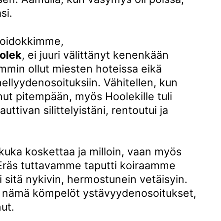
si.
hoidokkimme,
olek
, ei juuri välittänyt kenenkään
emmin ollut miesten hoteissa eikä
hellyydenosoituksiin. Vähitellen, kun
t pitempään, myös Hoolekille tuli
nauttivan silittelyistäni, rentoutui ja
, kuka koskettaa ja milloin, vaan myös
Eräs tuttavamme taputti koiraamme
ti sitä nykivin, hermostunein vetäisyin.
nämä kömpelöt ystävyydenosoitukset,
nut.