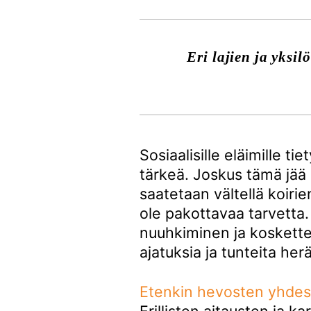
Eri lajien ja yksilö
Sosiaalisille eläimille t
tärkeä. Joskus tämä jäa
saatetaan vältellä koiri
ole pakottavaa tarvetta.
nuuhkiminen ja koskettel
ajatuksia ja tunteita herä
Etenkin hevosten yhdessa
Erillisten aitausten ja ka