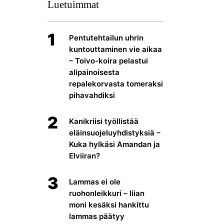
Luetuimmat
1
Pentutehtailun uhrin
kuntouttaminen vie aikaa
– Toivo-koira pelastui
alipainoisesta
repalekorvasta tomeraksi
pihavahdiksi
2
Kanikriisi työllistää
eläinsuojeluyhdistyksiä –
Kuka hylkäsi Amandan ja
Elviiran?
3
Lammas ei ole
ruohonleikkuri – liian
moni kesäksi hankittu
lammas päätyy