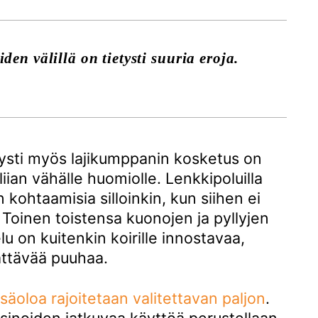
iden välillä on tietysti suuria eroja.
ietysti myös lajikumppanin kosketus on
̈ liian vähälle huomiolle. Lenkkipoluilla
en kohtaamisia silloinkin, kun siihen ei
 Toinen toistensa kuonojen ja pyllyjen
u on kuitenkin koirille innostavaa,
ttävää puuhaa.
̈oloa rajoitetaan valitettavan paljon
.
rsinoiden jatkuvaa käyttöä perustellaan