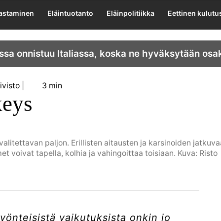
lastaminen
Eläintuotanto
Eläinpolitiikka
Eettinen kulutu
ssa onnistuu Italiassa, koska ne hyväksytään osa
ivisto
3 min
keys
litettavan paljon. Erillisten aitausten ja karsinoiden jatkuv
et voivat tapella, kolhia ja vahingoittaa toisiaan. Kuva: Risto
önteisistä vaikutuksista onkin jo