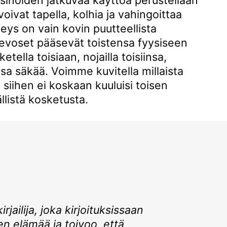
 voivat tapella, kolhia ja vahingoittaa
hteys on vain kovin puutteellista
hevoset pääsevät toistensa fyysiseen
etella toisiaan, nojailla toisiinsa,
nsa säkää. Voimme kuvitella millaista
 siihen ei koskaan kuuluisi toisen
̈llistä kosketusta.
rjailija, joka kirjoituksissaan
en elämää ja toivoo, että