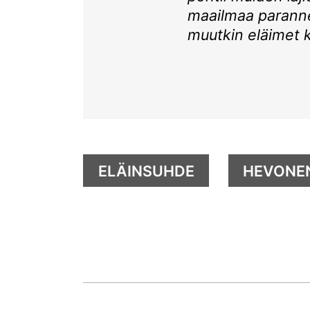
maailmaa paranne
muutkin eläimet 
ELÄINSUHDE
HEVONE