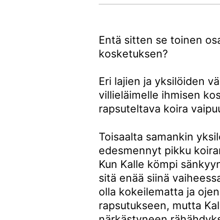
Entä sitten se toinen o
kosketuksen?
Eri lajien ja yksilöiden va
villieläimelle ihmisen k
rapsuteltava koira vaipu
Toisaalta samankin yksilo
edesmennyt pikku koi
Kun Kalle kömpi sänky
sitä enää siinä vaihee
olla kokeilematta ja ojen
rapsutukseen, mutta Kallea
närkästyneen rähähdyk