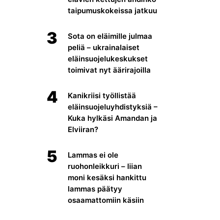
taipumuskokeissa jatkuu
3
Sota on eläimille julmaa
peliä – ukrainalaiset
eläinsuojelukeskukset
toimivat nyt äärirajoilla
4
Kanikriisi työllistää
eläinsuojeluyhdistyksiä –
Kuka hylkäsi Amandan ja
Elviiran?
5
Lammas ei ole
ruohonleikkuri – liian
moni kesäksi hankittu
lammas päätyy
osaamattomiin käsiin