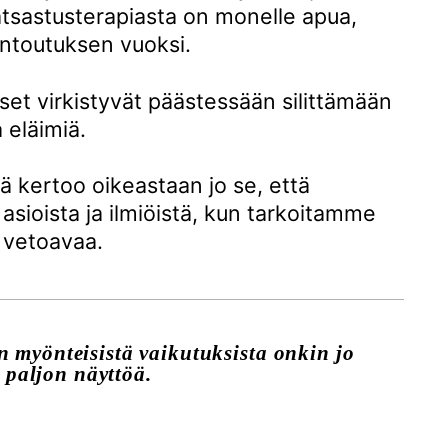
tsastusterapiasta on monelle apua,
untoutuksen vuoksi.
irkistyvät päästessään silittämään
eläimiä.
̈ kertoo oikeastaan jo se, että
ioista ja ilmiöistä, kun tarkoitamme
n vetoavaa.
 myönteisistä vaikutuksista onkin jo
paljon näyttöä.