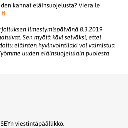
iden kannat eläinsuojelusta? Vieraile
.fi
rjoituksen ilmestymispäivänä 8.3.2019
aatuivat. Sen myötä kävi selväksi, ettei
ttu eläinten hyvinvointilaki voi valmistua
 Työmme uuden eläinsuojelulain puolesta
 SEYn viestintäpäällikkö.