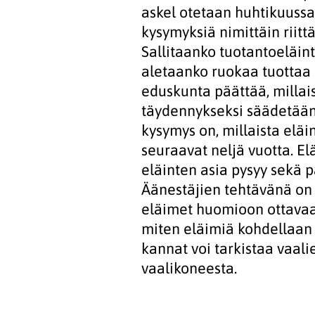
askel otetaan huhtikuussa,
kysymyksiä nimittäin riitt
Sallitaanko tuotantoeläin
aletaanko ruokaa tuottaa e
eduskunta päättää, millais
täydennykseksi säädetään
kysymys on, millaista eläi
seuraavat neljä vuotta. Elä
eläinten asia pysyy sekä 
Äänestäjien tehtävänä on
eläimet huomioon ottavaa 
miten eläimiä kohdellaan
kannat voi tarkistaa vaali
vaalikoneesta.