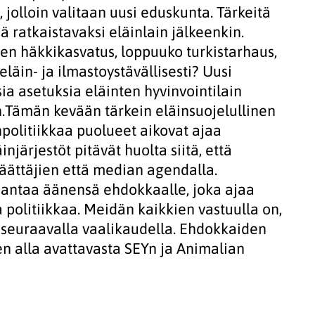
 jolloin valitaan uusi eduskunta. Tärkeitä
ää ratkaistavaksi eläinlain jälkeenkin.
ten häkkikasvatus, loppuuko turkistarhaus,
läin- ja ilmastoystävällisesti? Uusi
ia asetuksia eläinten hyvinvointilain
.Tämän kevään tärkein eläinsuojelullinen
npolitiikkaa puolueet aikovat ajaa
injärjestöt pitävät huolta siitä, että
päättäjien että median agendalla.
 antaa äänensä ehdokkaalle, joka ajaa
politiikkaa. Meidän kaikkien vastuulla on,
 seuraavalla vaalikaudella. Ehdokkaiden
en alla avattavasta SEYn ja Animalian