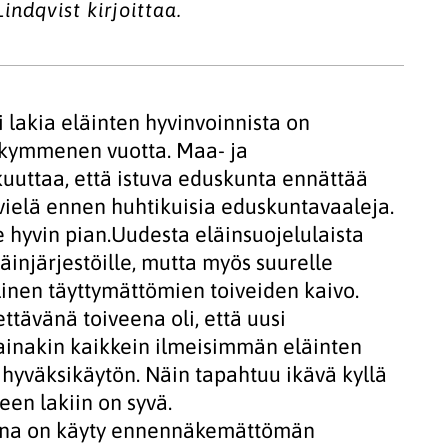
indqvist kirjoittaa.
i lakia eläinten hyvinvoinnista on
li kymmenen vuotta. Maa- ja
uuttaa, että istuva eduskunta ennättää
ielä ennen huhtikuisia eduskuntavaaleja.
 hyvin pian.Uudesta eläinsuojelulaista
äinjärjestöille, mutta myös suurelle
linen täyttymättömien toiveiden kaivo.
ttävänä toiveena oli, että uusi
i ainakin kaikkein ilmeisimmän eläinten
hyväksikäytön. Näin tapahtuu ikävä kyllä
een lakiin on syvä.
kana on käyty ennennäkemättömän