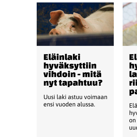
Eläinlaki
E
hyväksyttiin
h
vihdoin - mitä
l
nyt tapahtuu?
ri
p
Uusi laki astuu voimaan
ensi vuoden alussa.
El
hy
on
uud