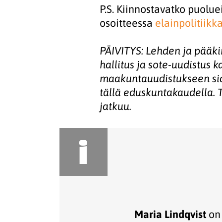
P.S. Kiinnostavatko puolue
osoitteessa
elainpolitiikka
PÄIVITYS: Lehden ja pääki
hallitus ja sote-uudistus k
maakuntauudistukseen sido
tällä eduskuntakaudella.
jatkuu.
i
Maria Lindqvist
on