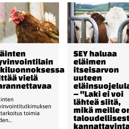
läinten
SEY haluaa
yvinvointilain
eläimen
akiluonnoksessa
itseisarvon
ittää vielä
uuteen
arannettavaa
eläinsuojelul
– "Laki ei voi
äinten
lähteä siitä,
vinvointitutkimuksen
mikä meille o
 tarkoitus toimia
taloudellisest
en...
kannattavint