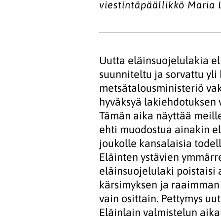
viestintäpäällikkö Maria L
Uutta eläinsuojelulakia el
suunniteltu ja sorvattu y
metsätalousministeriö vak
hyväksyä lakiehdotuksen v
Tämän aika näyttää meille
ehti muodostua ainakin el
joukolle kansalaisia todel
Eläinten ystävien ymmärre
eläinsuojelulaki poistais
kärsimyksen ja raaimman 
vain osittain. Pettymys uut
Eläinlain valmistelun ai