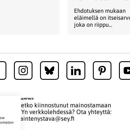
Ehdotuksen mukaan
eläimellä on itseisarv
joka on riippu...
MEDIAMYYNTI
Oletko kiinnostunut mainostamaan
SEYn verkkolehdessä? Ota yhteyttä:
elaintenystava@sey.fi
show
formation