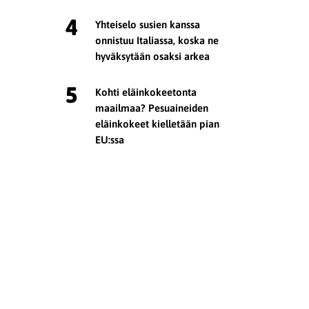
4
Yhteiselo susien kanssa
onnistuu Italiassa, koska ne
hyväksytään osaksi arkea
5
Kohti eläinkokeetonta
maailmaa? Pesuaineiden
eläinkokeet kielletään pian
EU:ssa