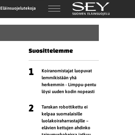
Eläinsuojelutekoja
Suosittelemme
1
Koiranomistajat luopuvat
lemmikistään yhä
herkemmin - Limppu-pentu
löysi uuden kodin nopeasti
2
Tanskan robottikettu ei
kelpaa suomalaisille
luolakoiraharrastajille –
elävien kettujen ahdinko
taipumuskokeissa jatkuu