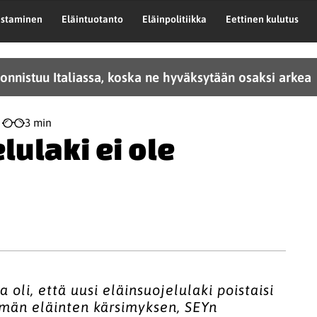
astaminen
Eläintuotanto
Eläinpolitiikka
Eettinen kulutus
onnistuu Italiassa, koska ne hyväksytään osaksi arkea
3 min
lulaki ei ole
 oli, että uusi eläinsuojelulaki poistaisi
mmän eläinten kärsimyksen, SEYn