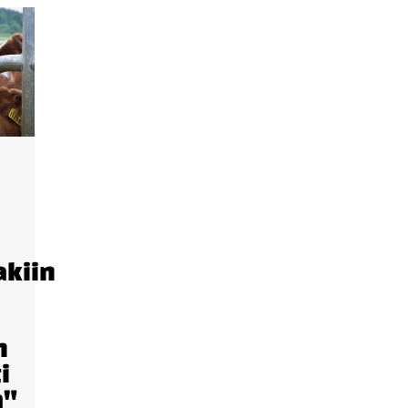
akiin
n
i
a"