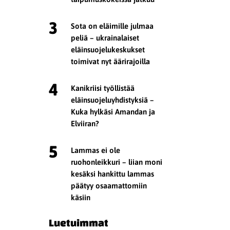
3
Sota on eläimille julmaa
peliä – ukrainalaiset
eläinsuojelukeskukset
toimivat nyt äärirajoilla
4
Kanikriisi työllistää
eläinsuojeluyhdistyksiä –
Kuka hylkäsi Amandan ja
Elviiran?
5
Lammas ei ole
ruohonleikkuri – liian moni
kesäksi hankittu lammas
päätyy osaamattomiin
käsiin
Luetuimmat