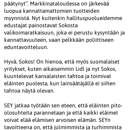
päätynyt”. Markkinataloudessa on järkevää
luopua kannattamattomien tuotteiden
myynnistä. Nyt kuitenkin hallituspuolueidemme
edustajat painostavat Sokosta
valikoimaratkaisuun, joka ei perustu kysyntään ja
kannattavuuteen, vaan pelkkään poliittiseen
eduntavoitteluun.
Hyvä, Sokos! On hienoa, että myös suomalaiset
yritykset, kuten aikaisemmin Lidl ja nyt Sokos,
kuuntelevat kansalaisten tahtoa ja toimivat
eläinten puolesta, kun lainsäätäjällä ei siihen
tahtoa näytä olevan.
SEY jatkaa työtään sen eteen, että eläinten pito-
olosuhteita parannetaan ja että kaikki eläimet
voivat elää elämisen arvoisen elämän. SEYn
tavoitteena on, että julmimmista ja turhimmista