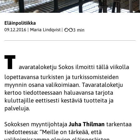
Eläinpolitiikka
09.12.2016
|
Maria Lindqvist
|
3 min
T
avarataloketju Sokos ilmoitti tällä viikolla
lopettavansa turkisten ja turkissomisteiden
myynnin osana valikoimiaan. Tavarataloketju
kertoo tiedotteessaan haluavansa tarjota
kuluttajille eettisesti kestäviä tuotteita ja
palveluja.
Sokoksen myyntijohtaja
Juha Thilman
tarkentaa
tiedotteessa: ”Meille on tärkeää, että
valikoimissamme olevien eläinperäisten