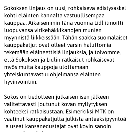
Sokoksen linjaus on uusi, rohkaiseva edistysaskel
kohti eläinten kannalta vastuullisempaa
kauppaa. Aikaisemmin tänä vuonna Lidl ilmoitti
luopuvansa virikehäkkikanojen munien
myynnistä liikkeissään. Tähän saakka suomalaiset
kauppaketjut ovat olleet varsin haluttomia
tekemään eläineettisiä linjauksia, ja toivomme,
että Sokoksen ja Lidlin ratkaisut rohkaisevat
myös muita kauppoja ulottamaan
yhteiskuntavastuuohjelmansa eläinten
hyvinvointiin.
Sokos on tiedotteen julkaisemisen jälkeen
valitettavasti joutunut kovan myllytyksen
kohteeksi ratkaisustaan. Esimerkiksi MTK on
vaatinut kauppaketjulta julkista anteeksipyyntöä
ja useat kansanedustajat ovat kovin sanoin