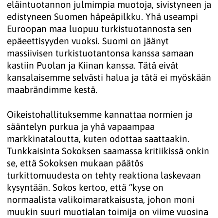
eläintuotannon julmimpia muotoja, sivistyneen ja
edistyneen Suomen häpeäpilkku. Yhä useampi
Euroopan maa luopuu turkistuotannosta sen
epäeettisyyden vuoksi. Suomi on jäänyt
massiivisen turkistuotantonsa kanssa samaan
kastiin Puolan ja Kiinan kanssa. Tätä eivät
kansalaisemme selvästi halua ja tätä ei myöskään
maabrändimme kestä.
Oikeistohallituksemme kannattaa normien ja
sääntelyn purkua ja yhä vapaampaa
markkinataloutta, kuten odottaa saattaakin.
Tunkkaisinta Sokoksen saamassa kritiikissä onkin
se, että Sokoksen mukaan päätös
turkittomuudesta on tehty reaktiona laskevaan
kysyntään. Sokos kertoo, että ”kyse on
normaalista valikoimaratkaisusta, johon moni
muukin suuri muotialan toimija on viime vuosina