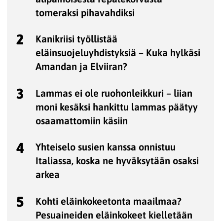
tomeraksi pihavahdiksi
2
Kanikriisi työllistää
eläinsuojeluyhdistyksiä – Kuka hylkäsi
Amandan ja Elviiran?
3
Lammas ei ole ruohonleikkuri – liian
moni kesäksi hankittu lammas päätyy
osaamattomiin käsiin
4
Yhteiselo susien kanssa onnistuu
Italiassa, koska ne hyväksytään osaksi
arkea
5
Kohti eläinkokeetonta maailmaa?
Pesuaineiden eläinkokeet kielletään