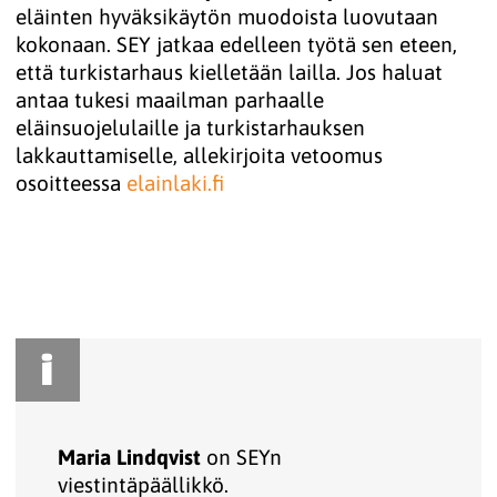
eläinten hyväksikäytön muodoista luovutaan
kokonaan. SEY jatkaa edelleen työtä sen eteen,
että turkistarhaus kielletään lailla. Jos haluat
antaa tukesi maailman parhaalle
eläinsuojelulaille ja turkistarhauksen
lakkauttamiselle, allekirjoita vetoomus
osoitteessa
elainlaki.fi
i
Maria Lindqvist
on SEYn
viestintäpäällikkö.