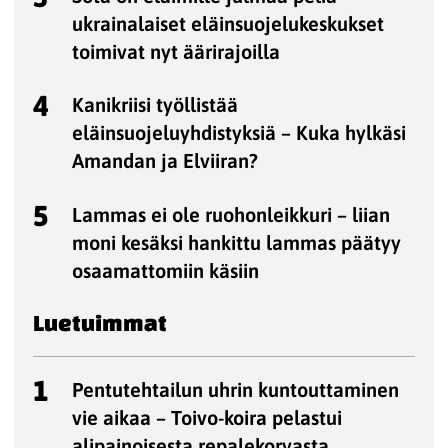
ukrainalaiset eläinsuojelukeskukset
toimivat nyt äärirajoilla
4
Kanikriisi työllistää
eläinsuojeluyhdistyksiä – Kuka hylkäsi
Amandan ja Elviiran?
5
Lammas ei ole ruohonleikkuri – liian
moni kesäksi hankittu lammas päätyy
osaamattomiin käsiin
Luetuimmat
1
Pentutehtailun uhrin kuntouttaminen
vie aikaa – Toivo-koira pelastui
alipainoisesta repalekorvasta