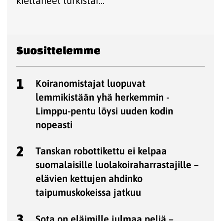
kieltäneet turkistar...
Suosittelemme
1
Koiranomistajat luopuvat
lemmikistään yhä herkemmin -
Limppu-pentu löysi uuden kodin
nopeasti
2
Tanskan robottikettu ei kelpaa
suomalaisille luolakoiraharrastajille –
elävien kettujen ahdinko
taipumuskokeissa jatkuu
3
Sota on eläimille julmaa peliä –