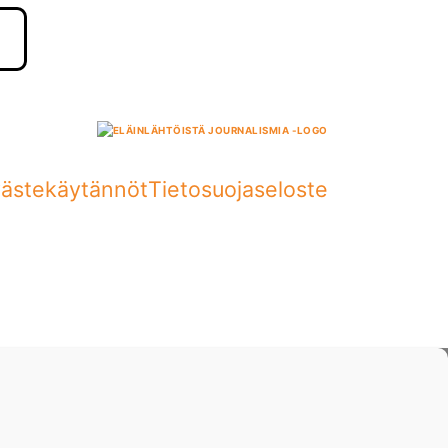
ästekäytännöt
Tietosuojaseloste