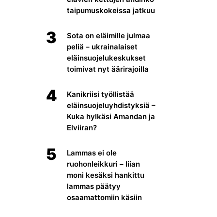
taipumuskokeissa jatkuu
3
Sota on eläimille julmaa
peliä – ukrainalaiset
eläinsuojelukeskukset
toimivat nyt äärirajoilla
4
Kanikriisi työllistää
eläinsuojeluyhdistyksiä –
Kuka hylkäsi Amandan ja
Elviiran?
5
Lammas ei ole
ruohonleikkuri – liian
moni kesäksi hankittu
lammas päätyy
osaamattomiin käsiin