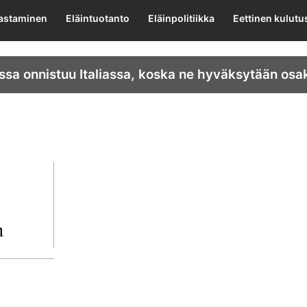
lastaminen
Eläintuotanto
Eläinpolitiikka
Eettinen kulutu
ssa onnistuu Italiassa, koska ne hyväksytään osa
n