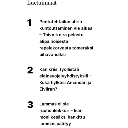
Luetuimmat
1
Pentutehtailun uhrin
kuntouttaminen vie aikaa
– Toivo-koira pelastui
alipainoisesta
repalekorvasta tomeraksi
pihavahdiksi
2
Kanikriisi työllistää
eläinsuojeluyhdistyksiä –
Kuka hylkäsi Amandan ja
Elviiran?
3
Lammas ei ole
ruohonleikkuri – liian
moni kesäksi hankittu
lammas päätyy