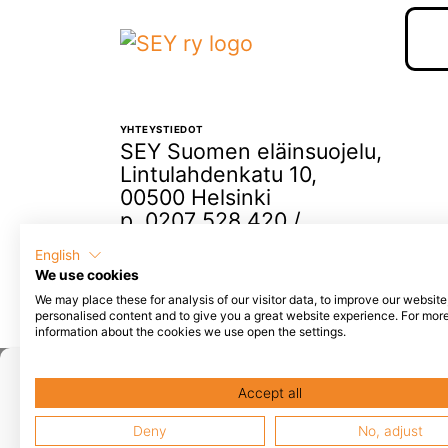
YHTEYSTIEDOT
SEY Suomen eläinsuojelu,
Lintulahdenkatu 10,
00500 Helsinki
p. 0207 528 420 /
elaintenystava@sey.fi
English
We use cookies
We may place these for analysis of our visitor data, to improve our websit
personalised content and to give you a great website experience. For mor
information about the cookies we use open the settings.
Popup otsikko, voidaan jätt
Accept all
Tähän tulee popupin sisältö, esimerkiksi
l
Deny
No, adjust