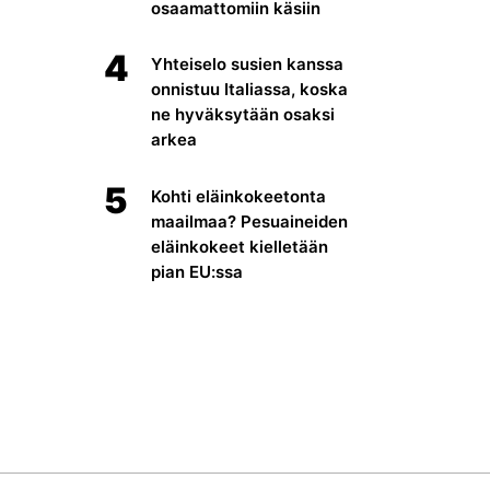
osaamattomiin käsiin
4
Yhteiselo susien kanssa
onnistuu Italiassa, koska
ne hyväksytään osaksi
arkea
5
Kohti eläinkokeetonta
maailmaa? Pesuaineiden
eläinkokeet kielletään
pian EU:ssa