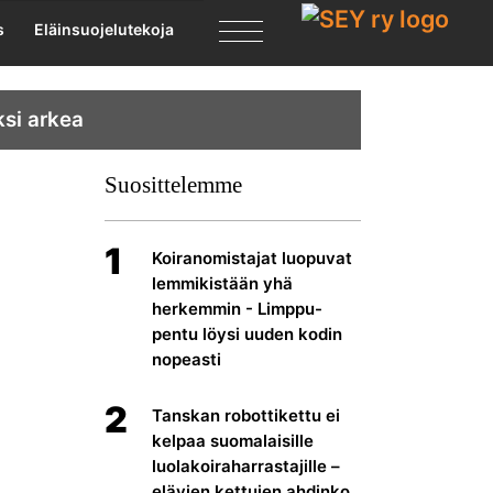
X
s
Eläinsuojelutekoja
ksi arkea
Suosittelemme
1
Koiranomistajat luopuvat
lemmikistään yhä
herkemmin - Limppu-
pentu löysi uuden kodin
nopeasti
2
Tanskan robottikettu ei
kelpaa suomalaisille
luolakoiraharrastajille –
elävien kettujen ahdinko