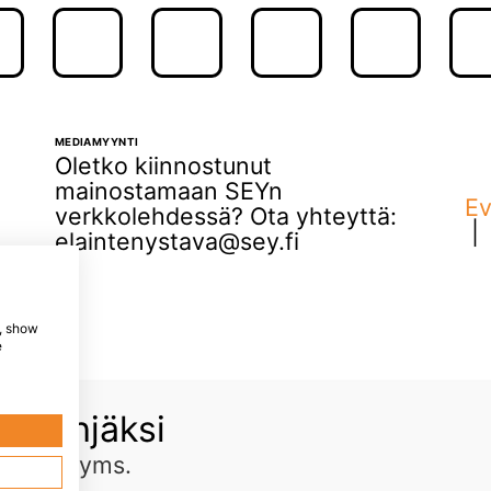
MEDIAMYYNTI
Oletko kiinnostunut
mainostamaan SEYn
Ev
verkkolehdessä? Ota yhteyttä:
elaintenystava@sey.fi
e, show
e
ää tyhjäksi
inkkejä
yms.