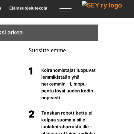
X
s
Eläinsuojelutekoja
ksi arkea
Suosittelemme
1
Koiranomistajat luopuvat
lemmikistään yhä
herkemmin - Limppu-
pentu löysi uuden kodin
nopeasti
2
Tanskan robottikettu ei
kelpaa suomalaisille
luolakoiraharrastajille –
elävien kettujen ahdinko