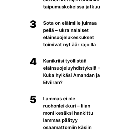
taipumuskokeissa jatkuu
3
Sota on eläimille julmaa
peliä – ukrainalaiset
eläinsuojelukeskukset
toimivat nyt äärirajoilla
4
Kanikriisi työllistää
eläinsuojeluyhdistyksiä –
Kuka hylkäsi Amandan ja
Elviiran?
5
Lammas ei ole
ruohonleikkuri – liian
moni kesäksi hankittu
lammas päätyy
osaamattomiin käsiin