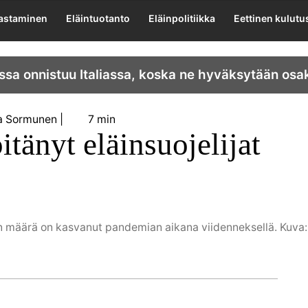
lastaminen
Eläintuotanto
Eläinpolitiikka
Eettinen kulutu
ssa onnistuu Italiassa, koska ne hyväksytään osa
na Sormunen
7 min
tänyt eläinsuojelijat
en määrä on kasvanut pandemian aikana viidenneksellä. Kuva: