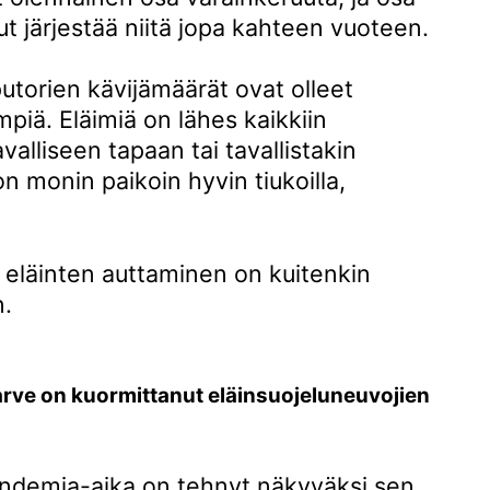
ut järjestää niitä jopa kahteen vuoteen.
utorien kävijämäärät ovat olleet
piä. Eläimiä on lähes kaikkiin
avalliseen tapaan tai tavallistakin
 monin paikoin hyvin tiukoilla,
i eläinten auttaminen on kuitenkin
n.
arve on kuormittanut eläinsuojeluneuvojien
andemia-aika on tehnyt näkyväksi sen,