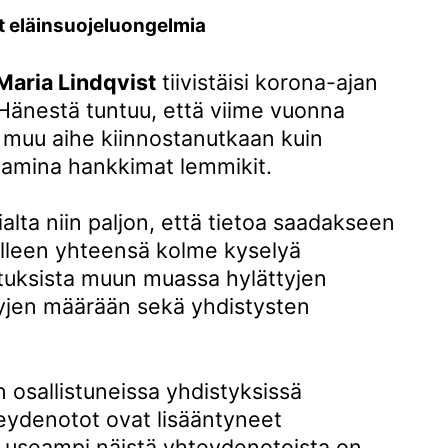
 eläinsuojeluongelmia
Maria Lindqvist
tiivistäisi korona-ajan
 Hänestä tuntuu, että viime vuonna
 muu aihe kiinnostanutkaan kuin
tamina hankkimat lemmikit.
alta niin paljon, että tietoa saadakseen
illeen yhteensä kolme kyselyä
uksista muun muassa hylättyjen
lyjen määrään sekä yhdistysten
n osallistuneissa yhdistyksissä
teydenotot ovat lisääntyneet
 useampi näistä yhteydenotoista on