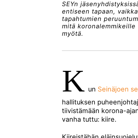
SEYn jäsenyhdistyksiss
entiseen tapaan, vaikka
tapahtumien peruuntumi
mitä koronalemmikeille
myötä.
K
un
Seinäjoen se
hallituksen puheenjohta
tiivistämään korona-aja
vanha tuttu: kiire.
Kiireistähän eläinsuojelu