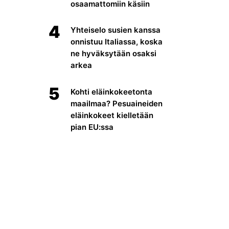
osaamattomiin käsiin
4
Yhteiselo susien kanssa
onnistuu Italiassa, koska
ne hyväksytään osaksi
arkea
5
Kohti eläinkokeetonta
maailmaa? Pesuaineiden
eläinkokeet kielletään
pian EU:ssa