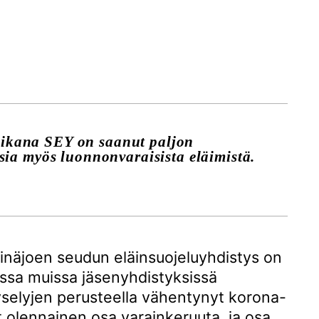
ikana SEY on saanut paljon
sia myös luonnonvaraisista eläimistä.
inäjoen seudun eläinsuojeluyhdistys on
nissa muissa jäsenyhdistyksissä
yselyjen perusteella vähentynyt korona-
 olennainen osa varainkeruuta, ja osa