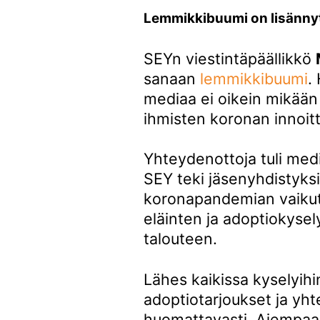
Lemmikkibuumi on lisännyt
SEYn viestintäpäällikkö
sanaan
 lemmikkibuumi
.
mediaa ei oikein mikään
ihmisten koronan innoit
Yhteydenottoja tuli medi
SEY teki jäsenyhdistyks
koronapandemian vaikut
eläinten ja adoptiokyse
talouteen.
Lähes kaikissa kyselyihi
adoptiotarjoukset ja yh
huomattavasti. Aiempaa