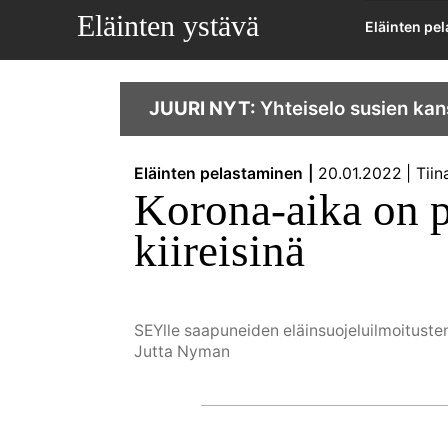
Eläinten ystävä
Eläinten pe
JUURI NYT:
Yhteiselo susien kan
Eläinten pelastaminen
20.01.2022
Tii
Korona-aika on pi
kiireisinä
SEYlle saapuneiden eläinsuojeluilmoitust
Jutta Nyman