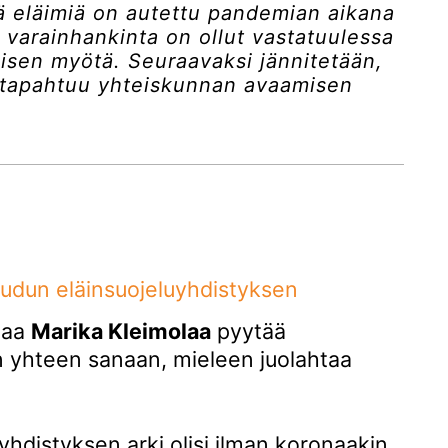
ä eläimiä on autettu pandemian aikana
 varainhankinta on ollut vastatuulessa
sen myötä. Seuraavaksi jännitetään,
 tapahtuu yhteiskunnan avaamisen
udun eläinsuojeluyhdistyksen
jaa
Marika Kleimolaa
pyytää
n yhteen sanaan, mieleen juolahtaa
yhdistyksen arki olisi ilman koronaakin,