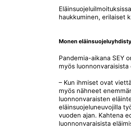
Eläinsuojeluilmoituksis
haukkuminen, erilaiset 
Monen eläinsuojeluyhdistyk
Pandemia-aikana SEY on 
myös luonnonvaraisista 
– Kun ihmiset ovat viet
myös nähneet enemmän e
luonnonvaraisten eläint
eläinsuojeluneuvojilla t
vuoden ajan. Kahtena ed
luonnonvaraisista eläimi