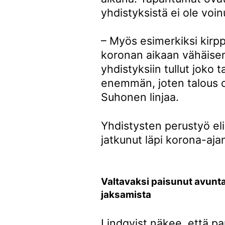
yhdistyksistä ei ole voin
– Myös esimerkiksi kirpp
koronan aikaan vähäisem
yhdistyksiin tullut joko t
enemmän, joten talous on
Suhonen linjaa.
Yhdistysten perustyö el
jatkunut läpi korona-aja
Valtavaksi paisunut avunt
jaksamista
Lindqvist näkee, että p