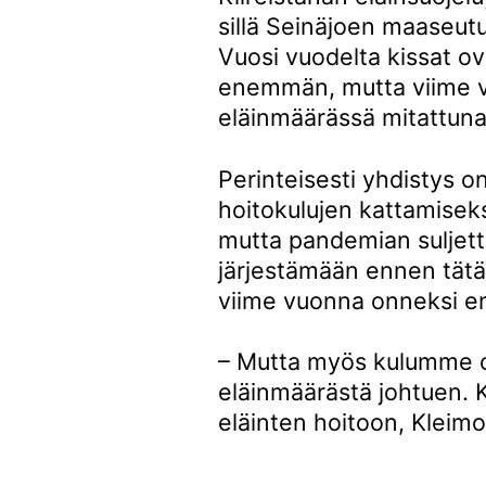
sillä Seinäjoen maaseutu
Vuosi vuodelta kissat ov
enemmän, mutta viime v
eläinmäärässä mitattuna
Perinteisesti yhdistys o
hoitokulujen kattamiseksi 
mutta pandemian suljett
järjestämään ennen tätä 
viime vuonna onneksi en
– Mutta myös kulumme o
eläinmäärästä johtuen. 
eläinten hoitoon, Kleim