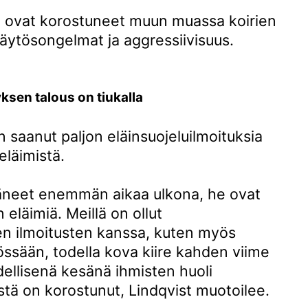
sa ovat korostuneet muun muassa koirien
käytösongelmat ja aggressiivisuus.
sen talous on tiukalla
saanut paljon eläinsuojeluilmoituksia
eläimistä.
täneet enemmän aikaa ulkona, he ovat
läimiä. Meillä on ollut
en ilmoitusten kanssa, kuten myös
yössään, todella kova kiire kahden viime
ellisenä kesänä ihmisten huoli
stä on korostunut, Lindqvist muotoilee.