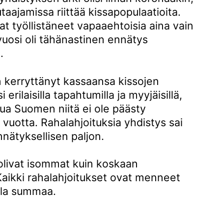
taajamissa riittää kissapopulaatioita.
at työllistäneet vapaaehtoisia aina vain
uosi oli tähänastinen ennätys
.
n kerryttänyt kassaansa kissojen
erilaisilla tapahtumilla ja myyjäisillä,
ua Suomen niitä ei ole päästy
vuotta. Rahalahjoituksia yhdistys sai
nätyksellisen paljon.
livat isommat kuin koskaan
Kaikki rahalahjoitukset ovat menneet
ola summaa.