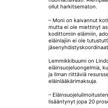
ollut harkitsematon.
– Moni on kaivannut kot
mutta ei ole miettinyt 
kodittomiin eläimiin, ad
eläinlajiin ei ole tutustu
jäsenyhdistyskoordinaat
Lemmikkibuumi on Lindq
eläinsuojeluongelmia, ku
ja ilman riittäviä resurs
eläinlääkärimaksuja.
– Eläinsuojeluilmoitust
lisääntynyt jopa 20 prose