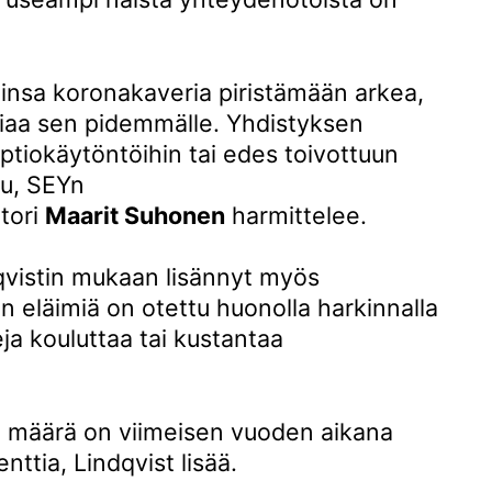
iinsa koronakaveria piristämään arkea,
asiaa sen pidemmälle. Yhdistyksen
optiokäytöntöihin tai edes toivottuun
ttu, SEYn
tori
Maarit Suhonen
harmittelee.
vistin mukaan lisännyt myös
n eläimiä on otettu huonolla harkinnalla
seja kouluttaa tai kustantaa
en määrä on viimeisen vuoden aikana
nttia, Lindqvist lisää.