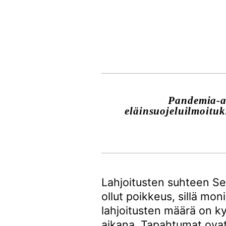
Pandemia-a
eläinsuojeluilmoituk
Lahjoitusten suhteen Se
ollut poikkeus, sillä mo
lahjoitusten määrä on k
aikana. Tapahtumat ovat