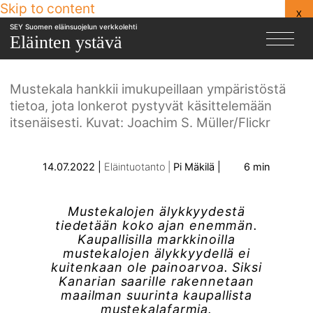
Skip to content
maailman suurinta
X
SEY Suomen eläinsuojelun verkkolehti
mustekalafarmia
Eläinten ystävä
Mustekala hankkii imukupeillaan ympäristöstä
tietoa, jota lonkerot pystyvät käsittelemään
itsenäisesti. Kuvat: Joachim S. Müller/Flickr
14.07.2022
Eläintuotanto
Pi Mäkilä
6 min
Mustekalojen älykkyydestä
tiedetään koko ajan enemmän.
Kaupallisilla markkinoilla
mustekalojen älykkyydellä ei
kuitenkaan ole painoarvoa. Siksi
Kanarian saarille rakennetaan
maailman suurinta kaupallista
mustekalafarmia.