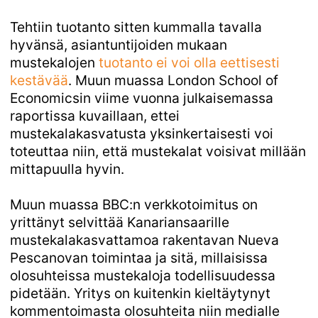
Tehtiin tuotanto sitten kummalla tavalla
hyvänsä, asiantuntijoiden mukaan
mustekalojen
tuotanto ei voi olla eettisesti 
kestävää
. Muun muassa London School of
Economicsin viime vuonna julkaisemassa
raportissa kuvaillaan, ettei
mustekalakasvatusta yksinkertaisesti voi
toteuttaa niin, että mustekalat voisivat millään
mittapuulla hyvin.
Muun muassa BBC:n verkkotoimitus on
yrittänyt selvittää Kanariansaarille
mustekalakasvattamoa rakentavan Nueva
Pescanovan toimintaa ja sitä, millaisissa
olosuhteissa mustekaloja todellisuudessa
pidetään. Yritys on kuitenkin kieltäytynyt
kommentoimasta olosuhteita niin medialle