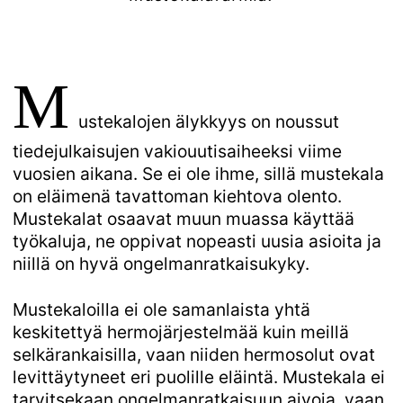
M
ustekalojen älykkyys on noussut
tiedejulkaisujen vakiouutisaiheeksi viime
vuosien aikana. Se ei ole ihme, sillä mustekala
on eläimenä tavattoman kiehtova olento.
Mustekalat osaavat muun muassa käyttää
työkaluja, ne oppivat nopeasti uusia asioita ja
niillä on hyvä ongelmanratkaisukyky.
Mustekaloilla ei ole samanlaista yhtä
keskitettyä hermojärjestelmää kuin meillä
selkärankaisilla, vaan niiden hermosolut ovat
levittäytyneet eri puolille eläintä. Mustekala ei
tarvitsekaan ongelmanratkaisuun aivoja, vaan