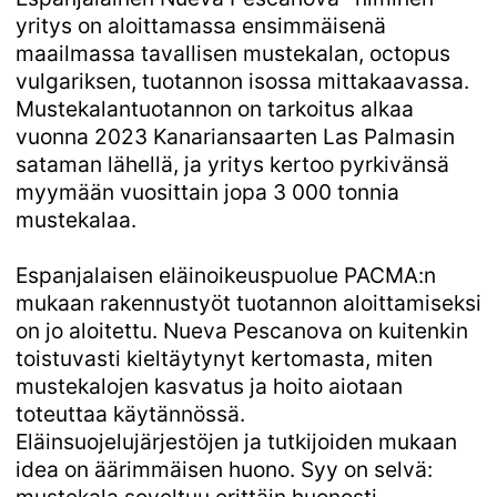
yritys on aloittamassa ensimmäisenä
maailmassa tavallisen mustekalan, octopus
vulgariksen, tuotannon isossa mittakaavassa.
Mustekalantuotannon on tarkoitus alkaa
vuonna 2023 Kanariansaarten Las Palmasin
sataman lähellä, ja yritys kertoo pyrkivänsä
myymään vuosittain jopa 3 000 tonnia
mustekalaa.
Espanjalaisen eläinoikeuspuolue PACMA:n
mukaan rakennustyöt tuotannon aloittamiseksi
on jo aloitettu. Nueva Pescanova on kuitenkin
toistuvasti kieltäytynyt kertomasta, miten
mustekalojen kasvatus ja hoito aiotaan
toteuttaa käytännössä.
Eläinsuojelujärjestöjen ja tutkijoiden mukaan
idea on äärimmäisen huono. Syy on selvä: