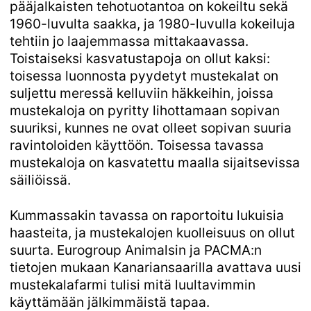
pääjalkaisten tehotuotantoa on kokeiltu sekä
1960-luvulta saakka, ja 1980-luvulla kokeiluja
tehtiin jo laajemmassa mittakaavassa.
Toistaiseksi kasvatustapoja on ollut kaksi:
toisessa luonnosta pyydetyt mustekalat on
suljettu meressä kelluviin häkkeihin, joissa
mustekaloja on pyritty lihottamaan sopivan
suuriksi, kunnes ne ovat olleet sopivan suuria
ravintoloiden käyttöön. Toisessa tavassa
mustekaloja on kasvatettu maalla sijaitsevissa
säiliöissä.
Kummassakin tavassa on raportoitu lukuisia
haasteita, ja mustekalojen kuolleisuus on ollut
suurta. Eurogroup Animalsin ja PACMA:n
tietojen mukaan Kanariansaarilla avattava uusi
mustekalafarmi tulisi mitä luultavimmin
käyttämään jälkimmäistä tapaa.