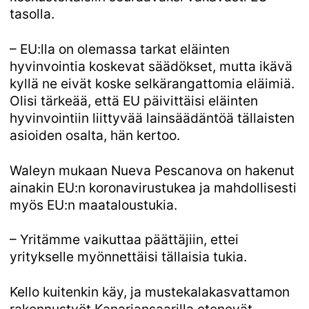
tasolla.
– EU:lla on olemassa tarkat eläinten
hyvinvointia koskevat säädökset, mutta ikävä
kyllä ne eivät koske selkärangattomia eläimiä.
Olisi tärkeää, että EU päivittäisi eläinten
hyvinvointiin liittyvää lainsäädäntöä tällaisten
asioiden osalta, hän kertoo.
Waleyn mukaan Nueva Pescanova on hakenut
ainakin EU:n koronavirustukea ja mahdollisesti
myös EU:n maataloustukia.
– Yritämme vaikuttaa päättäjiin, ettei
yritykselle myönnettäisi tällaisia tukia.
Kello kuitenkin käy, ja mustekalakasvattamon
rakennustyöt Kanariansaarilla etenevät.