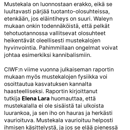
Mustekala on luonnostaan erakko, eikä se
luultavasti pärjää tuotanto-olosuhteissa,
etenkään, jos eläintiheys on suuri. Waleyn
mukaan onkin todennäköistä, että pelkät
tehotuotannossa vallitsevat olosuhteet
heikentävät oleellisesti mustekalojen
hyvinvointia. Pahimmillaan ongelmat voivat
johtaa esimerkiksi kannibalismiin.
CIWF:n viime vuonna julkaiseman raportin
mukaan myös mustekalojen fysiikka voi
osoittautua kasvatuksen kannalta
haasteelliseksi. Raportin kirjoittanut
tutkija
Elena Lara
huomauttaa, että
mustekalalla ei ole sisäistä tai ulkoista
luurankoa, ja sen iho on hauras ja herkästi
vaurioituva. Mustekala vaurioituu helposti
ihmisen käsittelystä, ja jos se elää pienessä