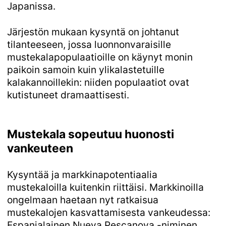
Japanissa.
Järjestön mukaan kysyntä on johtanut
tilanteeseen, jossa luonnonvaraisille
mustekalapopulaatioille on käynyt monin
paikoin samoin kuin ylikalastetuille
kalakannoillekin: niiden populaatiot ovat
kutistuneet dramaattisesti.
Mustekala sopeutuu huonosti
vankeuteen
Kysyntää ja markkinapotentiaalia
mustekaloilla kuitenkin riittäisi. Markkinoilla
ongelmaan haetaan nyt ratkaisua
mustekalojen kasvattamisesta vankeudessa:
Espanjalainen Nueva Pescanova -niminen