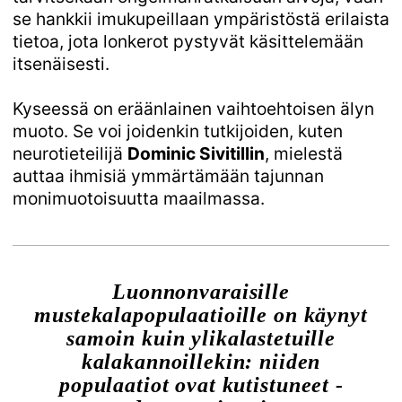
se hankkii imukupeillaan ympäristöstä erilaista
tietoa, jota lonkerot pystyvät käsittelemään
itsenäisesti.
Kyseessä on eräänlainen vaihtoehtoisen älyn
muoto. Se voi joidenkin tutkijoiden, kuten
neurotieteilijä
Dominic Sivitillin
, mielestä
auttaa ihmisiä ymmärtämään tajunnan
monimuotoisuutta maailmassa.
Luonnonvaraisille
mustekalapopulaatioille on käynyt
samoin kuin ylikalastetuille
kalakannoillekin: niiden
populaatiot­ ovat ­kutistuneet ­