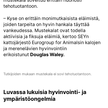
mustekala soveltuu erittäin huonosti
tehotuotantoon.
– Kyse on erittäin monimutkaisista eläimistä,
joiden tarpeita on hyvin hankala täyttää
vankeudessa. Mustekalat ovat todella
aktiivisia ja fiksuja eläimiä, kertoo SEYn
kattojärjestö Eurogroup for Animalsin kalojen
ja merenelävien hyvinvointiin
erikoistunut
Douglas Waley.
Tutkijoiden ­mukaan muste­kala ei sovi tehotuotantoon.
Luvassa lukuisia hyvinvointi- ja
ympäristöongelmia