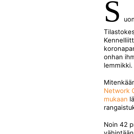
S
uom
Tilastoke
Kennelliit
koronapan
onhan ihm
lemmikki.
Mitenkään
Network G
mukaan
lä
rangaistu
Noin 42 pr
vähintään