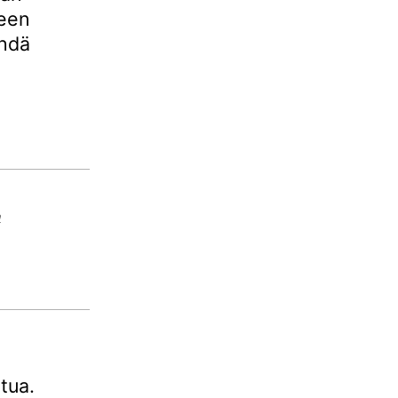
seen
ehdä
n
tua.