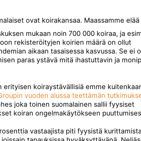
alaiset ovat koirakansaa. Maassamme elää
skuksen mukaan noin 700 000 koiraa, ja esim
toon rekisteröityjen koirien määrä on ollut
demian aikaan tasaisessa kasvussa. Se ei o
isen paras ystävä mitä ihastuttavin ja monip
 erityisen koiraystävällisiä emme kuitenkaa
roupin vuoden alussa teettämän tutkimukse
hes joka toinen suomalainen sallii fyysiset
kset koiran ongelmakäytökseen puuttumises
osenttia vastaajista piti fyysistä kurittamist
 joissain tapauksissa hyväksyttävänä. Neljä