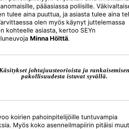
ranomaisille, pääasiassa poliisille. Väkivaltai
 tulee aina puuttua, ja asiasta tulee aina t
 Tarvittaessa olen myös käynyt juttelemassa
en kohteelle asiasta, kertoo SEYn
eluneuvoja
Minna Hölttä
.
Käsitykset johtajuusteorioista ja rankaisemise
pakollisuudesta istuvat syvällä.
voo koirien pahoinpitelijöille tuntuvampia
sia. Myös koko asenneilmapiirin pitäisi muut