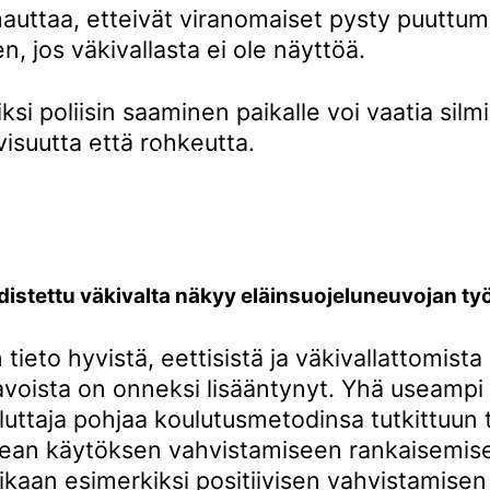
uttaa, etteivät viranomaiset pysty puuttu
, jos väkivallasta ei ole näyttöä.
ksi poliisin saaminen paikalle voi vaatia silmi
visuutta että rohkeutta.
Koiriin kohdistuva väkivalta on yksi
tyypillisimmistä eläinsuojeluilmoitusten aiheista.
hdistettu väkivalta näkyy eläinsuojeluneuvojan ty
tieto hyvistä, eettisistä ja väkivallattomista
avoista on onneksi lisääntynyt. Yhä useampi
luttaja pohjaa koulutusmetodinsa tutkittuun t
kean käytöksen vahvistamiseen rankaisemise
kaan esimerkiksi positiivisen vahvistamisen