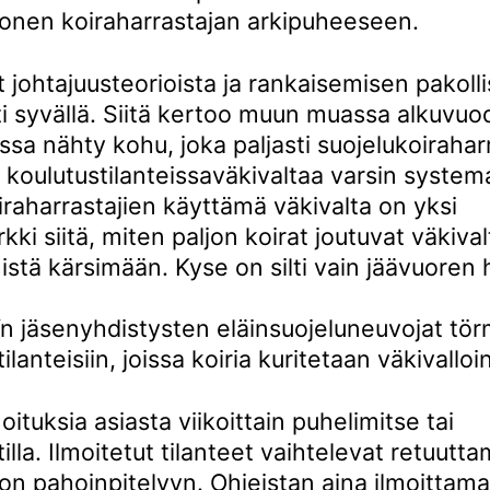
monen koiraharrastajan arkipuheeseen.
 johtajuusteorioista ja rankaisemisen pakoll
lti syvällä. Siitä kertoo muun muassa alkuvu
ssa nähty kohu, joka paljasti suojelukoirahar
koulutustilanteissaväkivaltaa varsin systema
iraharrastajien käyttämä väkivalta on yksi
kki siitä, miten paljon koirat joutuvat väkival
stä kärsimään. Kyse on silti vain jäävuoren 
 jäsenyhdistysten eläinsuojeluneuvojat tö
ilanteisiin, joissa koiria kuritetaan väkivalloin
oituksia asiasta viikoittain puhelimitse tai
lla. Ilmoitetut tilanteet vaihtelevat retuutta
on pahoinpitelyyn. Ohjeistan aina ilmoittam