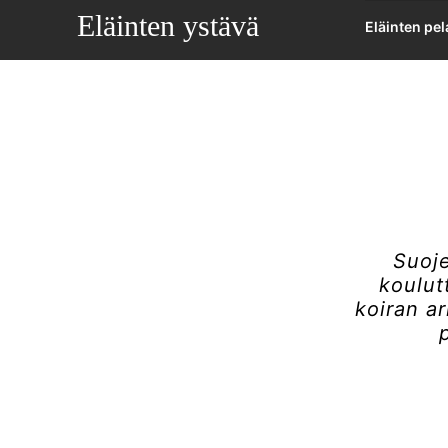
Eläinten ystävä
Eläinten pe
Suoje
koulut
koiran a