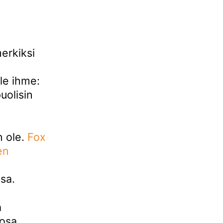
erkiksi
le ihme:
uolisin
n ole.
Fox 
n 
sa.
a
sosa