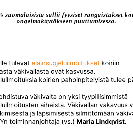
% suomalaisista sallii fyysiset rangaistukset ko
ongelmakäytökseen puuttumisessa.
le tulevat
eläinsuojeluilmoitukset
koiriin
asta väkivallasta ovat kasvussa.
luilmoituksia koirien pahoinpitelyistä tulee pä
kohdistuva väkivalta on yksi tyypillisimmistä
luilmoitusten aiheista. Väkivallan vakavuus 
kimisestä ja läpsimisestä silmittömään väkiv
Yn toiminnanjohtaja (vs.)
Maria Lindqvist
.