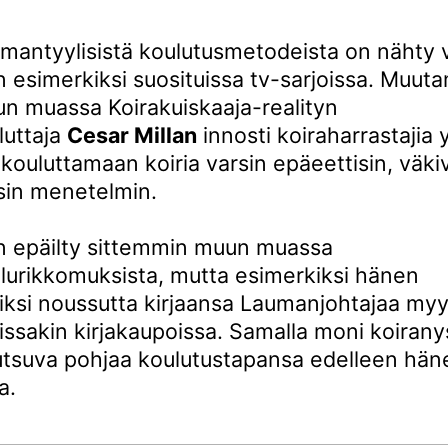
amantyylisistä koulutusmetodeista on nähty 
n esimerkiksi suosituissa tv-sarjoissa. Muut
un muassa Koirakuiskaaja-realityn
luttaja
Cesar Millan
innosti koiraharrastajia 
ouluttamaan koiria varsin epäeettisin, väkiva
isin menetelmin.
on epäilty sittemmin muun muassa
elurikkomuksista, mutta esimerkiksi hänen
riksi noussutta kirjaansa Laumanjohtajaa my
issakin kirjakaupoissa. Samalla moni koirany
utsuva pohjaa koulutustapansa edelleen hän
a.