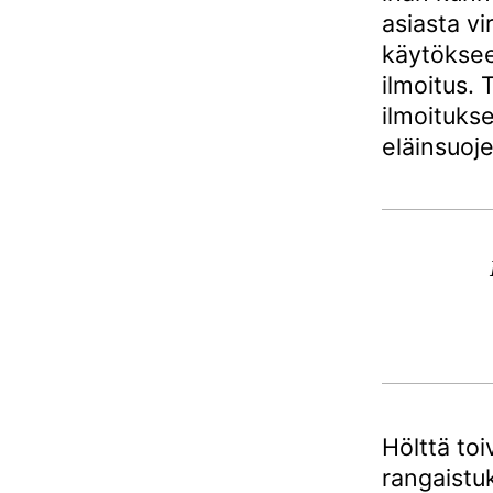
asiasta vi
käytökseen
ilmoitus.
ilmoituks
eläinsuoj
Hölttä toi
rangaistuk