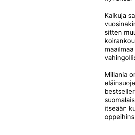
Kaikuja s
vuosinaki
sitten mu
koirankou
maailmaa k
vahingoll
Millania 
eläinsuoj
bestselle
suomalais
itseään k
oppeihins