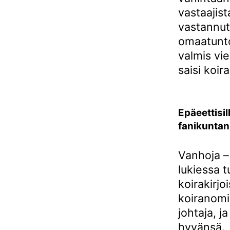
vastaajist
vastannut
omaatunto
valmis vi
saisi koi
Epäeettisil
fanikunta
Vanhoja –
lukiessa t
koirakirj
koiranomi
johtaja, j
hyvänsä.