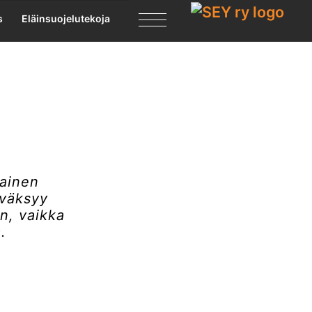
X
s
Eläinsuojelutekoja
tainen
yväksyy
n, vaikka
.