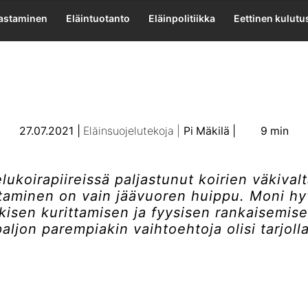
silloin tällöin
lastaminen
Eläintuotanto
Eläinpolitiikka
Eettinen kulutu
27.07.2021
Eläinsuojelutekoja
Pi Mäkilä
9 min
lukoirapiireissä paljastunut koirien väkival
taminen on vain jäävuoren huippu. Moni h
rkisen kurittamisen ja fyysisen rankaisemise
paljon parempiakin vaihtoehtoja olisi tarjolla