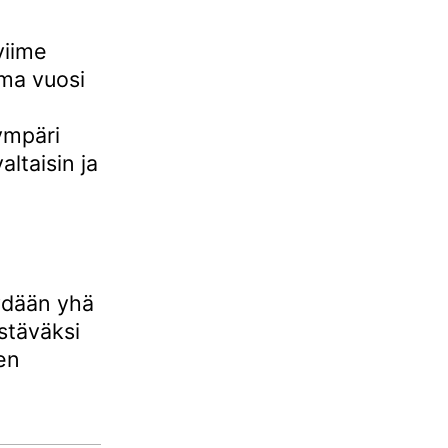
viime
ama vuosi
ympäri
ltaisin ja
ydään yhä
stäväksi
en