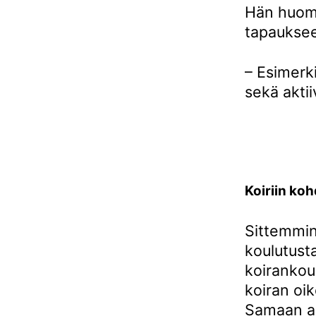
Hän huoma
tapaukseen
– Esimerki
sekä aktii
Koiriin ko
Sittemmin 
koulutust
koirankou
koiran oi
Samaan ai