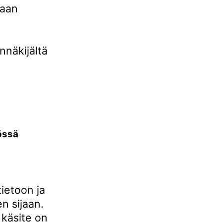
maan
nnäkijältä
össä
ietoon ja
n sijaan.
 käsite on