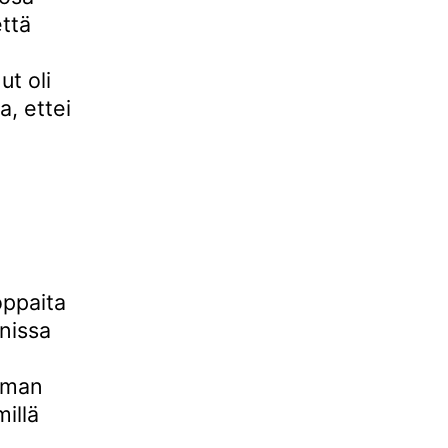
että
t oli
, ettei
oppaita
onissa
auman
millä