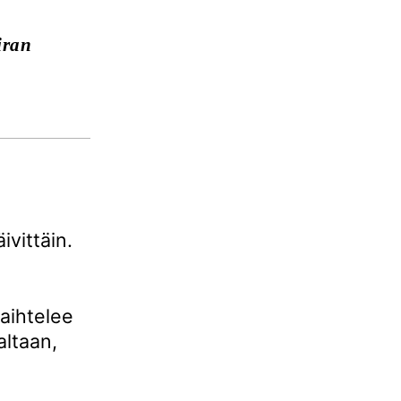
iran
ivittäin.
vaihtelee
altaan,