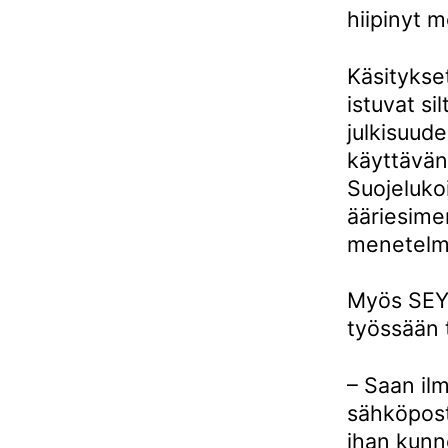
hiipinyt 
Käsitykset
istuvat si
julkisuude
käyttävän 
Suojeluko
ääriesimer
menetelmi
Myös SEYn
työssään t
– Saan ilm
sähköposti
ihan kunn