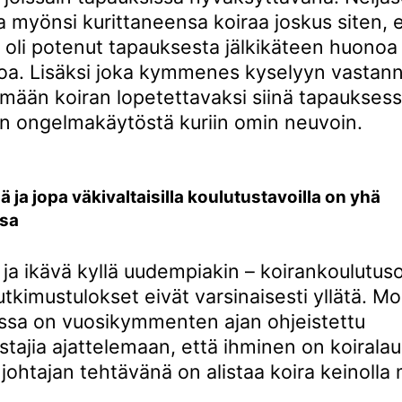
a myönsi kurittaneensa koiraa joskus siten, 
 oli potenut tapauksesta jälkikäteen huonoa
a. Lisäksi joka kymmenes kyselyyn vastannu
emään koiran lopetettavaksi siinä tapauksessa
ran ongelmakäytöstä kuriin omin neuvoin.
lä ja jopa väkivaltaisilla koulutustavoilla on yhä
nsa
 ja ikävä kyllä uudempiakin – koirankoulutus
utkimustulokset eivät varsinaisesti yllätä. M
oissa on vuosikymmenten ajan ohjeistettu
stajia ajattelemaan, että ihminen on koiral
a johtajan tehtävänä on alistaa koira keinolla 