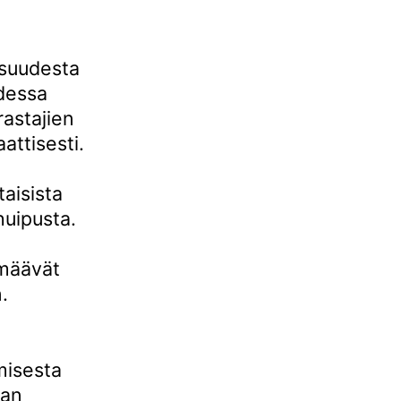
isuudesta
odessa
rastajien
attisesti.
taisista
huipusta.
rmäävät
.
misesta
aan