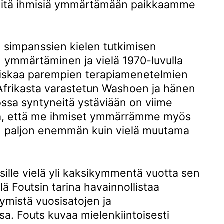
eitä ihmisiä ymmärtämään paikkaamme
 simpanssien kielen tutkimisen
n ymmärtäminen ja vielä 1970-luvulla
piiskaa parempien terapiamenetelmien
Afrikasta varastetun Washoen ja hänen
ossa syntyneitä ystäviään on viime
itä, että me ihmiset ymmärrämme myös
n paljon enemmän kuin vielä muutama
sille vielä yli kaksikymmentä vuotta sen
llä Foutsin tarina havainnollistaa
tymistä vuosisatojen ja
. Fouts kuvaa mielenkiintoisesti