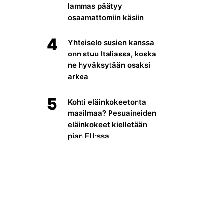
lammas päätyy
osaamattomiin käsiin
4
Yhteiselo susien kanssa
onnistuu Italiassa, koska
ne hyväksytään osaksi
arkea
5
Kohti eläinkokeetonta
maailmaa? Pesuaineiden
eläinkokeet kielletään
pian EU:ssa