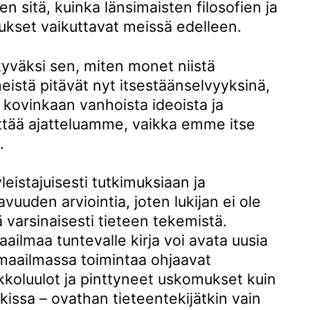
ien sitä, kuinka länsimaisten filosofien ja
ukset vaikuttavat meissä edelleen.
kyväksi sen, miten monet niistä
meistä pitävät nyt itsestäänselvyyksinä,
 kovinkaan vanhoista ideoista ja
ittää ajatteluamme, vaikka emme itse
.
leistajuisesti tutkimuksiaan ja
vuuden arviointia, joten lukijan ei ole
varsinaisesti tieteen tekemistä.
ailmaa tuntevalle kirja voi avata uusia
maailmassa toimintaa ohjaavat
kkoluulot ja pinttyneet uskomukset kuin
kissa – ovathan tieteentekijätkin vain