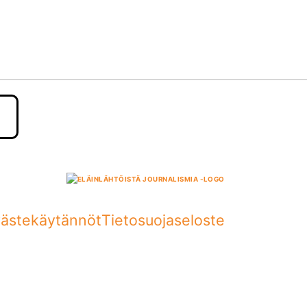
ästekäytännöt
Tietosuojaseloste