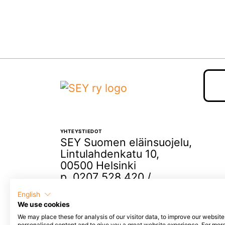
YHTEYSTIEDOT
SEY Suomen eläinsuojelu,
Lintulahdenkatu 10,
00500 Helsinki
p. 0207 528 420 /
elaintenystava@sey.fi
English
We use cookies
We may place these for analysis of our visitor data, to improve our websit
personalised content and to give you a great website experience. For mor