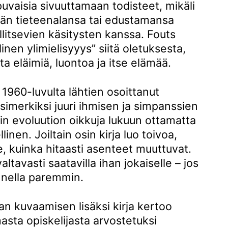
ipuvaisia sivuuttamaan todisteet, mikäli
idän tieteenalansa tai edustamansa
litsevien käsitysten kanssa. Fouts
linen ylimielisyyys” siitä oletuksesta,
lita eläimiä, luontoa ja itse elämää.
 1960-luvulta lähtien osoittanut
esimerkiksi juuri ihmisen ja simpanssien
ain evoluution oikkuja lukuun ottamatta
inen. Joiltain osin kirja luo toivoa,
, kuinka hitaasti asenteet muuttuvat.
ltavasti saatavilla ihan jokaiselle – jos
nella paremmin.
an kuvaamisen lisäksi kirja kertoo
asta opiskelijasta arvostetuksi