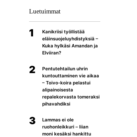
Luetuimmat
1
Kanikriisi työllistää
eläinsuojeluyhdistyksiä –
Kuka hylkäsi Amandan ja
Elviiran?
2
Pentutehtailun uhrin
kuntouttaminen vie aikaa
– Toivo-koira pelastui
alipainoisesta
repalekorvasta tomeraksi
pihavahdiksi
3
Lammas ei ole
ruohonleikkuri – liian
moni kesäksi hankittu