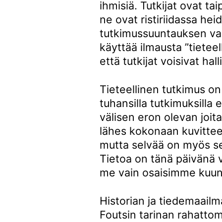
ihmisiä. Tutkijat ovat ta
ne ovat ristiriidassa he
tutkimussuuntauksen val
käyttää ilmausta ”tieteel
että tutkijat voisivat hal
Tieteellinen tutkimus on
tuhansilla tutkimuksilla 
välisen eron olevan joit
lähes kokonaan kuvitteell
mutta selvää on myös se
Tietoa on tänä päivänä va
me vain osaisimme kuun
Historian ja tiedemaailm
Foutsin tarinan rahattom