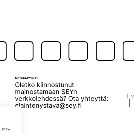
MEDIAMYYNTI
Oletko kiinnostunut
mainostamaan SEYn
Ev
verkkolehdessä? Ota yhteyttä:
elaintenystava@sey.fi
e, show
e