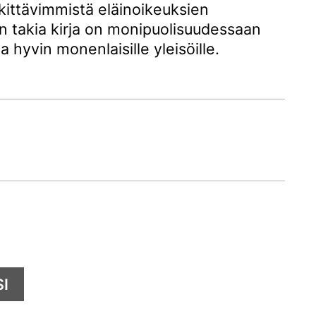
rkittävimmistä eläinoikeuksien
en takia kirja on monipuolisuudessaan
a hyvin monenlaisille yleisöille.
I