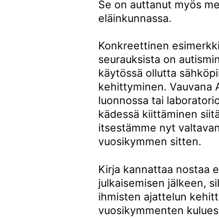
Se on auttanut myös m
eläinkunnassa.
Konkreettinen esimerkki
seurauksista on autismi
käytössä ollutta sähkö
kehittyminen. Vauvana 
luonnossa tai laboratori
kädessä kiittäminen si
itsestämme nyt valtava
vuosikymmen sitten.
Kirja kannattaa nostaa e
julkaisemisen jälkeen, si
ihmisten ajattelun kehit
vuosikymmenten kuluessa