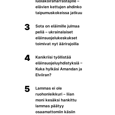
luolakoiraharrastajille –
elävien kettujen ahdinko
taipumuskokeissa jatkuu
3
Sota on eläimille julmaa
peliä – ukrainalaiset
eläinsuojelukeskukset
toimivat nyt äärirajoilla
4
Kanikriisi työllistää
eläinsuojeluyhdistyksiä –
Kuka hylkäsi Amandan ja
Elviiran?
5
Lammas ei ole
ruohonleikkuri – liian
moni kesäksi hankittu
lammas päätyy
osaamattomiin käsiin