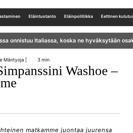
lastaminen
Eläintuotanto
Eläinpolitiikka
Eettinen kulutu
ssa onnistuu Italiassa, koska ne hyväksytään osa
e Mäntyoja
3 min
 Simpanssini Washoe –
mme
yhteinen matkamme juontaa juurensa