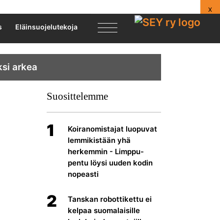
X
s
Eläinsuojelutekoja
ksi arkea
Suosittelemme
1
Koiranomistajat luopuvat
lemmikistään yhä
herkemmin - Limppu-
pentu löysi uuden kodin
nopeasti
2
Tanskan robottikettu ei
kelpaa suomalaisille