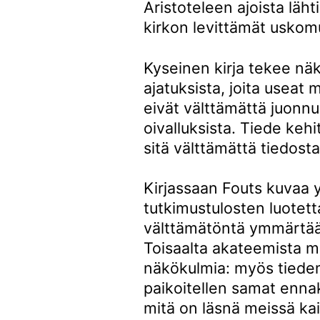
Aristoteleen ajoista läht
kirkon levittämät uskom
Kyseinen kirja tekee nä
ajatuksista, joita useat 
eivät välttämättä juonnu
oivalluksista. Tiede keh
sitä välttämättä tiedosta
Kirjassaan Fouts kuvaa y
tutkimustulosten luotetta
välttämätöntä ymmärtää 
Toisaalta akateemista ma
näkökulmia: myös tiede
paikoitellen samat enna
mitä on läsnä meissä kai