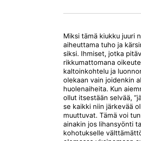
Miksi tämä kiukku juuri n
aiheuttama tuho ja kärsi
siksi. Ihmiset, jotka pit
rikkumattomana oikeute
kaltoinkohtelu ja luonn
olekaan vain joidenkin a
huolenaiheita. Kun aiem
ollut itsestään selvää, ”
se kaikki niin järkevää o
muuttuvat. Tämä voi tun
ainakin jos lihansyönti
kohotukselle välttämättö