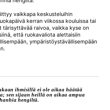
nhia hengiltä.
iittyy vaikkapa keskusteluihin
uokapäivä kerran viikossa kouluissa tai
 tärisyttävää raivoa, vaikka kyse on
inä, että ruokavaliota alettaisiin
llisempään, ympäristöystävällisempään
n.
ukaan ihmisillä ei ole aikaa häätää
ta; sen sijaan heillä on aikaa ampua
hanhia hengiltä.