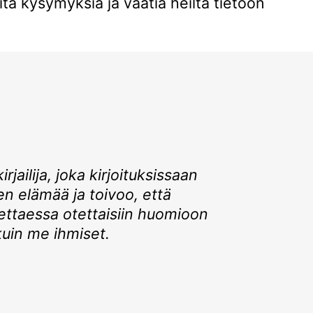
ita kysymyksiä ja vaatia heiltä tietoon
rjailija, joka kirjoituksissaan
en elämää ja toivoo, että
ttaessa otettaisiin huomioon
kuin me ihmiset.