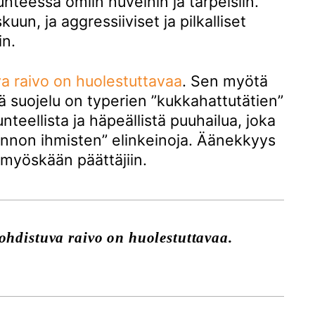
teessa omiin huveihin ja tarpeisiin.
uun, ja aggressiiviset ja pilkalliset
in.
va raivo on huolestuttavaa
. Sen myötä
tä suojelu on typerien ”kukkahattutätien”
tunteellista ja häpeällistä puuhailua, joka
unnon ihmisten” elinkeinoja. Äänekkyys
a myöskään päättäjiin.
ohdistuva raivo on huolestuttavaa.