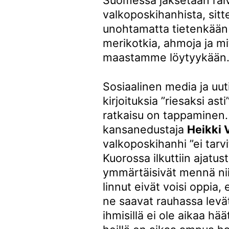
Suomessa jaksetaan raiv
valkoposkihanhista, sitten
unohtamatta tietenkään 
merikotkia, ahmoja ja m
maastamme löytyykään
Sosiaalinen media ja uu
kirjoituksia ”riesaksi ast
ratkaisu on tappaminen
kansanedustaja
Heikki 
valkoposkihanhi ”ei tarv
Kuorossa ilkuttiin ajatus
ymmärtäisivät mennä niitä
linnut eivät voisi oppia, 
ne saavat rauhassa levät
ihmisillä ei ole aikaa hää