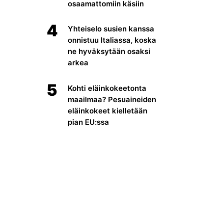
osaamattomiin käsiin
4
Yhteiselo susien kanssa
onnistuu Italiassa, koska
ne hyväksytään osaksi
arkea
5
Kohti eläinkokeetonta
maailmaa? Pesuaineiden
eläinkokeet kielletään
pian EU:ssa