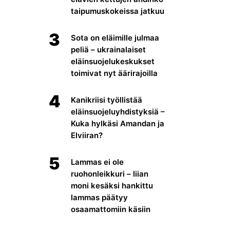
taipumuskokeissa jatkuu
3
Sota on eläimille julmaa
peliä – ukrainalaiset
eläinsuojelukeskukset
toimivat nyt äärirajoilla
4
Kanikriisi työllistää
eläinsuojeluyhdistyksiä –
Kuka hylkäsi Amandan ja
Elviiran?
5
Lammas ei ole
ruohonleikkuri – liian
moni kesäksi hankittu
lammas päätyy
osaamattomiin käsiin