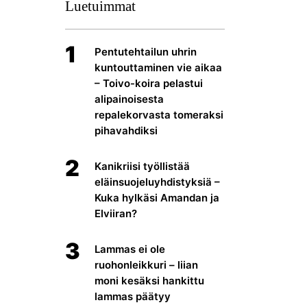
Luetuimmat
1
Pentutehtailun uhrin
kuntouttaminen vie aikaa
– Toivo-koira pelastui
alipainoisesta
repalekorvasta tomeraksi
pihavahdiksi
2
Kanikriisi työllistää
eläinsuojeluyhdistyksiä –
Kuka hylkäsi Amandan ja
Elviiran?
3
Lammas ei ole
ruohonleikkuri – liian
moni kesäksi hankittu
lammas päätyy