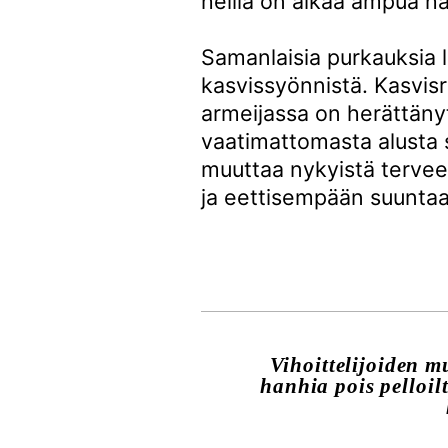
heillä on aikaa ampua ha
Samanlaisia purkauksia l
kasvissyönnistä. Kasvisr
armeijassa on herättänyt
vaatimattomasta alusta si
muuttaa nykyistä tervee
ja eettisempään suuntaa
Vihoittelijoiden m
hanhia pois pelloil