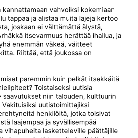
ita kannattamaan vahvoiksi kokemiaan
alu tappaa ja alistaa muita lajeja kertoo
ta, joskaan ei välttämättä älystä,
Ärhäkkä itsevarmuus herättää ihailua, ja
yhä enemmän väkeä, väitteet
tta. Riittää, että joukossa on
 ihmiset paremmin kuin pelkät itsekkäitä
ielipiteet? Toistaiseksi uutisia
 saavutukset niin talouden, kulttuurin
 Vakituisiksi uutistoimittajiksi
erehtyneitä henkilöitä, jotka toisivat
yistä laajempaa ja syvällisempää
a vihapuheita lasketteleville päättäjille