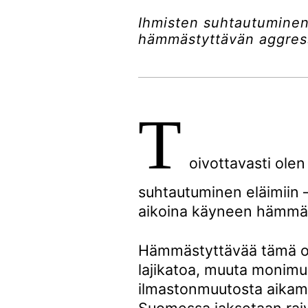
Ihmisten suhtautuminen
hämmästyttävän aggressii
T
oivottavasti ole
suhtautuminen eläimiin – 
aikoina käyneen hämmäs
Hämmästyttävää tämä on 
lajikatoa, muuta monim
ilmastonmuutosta aikam