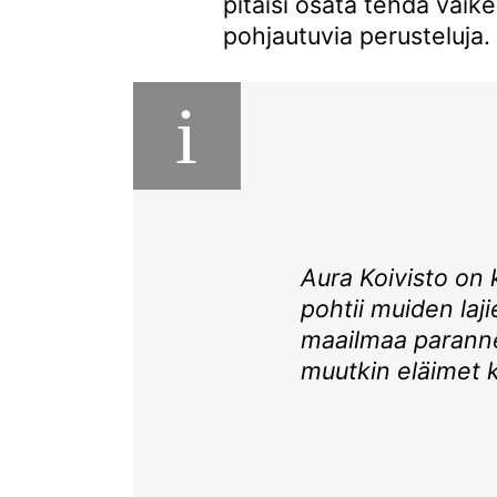
pitäisi osata tehdä vaike
pohjautuvia perusteluja.
i
Aura Koivisto on ki
pohtii muiden laji
maailmaa paranne
muutkin eläimet 