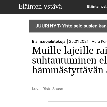
Eläinten ystävä
Eläinten pe
JUURI NYT:
Yhteiselo susien kan
Eläinsuojelutekoja
25.01.2021
Aura Koi
Muille lajeille r
suhtautuminen el
hämmästyttävän a
Kuva: Risto Sauso