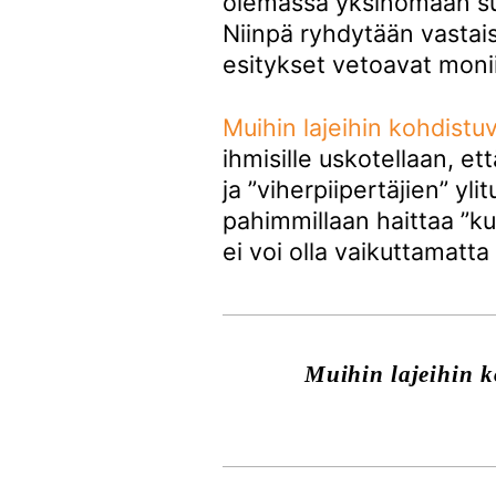
olemassa yksinomaan suh
Niinpä ryhdytään vastaisk
esitykset vetoavat moni
Muihin lajeihin kohdistu
ihmisille uskotellaan, et
ja ”viherpiipertäjien” yli
pahimmillaan haittaa ”k
ei voi olla vaikuttamatt
Muihin lajeihin k