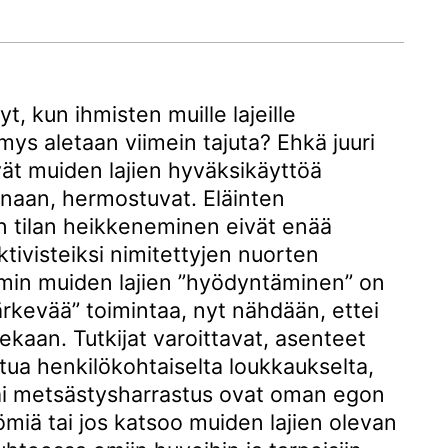
yt, kun ihmisten muille lajeille
mys aletaan viimein tajuta? Ehkä juuri
ävät muiden lajien hyväksikäyttöä
naan, hermostuvat. Eläinten
on tilan heikkeneminen eivät enää
ktivisteiksi nimitettyjen nuorten
min muiden lajien ”hyödyntäminen” on
järkevää” toimintaa, nyt nähdään, ettei
lekaan. Tutkijat varoittavat, asenteet
tua henkilökohtaiselta loukkaukselta,
 tai metsästysharrastus ovat oman egon
miä tai jos katsoo muiden lajien olevan