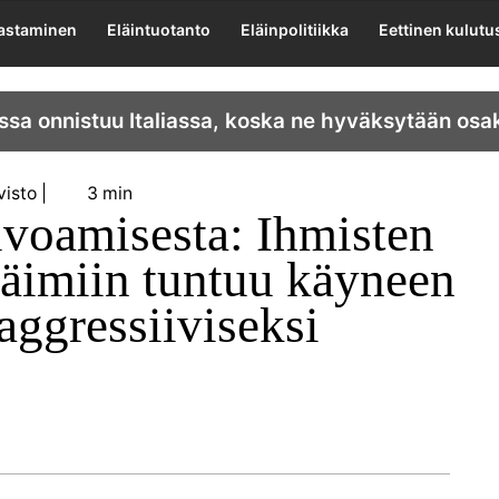
lastaminen
Eläintuotanto
Eläinpolitiikka
Eettinen kulutu
ssa onnistuu Italiassa, koska ne hyväksytään osa
visto
3 min
aivoamisesta: Ihmisten
äimiin tuntuu käyneen
ggressiiviseksi