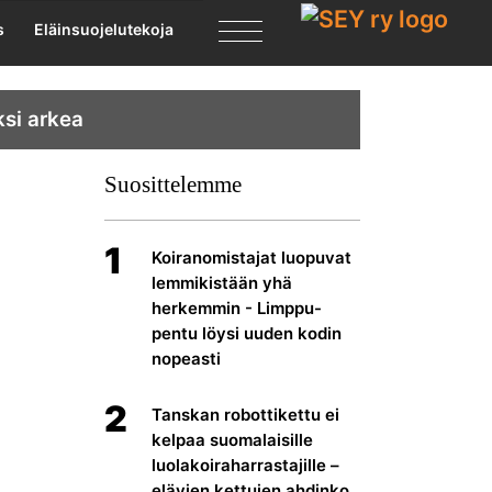
X
s
Eläinsuojelutekoja
ksi arkea
Suosittelemme
1
Koiranomistajat luopuvat
lemmikistään yhä
herkemmin - Limppu-
pentu löysi uuden kodin
nopeasti
2
Tanskan robottikettu ei
kelpaa suomalaisille
luolakoiraharrastajille –
elävien kettujen ahdinko