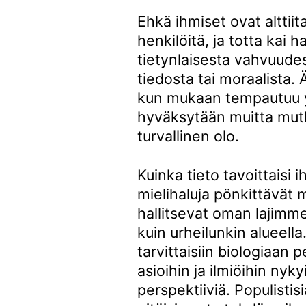
Ehkä ihmiset ovat altti
henkilöitä, ja totta kai h
tietynlaisesta vahvuudes
tiedosta tai moraalista. 
kun mukaan tempautuu 
hyväksytään muitta mutki
turvallinen olo.
Kuinka tieto tavoittaisi
mielihaluja pönkittävät m
hallitsevat oman lajimme
kuin urheilunkin alueella.
tarvittaisiin biologiaan p
asioihin ja ilmiöihin nyk
perspektiiviä. Populistisi