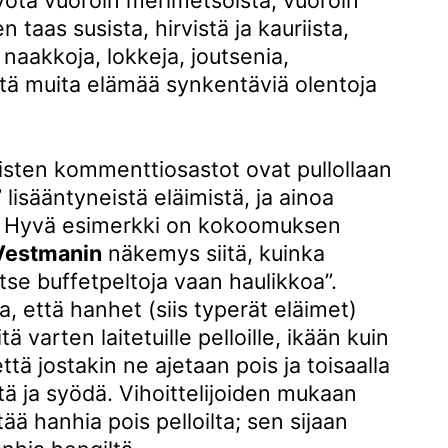
ota vuoroin merimetsoista, vuoroin
 taas susista, hirvistä ja kauriista,
naakkoja, lokkeja, joutsenia,
itä muita elämää synkentäviä olentoja
.
tisten kommenttiosastot ovat pullollaan
i” lisääntyneistä eläimistä, ja ainoa
. Hyvä esimerkki on kokoomuksen
Vestmanin
näkemys siitä, kuinka
itse buffetpeltoja vaan haulikkoa”.
ta, että hanhet (siis typerät eläimet)
 varten laitetuille pelloille, ikään kuin
että jostakin ne ajetaan pois ja toisaalla
ä ja syödä. Vihoittelijoiden mukaan
tää hanhia pois pelloilta; sen sijaan