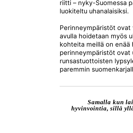
riitti – nyky-Suomessa p
luokiteltu uhanalaisiksi.
Perinneympäristöt ovat v
avulla hoidetaan myös uha
kohteita meillä on enää
perinneympäristöt ovat u
runsastuottoisten lypsy
paremmin suomenkarjalle, 
Samalla kun lai
hyvinvointia, sillä y