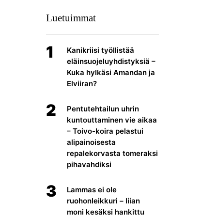
Luetuimmat
1
Kanikriisi työllistää
eläinsuojeluyhdistyksiä –
Kuka hylkäsi Amandan ja
Elviiran?
2
Pentutehtailun uhrin
kuntouttaminen vie aikaa
– Toivo-koira pelastui
alipainoisesta
repalekorvasta tomeraksi
pihavahdiksi
3
Lammas ei ole
ruohonleikkuri – liian
moni kesäksi hankittu