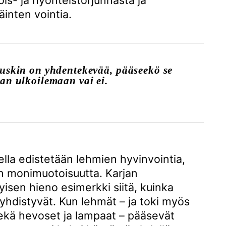
lois- ja hyönteistorjunnasta ja
inten vointia.
uskin on yhdentekevää, pääseekö se
an ulkoilemaan vai ei.
lla edistetään lehmien hyvinvointia,
on monimuotoisuutta. Karjan
yisen hieno esimerkki siitä, kuinka
 yhdistyvät. Kun lehmät – ja toki myös
sekä hevoset ja lampaat – pääsevät