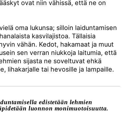
ääskyt ovat niin vähissä, että ne on
ielä oma lukunsa; silloin laiduntamisen
nalaista kasvilajistoa. Tällaisia
 hyvin vähän. Kedot, hakamaat ja muut
sein sen verran niukkoja laitumia, että
lehmien sijasta ne soveltuvat ehkä
lihakarjalle tai hevosille ja lampaille.
duntamisella edistetään lehmien
lläpidetään luonnon monimuotoisuutta.