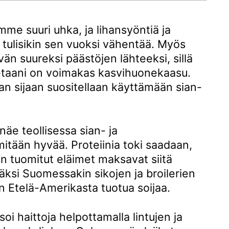
me suuri uhka, ja lihansyöntiä ja
 tulisikin sen vuoksi vähentää. Myös
vän suureksi päästöjen lähteeksi, sillä
taani on voimakas kasvihuonekaasu.
n sijaan suositellaan käyttämään sian-
näe teollisessa sian- ja
itään hyvää. Proteiinia toki saadaan,
hin tuomitut eläimet maksavat siitä
äksi Suomessakin sikojen ja broilerien
 Etelä-Amerikasta tuotua soijaa.
 haittoja helpottamalla lintujen ja