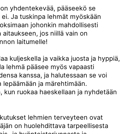
 on yhdentekevää, pääseekö se
 ei. Ja tuskinpa lehmät myöskään
isoksimaan johonkin mahdollisesti
 aitaukseen, jos niillä vain on
nnon laitumelle!
laa kuljeskella ja vaikka juosta ja hyppiä,
ella lehmä pääsee myös vapaasti
ensa kanssa, ja halutessaan se voi
 lepäämään ja märehtimään.
a, kun ruokaa haeskellaan ja nyhdetään
ikutukset lehmien terveyteen ovat
itäjän on huolehdittava tarpeellisesta