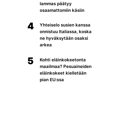
lammas päätyy
osaamattomiin käsiin
4
Yhteiselo susien kanssa
onnistuu Italiassa, koska
ne hyväksytään osaksi
arkea
5
Kohti eläinkokeetonta
maailmaa? Pesuaineiden
eläinkokeet kielletään
pian EU:ssa