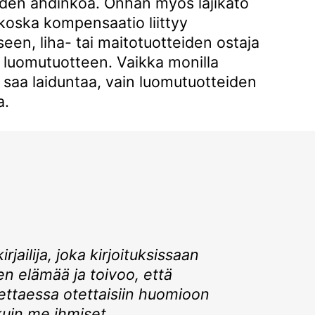
den ahdinkoa. Onhan myös lajikato
koska kompensaatio liittyy
en, liha- tai maitotuotteiden ostaja
n luomutuotteen. Vaikka monilla
arja saa laiduntaa, vain luomutuotteiden
a.
rjailija, joka kirjoituksissaan
en elämää ja toivoo, että
ttaessa otettaisiin huomioon
kuin me ihmiset.