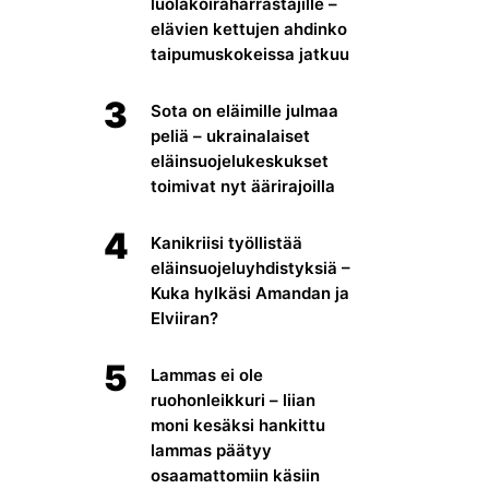
luolakoiraharrastajille –
elävien kettujen ahdinko
taipumuskokeissa jatkuu
3
Sota on eläimille julmaa
peliä – ukrainalaiset
eläinsuojelukeskukset
toimivat nyt äärirajoilla
4
Kanikriisi työllistää
eläinsuojeluyhdistyksiä –
Kuka hylkäsi Amandan ja
Elviiran?
5
Lammas ei ole
ruohonleikkuri – liian
moni kesäksi hankittu
lammas päätyy
osaamattomiin käsiin