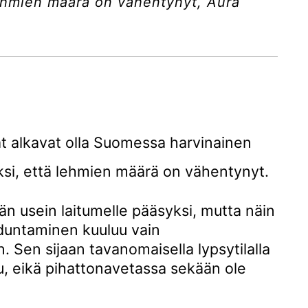
lehmien määrä on vähentynyt, Aura
t alkavat olla Suomessa harvinainen
iksi, että lehmien määrä on vähentynyt.
än usein laitumelle pääsyksi, mutta näin
iduntaminen kuuluu vain
 Sen sijaan tavanomaisella lypsytilalla
ilu, eikä pihattonavetassa sekään ole