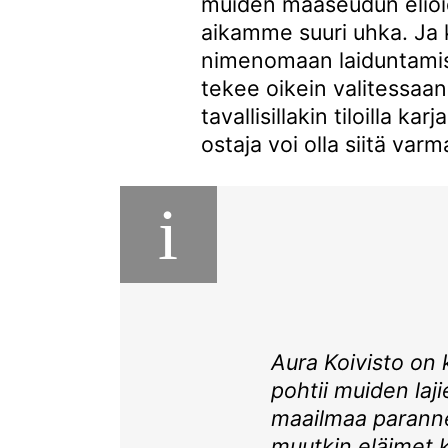
muiden maaseudun eliöi
aikamme suuri uhka. Ja 
nimenomaan laiduntamise
tekee oikein valitessaa
tavallisillakin tiloilla k
ostaja voi olla siitä varm
i
Aura Koivisto on ki
pohtii muiden laji
maailmaa paranne
muutkin eläimet 