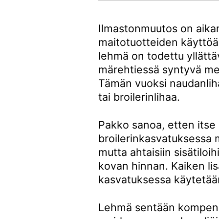
Ilmastonmuutos on aikam
maitotuotteiden käyttöä
lehmä on todettu yllättä
märehtiessä syntyvä me
Tämän vuoksi naudanliha
tai broilerinlihaa.
Pakko sanoa, etten itse 
broilerinkasvatuksessa m
mutta ahtaisiin sisätiloi
kovan hinnan. Kaiken lis
kasvatuksessa käytetään
Lehmä sentään kompensoi