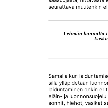
sääsuojasta, riittävästä 
seurattava muutenkin elä
Lehmän kannalta t
koska
Samalla kun laiduntamise
sillä ylläpidetään luonn
laiduntaminen onkin erit
eläin- ja luonnonsuojelu
sonnit, hiehot, vasikat 