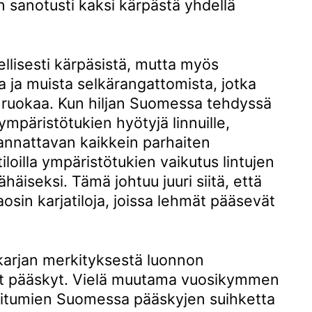
n sanotusti kaksi kärpästä yhdellä
llisesti kärpäsistä, mutta myös
sta ja muista selkärangattomista, jotka
n ruokaa. Kun hiljan Suomessa tehdyssä
ympäristötukien hyötyjä linnuille,
annattavan kaikkein parhaiten
 tiloilla ympäristötukien vaikutus lintujen
häiseksi. Tämä johtuu juuri siitä, että
aosin karjatiloja, joissa lehmät pääsevät
 karjan merkityksestä luonnon
t pääskyt. Vielä muutama vuosikymmen
aitumien Suomessa pääskyjen suihketta