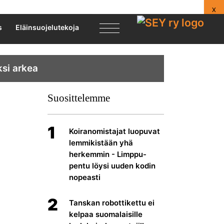
X
s
Eläinsuojelutekoja
ksi arkea
Suosittelemme
1
Koiranomistajat luopuvat
lemmikistään yhä
herkemmin - Limppu-
pentu löysi uuden kodin
nopeasti
2
Tanskan robottikettu ei
kelpaa suomalaisille