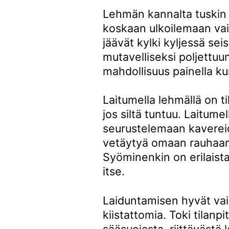
Lehmän kannalta tuskin
koskaan ulkoilemaan vai
jäävät kylki kyljessä se
mutavelliseksi poljettuun
mahdollisuus painella ku
Laitumella lehmällä on ti
jos siltä tuntuu. Laitum
seurustelemaan kavereid
vetäytyä omaan rauhaan
Syöminenkin on erilaist
itse.
Laiduntamisen hyvät va
kiistattomia. Toki tilanp