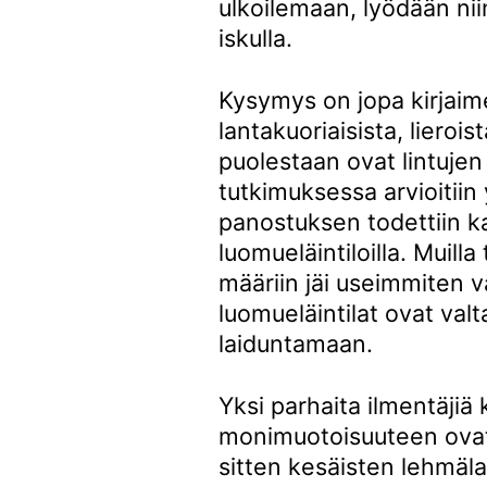
ulkoilemaan, lyödään nii
iskulla.
Kysymys on jopa kirjaime
lantakuoriaisista, lieroi
puolestaan ovat lintuje
tutkimuksessa arvioitiin 
panostuksen todettiin k
luomueläintiloilla. Muilla
määriin jäi useimmiten vä
luomueläintilat ovat valt
laiduntamaan.
Yksi parhaita ilmentäjiä
monimuotoisuuteen ova
sitten kesäisten lehmäl