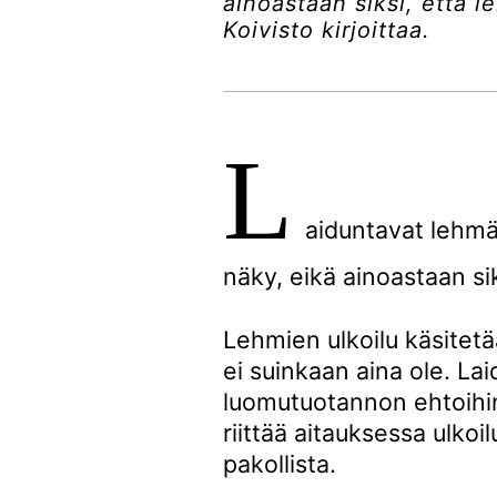
ainoastaan siksi, että 
Koivisto kirjoittaa.
L
aiduntavat lehmä
näky, eikä ainoastaan s
Lehmien ulkoilu käsitetä
ei suinkaan aina ole. La
luomutuotannon ehtoihin.
riittää aitauksessa ulko
pakollista.