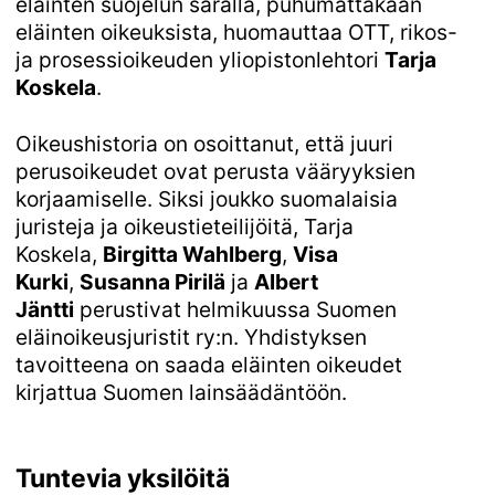
eläinten suojelun saralla, puhumattakaan
eläinten oikeuksista, huomauttaa OTT, rikos-
ja prosessioikeuden yliopistonlehtori
Tarja
Koskela
.
Oikeushistoria on osoittanut, että juuri
perusoikeudet ovat perusta vääryyksien
korjaamiselle. Siksi joukko suomalaisia
juristeja ja oikeustieteilijöitä, Tarja
Koskela,
Birgitta Wahlberg
,
Visa
Kurki
,
Susanna Pirilä
ja
Albert
Jäntti
perustivat helmikuussa Suomen
eläinoikeusjuristit ry:n. Yhdistyksen
tavoitteena on saada eläinten oikeudet
kirjattua Suomen lainsäädäntöön.
Tuntevia yksilöitä