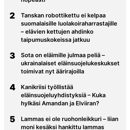
2
Tanskan robottikettu ei kelpaa
suomalaisille luolakoiraharrastajille
– elävien kettujen ahdinko
taipumuskokeissa jatkuu
3
Sota on eläimille julmaa peliä –
ukrainalaiset eläinsuojelukeskukset
toimivat nyt äärirajoilla
4
Kanikriisi työllistää
eläinsuojeluyhdistyksiä – Kuka
hylkäsi Amandan ja Elviiran?
5
Lammas ei ole ruohonleikkuri – liian
moni kesäksi hankittu lammas