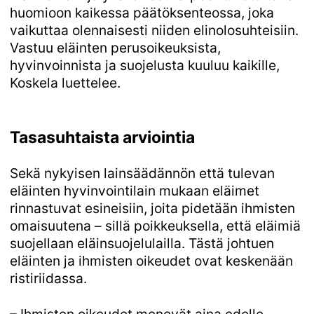
huomioon kaikessa päätöksenteossa, joka
vaikuttaa olennaisesti niiden elinolosuhteisiin.
Vastuu eläinten perusoikeuksista,
hyvinvoinnista ja suojelusta kuuluu kaikille,
Koskela luettelee.
Tasasuhtaista arviointia
Sekä nykyisen lainsäädännön että tulevan
eläinten hyvinvointilain mukaan eläimet
rinnastuvat esineisiin, joita pidetään ihmisten
omaisuutena – sillä poikkeuksella, että eläimiä
suojellaan eläinsuojelulailla. Tästä johtuen
eläinten ja ihmisten oikeudet ovat keskenään
ristiriidassa.
– Ihmisten oikeudet menevät aina edelle,