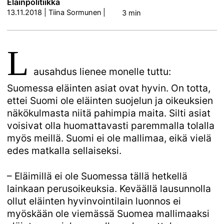
Eläinpolitiikka
13.11.2018
|
Tiina Sormunen
|
3 min
L
ausahdus lienee monelle tuttu:
Suomessa eläinten asiat ovat hyvin. On totta,
ettei Suomi ole eläinten suojelun ja oikeuksien
näkökulmasta niitä pahimpia maita. Silti asiat
voisivat olla huomattavasti paremmalla tolalla
myös meillä. Suomi ei ole mallimaa, eikä vielä
edes matkalla sellaiseksi.
– Eläimillä ei ole Suomessa tällä hetkellä
lainkaan perusoikeuksia. Keväällä lausunnolla
ollut eläinten hyvinvointilain luonnos ei
myöskään ole viemässä Suomea mallimaaksi