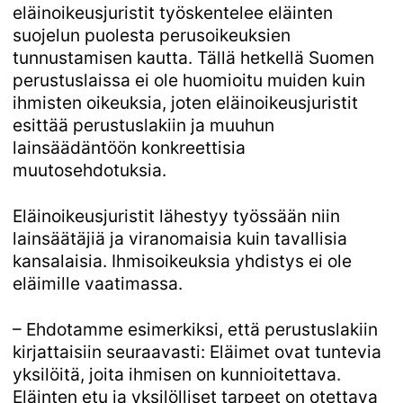
eläinoikeusjuristit työskentelee eläinten
suojelun puolesta perusoikeuksien
tunnustamisen kautta. Tällä hetkellä Suomen
perustuslaissa ei ole huomioitu muiden kuin
ihmisten oikeuksia, joten eläinoikeusjuristit
esittää perustuslakiin ja muuhun
lainsäädäntöön konkreettisia
muutosehdotuksia.
Eläinoikeusjuristit lähestyy työssään niin
lainsäätäjiä ja viranomaisia kuin tavallisia
kansalaisia. Ihmisoikeuksia yhdistys ei ole
eläimille vaatimassa.
– Ehdotamme esimerkiksi, että perustuslakiin
kirjattaisiin seuraavasti: Eläimet ovat tuntevia
yksilöitä, joita ihmisen on kunnioitettava.
Eläinten etu ja yksilölliset tarpeet on otettava