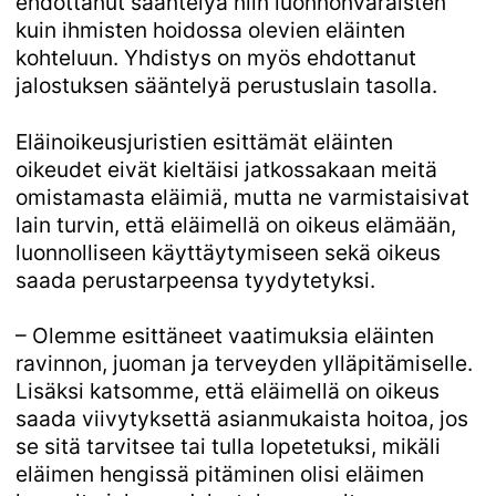
ehdottanut sääntelyä niin luonnonvaraisten
kuin ihmisten hoidossa olevien eläinten
kohteluun. Yhdistys on myös ehdottanut
jalostuksen sääntelyä perustuslain tasolla.
Eläinoikeusjuristien esittämät eläinten
oikeudet eivät kieltäisi jatkossakaan meitä
omistamasta eläimiä, mutta ne varmistaisivat
lain turvin, että eläimellä on oikeus elämään,
luonnolliseen käyttäytymiseen sekä oikeus
saada perustarpeensa tyydytetyksi.
– Olemme esittäneet vaatimuksia eläinten
ravinnon, juoman ja terveyden ylläpitämiselle.
Lisäksi katsomme, että eläimellä on oikeus
saada viivytyksettä asianmukaista hoitoa, jos
se sitä tarvitsee tai tulla lopetetuksi, mikäli
eläimen hengissä pitäminen olisi eläimen