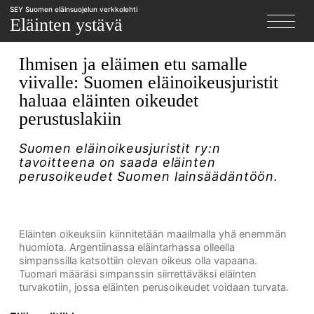
SEY Suomen eläinsuojelun verkkolehti
X
Eläinten ystävä
Ihmisen ja eläimen etu samalle
viivalle: Suomen eläinoikeusjuristit
haluaa eläinten oikeudet
perustuslakiin
Suomen eläinoikeusjuristit ry:n
tavoitteena on saada eläinten
perusoikeudet Suomen lainsäädäntöön.
Eläinten oikeuksiin kiinnitetään maailmalla yhä enemmän
huomiota. Argentiinassa eläintarhassa olleella
simpanssilla katsottiin olevan oikeus olla vapaana.
Tuomari määräsi simpanssin siirrettäväksi eläinten
turvakotiin, jossa eläinten perusoikeudet voidaan turvata.