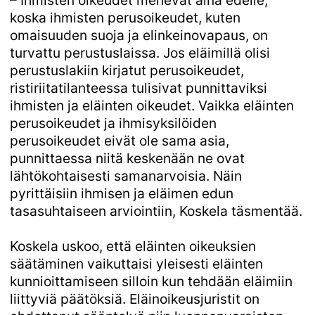
koska ihmisten perusoikeudet, kuten
omaisuuden suoja ja elinkeinovapaus, on
turvattu perustuslaissa. Jos eläimillä olisi
perustuslakiin kirjatut perusoikeudet,
ristiriitatilanteessa tulisivat punnittaviksi
ihmisten ja eläinten oikeudet. Vaikka eläinten
perusoikeudet ja ihmisyksilöiden
perusoikeudet eivät ole sama asia,
punnittaessa niitä keskenään ne ovat
lähtökohtaisesti samanarvoisia. Näin
pyrittäisiin ihmisen ja eläimen edun
tasasuhtaiseen arviointiin, Koskela täsmentää.
Koskela uskoo, että eläinten oikeuksien
säätäminen vaikuttaisi yleisesti eläinten
kunnioittamiseen silloin kun tehdään eläimiin
liittyviä päätöksiä. Eläinoikeusjuristit on