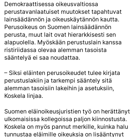
Demokraattisessa oikeusvaltiossa
perustavanlaatuiset muutokset tapahtuvat
lainsäädännön ja oikeuskäytännön kautta.
Perusoikeus on Suomen lainsäädännön
perusta, muut lait ovat hierarkkisesti sen
alapuolella. Myöskään perustuslain kanssa
ristiriidassa olevaa alemman tasoista
sääntelyä ei saa noudattaa.
– Siksi eläinten perusoikeudet tulee kirjata
perustuslakiin ja tarkempi sääntely sitä
alemman tasoisiin lakeihin ja asetuksiin,
Koskela linjaa.
Suomen eläinoikeusjuristien työ on herättänyt
ulkomaisissa kollegoissa paljon kiinnostusta.
Koskela on myös pannut merkille, kuinka halu
tunnustaa eläimille oikeuksia on lisääntynyt