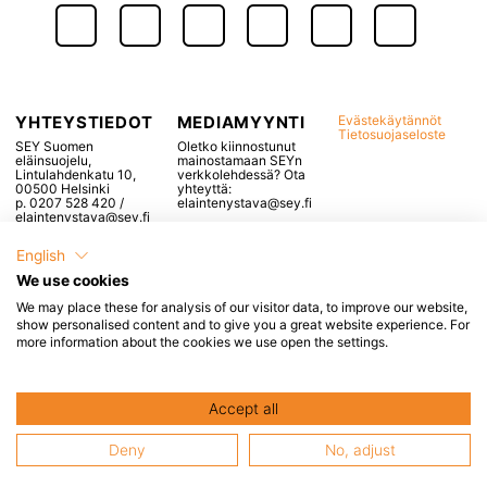
YHTEYSTIEDOT
MEDIAMYYNTI
Evästekäytännöt
Tietosuojaseloste
SEY Suomen
Oletko kiinnostunut
eläinsuojelu,
mainostamaan SEYn
Lintulahdenkatu 10,
verkkolehdessä? Ota
00500 Helsinki
yhteyttä:
p. 0207 528 420 /
elaintenystava@sey.fi
elaintenystava@sey.fi
English
We use cookies
We may place these for analysis of our visitor data, to improve our website,
Popup otsikko, voidaan
show personalised content and to give you a great website experience. For
more information about the cookies we use open the settings.
jättää tyhjäksi
Tähän tulee popupin sisältö, esimerkiksi
Accept all
linkkejä
yms.
Deny
No, adjust