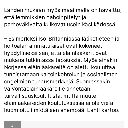
Lahden mukaan myös maailmalla on havaittu,
että lemmikkien pahoinpitelyt ja
perheväkivalta kulkevat usein käsi kädessä.
– Esimerkiksi Iso-Britanniassa lääketieteen ja
hoitoalan ammattilaiset ovat kokeneet
hyödylliseksi sen, että eläinlääkärit ovat
mukana tutkimassa tapauksia. Myös ainakin
Norjassa eläinlääkäreitä on alettu kouluttaa
tunnistamaan kaltoinkohtelun ja sosiaalisten
ongelmien tunnusmerkkejä. Suomessakin
valvontaeläinlääkäreille annetaan
turvallisuuskoulutusta, mutta muuten
eläinlääkäreiden koulutuksessa ei ole vielä
huomioitu ilmiötä sen enempää, Lahti kertoo.