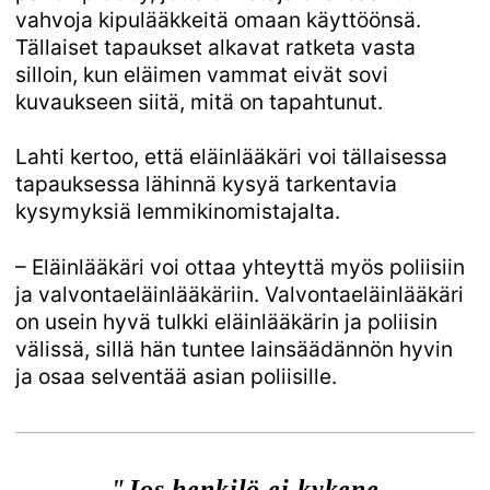
vahvoja kipulääkkeitä omaan käyttöönsä.
Tällaiset tapaukset alkavat ratketa vasta
silloin, kun eläimen vammat eivät sovi
kuvaukseen siitä, mitä on tapahtunut.
Lahti kertoo, että eläinlääkäri voi tällaisessa
tapauksessa lähinnä kysyä tarkentavia
kysymyksiä lemmikinomistajalta.
– Eläinlääkäri voi ottaa yhteyttä myös poliisiin
ja valvontaeläinlääkäriin. Valvontaeläinlääkäri
on usein hyvä tulkki eläinlääkärin ja poliisin
välissä, sillä hän tuntee lainsäädännön hyvin
ja osaa selventää asian poliisille.
"Jos henkilö ei kykene