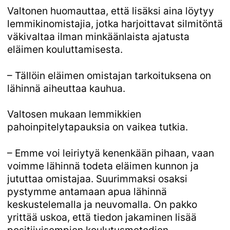
Valtonen huomauttaa, että lisäksi aina löytyy
lemmikinomistajia, jotka harjoittavat silmitöntä
väkivaltaa ilman minkäänlaista ajatusta
eläimen kouluttamisesta.
– Tällöin eläimen omistajan tarkoituksena on
lähinnä aiheuttaa kauhua.
Valtosen mukaan lemmikkien
pahoinpitelytapauksia on vaikea tutkia.
– Emme voi leiriytyä kenenkään pihaan, vaan
voimme lähinnä todeta eläimen kunnon ja
jututtaa omistajaa. Suurimmaksi osaksi
pystymme antamaan apua lähinnä
keskustelemalla ja neuvomalla. On pakko
yrittää uskoa, että tiedon jakaminen lisää
positiivisempien koulutusmetodien