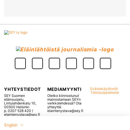
YHTEYSTIEDOT
MEDIAMYYNTI
Evästekäytännöt
Tietosuojaseloste
SEY Suomen
Oletko kiinnostunut
eläinsuojelu,
mainostamaan SEYn
Lintulahdenkatu 10,
verkkolehdessä? Ota
00500 Helsinki
yhteyttä:
p. 0207 528 420 /
elaintenystava@sey.fi
elaintenystava@sey.fi
English