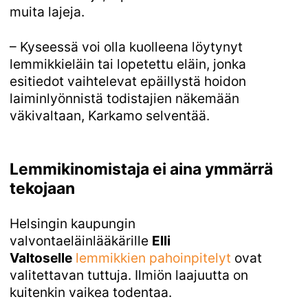
muita lajeja.
– Kyseessä voi olla kuolleena löytynyt
lemmikkieläin tai lopetettu eläin, jonka
esitiedot vaihtelevat epäillystä hoidon
laiminlyönnistä todistajien näkemään
väkivaltaan, Karkamo selventää.
Lemmikinomistaja ei aina ymmärrä
tekojaan
Helsingin kaupungin
valvontaeläinlääkärille
Elli
Valtoselle
lemmikkien pahoinpitelyt
ovat
valitettavan tuttuja. Ilmiön laajuutta on
kuitenkin vaikea todentaa.