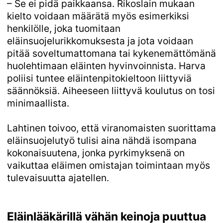
– Se ei pidä paikkaansa. Rikoslain mukaan
kielto voidaan määrätä myös esimerkiksi
henkilölle, joka tuomitaan
eläinsuojelurikkomuksesta ja jota voidaan
pitää soveltumattomana tai kykenemättömänä
huolehtimaan eläinten hyvinvoinnista. Harva
poliisi tuntee eläintenpitokieltoon liittyviä
säännöksiä. Aiheeseen liittyvä koulutus on tosi
minimaallista.
Lahtinen toivoo, että viranomaisten suorittama
eläinsuojelutyö tulisi aina nähdä isompana
kokonaisuutena, jonka pyrkimyksenä on
vaikuttaa eläimen omistajan toimintaan myös
tulevaisuutta ajatellen.
Eläinlääkärillä vähän keinoja puuttua