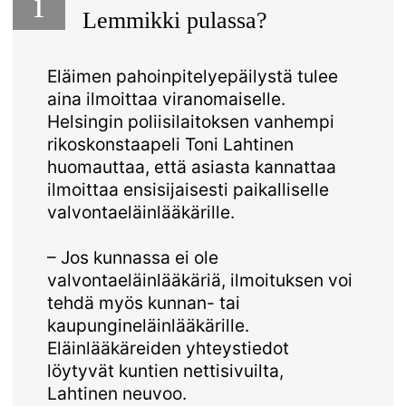
i
Lemmikki pulassa?
Eläimen pahoinpitelyepäilystä tulee
aina ilmoittaa viranomaiselle.
Helsingin poliisilaitoksen vanhempi
rikoskonstaapeli Toni Lahtinen
huomauttaa, että asiasta kannattaa
ilmoittaa ensisijaisesti paikalliselle
valvontaeläinlääkärille.
– Jos kunnassa ei ole
valvontaeläinlääkäriä, ilmoituksen voi
tehdä myös kunnan- tai
kaupungineläinlääkärille.
Eläinlääkäreiden yhteystiedot
löytyvät kuntien nettisivuilta,
Lahtinen neuvoo.