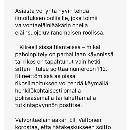
Asiasta voi yhtä hyvin tehdä
ilmoituksen poliisille, joka toimii
valvontaeläinlääkärin ohella
eläinsuojeluviranomaisen roolissa.
– Kiireellisissä tilanteissa – mikäli
pahoinpitely on parhaillaan käynnissä
tai rikos on tapahtunut vain hetki
sitten – tulee soittaa numeroon 112.
Kiireettömissä asioissa
rikosilmoituksen voi tehdä käymällä
henkilökohtaisesti omalla
poliisiasemalla tai lähettämällä
tutkintapyynnön postitse.
Valvontaeläinlääkäri Elli Valtonen
korostaa, että hätäkeskukseen soitto