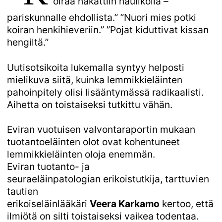
oiraa hakattiin haulikolla –
pariskunnalle ehdollista.” ”Nuori mies potki
koiran henkihieveriin.” ”Pojat kiduttivat kissan
hengiltä.”
Uutisotsikoita lukemalla syntyy helposti
mielikuva siitä, kuinka lemmikkieläinten
pahoinpitely olisi lisääntymässä radikaalisti.
Aihetta on toistaiseksi tutkittu vähän.
Eviran vuotuisen valvontaraportin mukaan
tuotantoeläinten olot ovat kohentuneet
lemmikkieläinten oloja enemmän.
Eviran tuotanto- ja
seuraeläinpatologian erikoistutkija, tarttuvien
tautien
erikoiseläinlääkäri
Veera Karkamo
kertoo, että
ilmiötä on silti toistaiseksi vaikea todentaa.