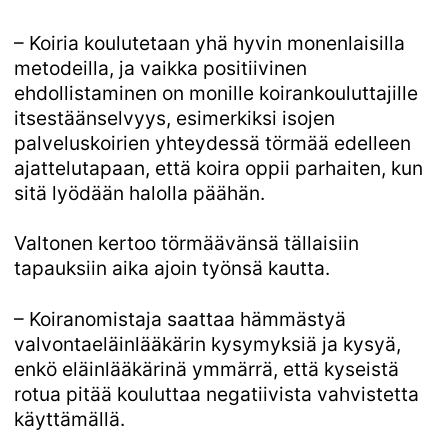
– Koiria koulutetaan yhä hyvin monenlaisilla
metodeilla, ja vaikka positiivinen
ehdollistaminen on monille koirankouluttajille
itsestäänselvyys, esimerkiksi isojen
palveluskoirien yhteydessä törmää edelleen
ajattelutapaan, että koira oppii parhaiten, kun
sitä lyödään halolla päähän.
Valtonen kertoo törmäävänsä tällaisiin
tapauksiin aika ajoin työnsä kautta.
– Koiranomistaja saattaa hämmästyä
valvontaeläinlääkärin kysymyksiä ja kysyä,
enkö eläinlääkärinä ymmärrä, että kyseistä
rotua pitää kouluttaa negatiivista vahvistetta
käyttämällä.