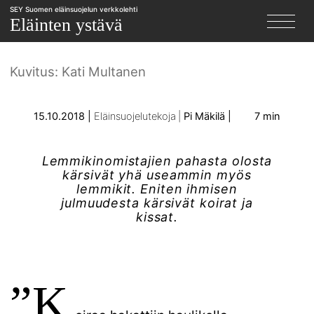
SEY Suomen eläinsuojelun verkkolehti
X
julmuudesta
Eläinten ystävä
Kuvitus: Kati Multanen
15.10.2018
Eläinsuojelutekoja
Pi Mäkilä
7 min
Lemmikinomistajien pahasta olosta
kärsivät yhä useammin myös
lemmikit. Eniten ihmisen
julmuudesta kärsivät koirat ja
kissat.
”K