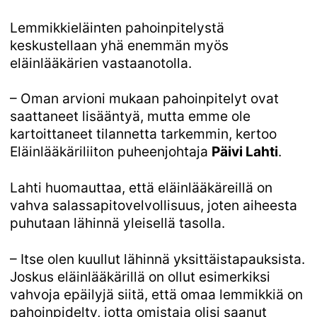
Lemmikkieläinten pahoinpitelystä
keskustellaan yhä enemmän myös
eläinlääkärien vastaanotolla.
– Oman arvioni mukaan pahoinpitelyt ovat
saattaneet lisääntyä, mutta emme ole
kartoittaneet tilannetta tarkemmin, kertoo
Eläinlääkäriliiton puheenjohtaja
Päivi Lahti
.
Lahti huomauttaa, että eläinlääkäreillä on
vahva salassapitovelvollisuus, joten aiheesta
puhutaan lähinnä yleisellä tasolla.
– Itse olen kuullut lähinnä yksittäistapauksista.
Joskus eläinlääkärillä on ollut esimerkiksi
vahvoja epäilyjä siitä, että omaa lemmikkiä on
pahoinpidelty, jotta omistaja olisi saanut