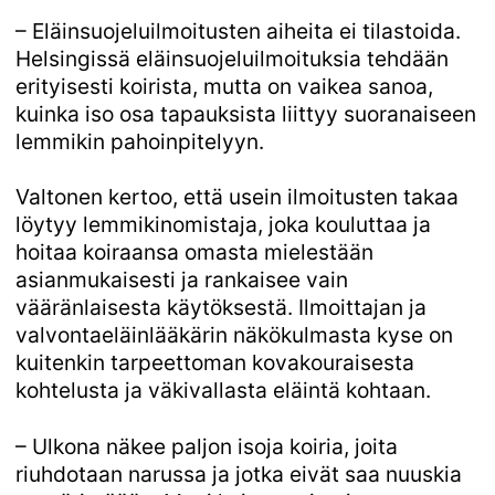
– Eläinsuojeluilmoitusten aiheita ei tilastoida.
Helsingissä eläinsuojeluilmoituksia tehdään
erityisesti koirista, mutta on vaikea sanoa,
kuinka iso osa tapauksista liittyy suoranaiseen
lemmikin pahoinpitelyyn.
Valtonen kertoo, että usein ilmoitusten takaa
löytyy lemmikinomistaja, joka kouluttaa ja
hoitaa koiraansa omasta mielestään
asianmukaisesti ja rankaisee vain
vääränlaisesta käytöksestä. Ilmoittajan ja
valvontaeläinlääkärin näkökulmasta kyse on
kuitenkin tarpeettoman kovakouraisesta
kohtelusta ja väkivallasta eläintä kohtaan.
– Ulkona näkee paljon isoja koiria, joita
riuhdotaan narussa ja jotka eivät saa nuuskia