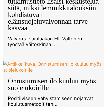
tutkimustieto lisäisi keskustelua
siitä, miksi lemmikkitalouksiin
kohdistuvan
eläinsuojeluvalvonnan tarve
kasvaa
Valvontaeläinlääkäri Elli Valtonen
työstää väitöskirjaa...
Onnistumisen ilo kuuluu myös
suojelukoirille
Positiiviseen vahvistamiseen nojaavat
koulutusmetodit teh...