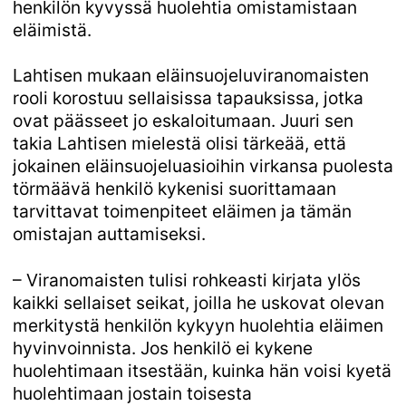
henkilön kyvyssä huolehtia omistamistaan
eläimistä.
Lahtisen mukaan eläinsuojeluviranomaisten
rooli korostuu sellaisissa tapauksissa, jotka
ovat päässeet jo eskaloitumaan. Juuri sen
takia Lahtisen mielestä olisi tärkeää, että
jokainen eläinsuojeluasioihin virkansa puolesta
törmäävä henkilö kykenisi suorittamaan
tarvittavat toimenpiteet eläimen ja tämän
omistajan auttamiseksi.
– Viranomaisten tulisi rohkeasti kirjata ylös
kaikki sellaiset seikat, joilla he uskovat olevan
merkitystä henkilön kykyyn huolehtia eläimen
hyvinvoinnista. Jos henkilö ei kykene
huolehtimaan itsestään, kuinka hän voisi kyetä
huolehtimaan jostain toisesta