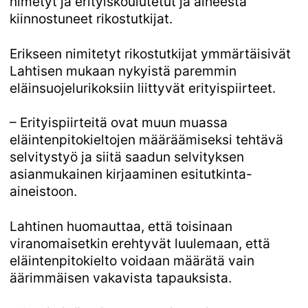
nimetyt ja erityiskoulutetut ja aiheesta
kiinnostuneet rikostutkijat.
Erikseen nimitetyt rikostutkijat ymmärtäisivät
Lahtisen mukaan nykyistä paremmin
eläinsuojelurikoksiin liittyvät erityispiirteet.
– Erityispiirteitä ovat muun muassa
eläintenpitokieltojen määräämiseksi tehtävä
selvitystyö ja siitä saadun selvityksen
asianmukainen kirjaaminen esitutkinta-
aineistoon.
Lahtinen huomauttaa, että toisinaan
viranomaisetkin erehtyvät luulemaan, että
eläintenpitokielto voidaan määrätä vain
äärimmäisen vakavista tapauksista.