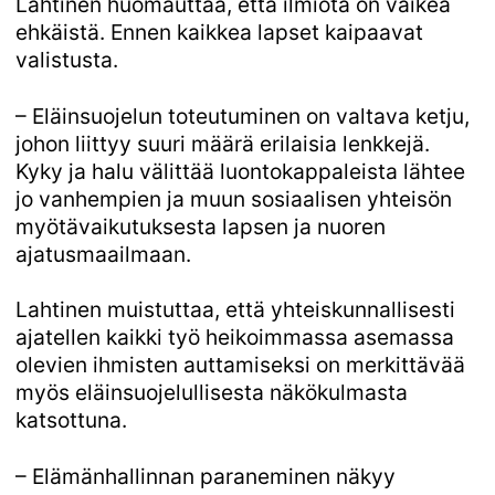
Lahtinen huomauttaa, että ilmiötä on vaikea
ehkäistä. Ennen kaikkea lapset kaipaavat
valistusta.
– Eläinsuojelun toteutuminen on valtava ketju,
johon liittyy suuri määrä erilaisia lenkkejä.
Kyky ja halu välittää luontokappaleista lähtee
jo vanhempien ja muun sosiaalisen yhteisön
myötävaikutuksesta lapsen ja nuoren
ajatusmaailmaan.
Lahtinen muistuttaa, että yhteiskunnallisesti
ajatellen kaikki työ heikoimmassa asemassa
olevien ihmisten auttamiseksi on merkittävää
myös eläinsuojelullisesta näkökulmasta
katsottuna.
– Elämänhallinnan paraneminen näkyy