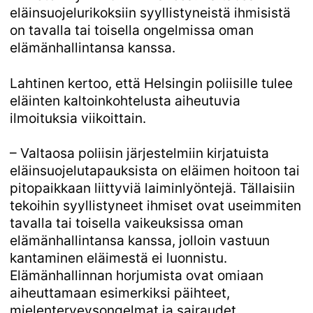
eläinsuojelurikoksiin syyllistyneistä ihmisistä
on tavalla tai toisella ongelmissa oman
elämänhallintansa kanssa.
Lahtinen kertoo, että Helsingin poliisille tulee
eläinten kaltoinkohtelusta aiheutuvia
ilmoituksia viikoittain.
– Valtaosa poliisin järjestelmiin kirjatuista
eläinsuojelutapauksista on eläimen hoitoon tai
pitopaikkaan liittyviä laiminlyöntejä. Tällaisiin
tekoihin syyllistyneet ihmiset ovat useimmiten
tavalla tai toisella vaikeuksissa oman
elämänhallintansa kanssa, jolloin vastuun
kantaminen eläimestä ei luonnistu.
Elämänhallinnan horjumista ovat omiaan
aiheuttamaan esimerkiksi päihteet,
mielenterveysongelmat ja sairaudet.