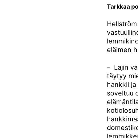
Tarkkaa p
Hellström
vastuullin
lemmikino
eläimen h
– Lajin va
täytyy mie
hankkii ja
soveltuu
elämäntil
kotiolosuh
hankkima
domestiko
lemmikkejä