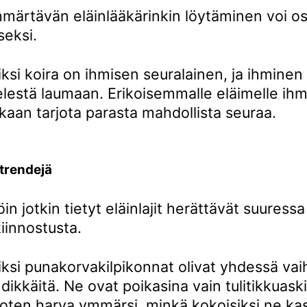
mmärtävän eläinlääkärinkin löytäminen voi os
seksi.
ksi koira on ihmisen seuralainen, ja ihminen
elestä laumaan. Erikoisemmalle eläimelle ihm
kaan tarjota parasta mahdollista seuraa.
 trendejä
löin jotkin tietyt eläinlajit herättävät suuress
iinnostusta.
iksi punakorvakilpikonnat olivat yhdessä va
dikkäitä. Ne ovat poikasina vain tulitikkuask
 joten harva ymmärsi, minkä kokoisiksi ne ka