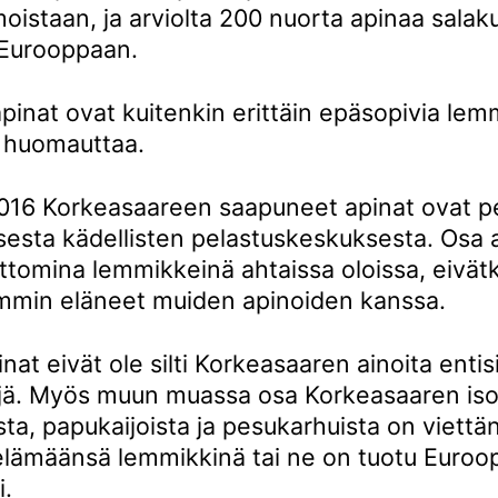
oistaan, ja arviolta 200 nuorta apinaa salak
 Eurooppaan.
pinat ovat kuitenkin erittäin epäsopivia lemm
 huomauttaa.
16 Korkeasaareen saapuneet apinat ovat pe
isesta kädellisten pelastuskeskuksesta. Osa 
laittomina lemmikkeinä ahtaissa oloissa, eivät
emmin eläneet muiden apinoiden kanssa.
nat eivät ole silti Korkeasaaren ainoita entis
ä. Myös muun muassa osa Korkeasaaren iso
sta, papukaijoista ja pesukarhuista on viettä
lämäänsä lemmikkinä tai ne on tuotu Euroo
i.