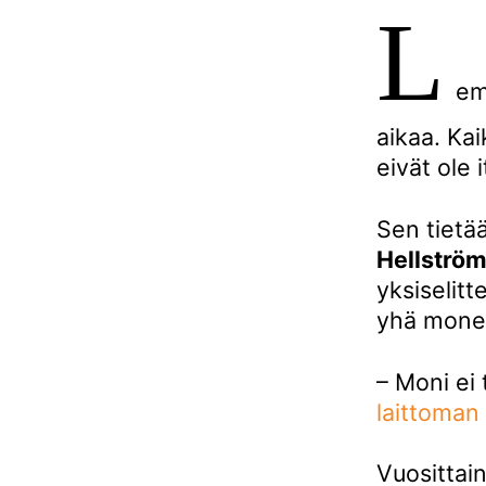
L
em
aikaa. Kai
eivät ole 
Sen tietää
Hellströ
yksiselitt
yhä monell
– Moni ei 
laittoman
Vuosittain