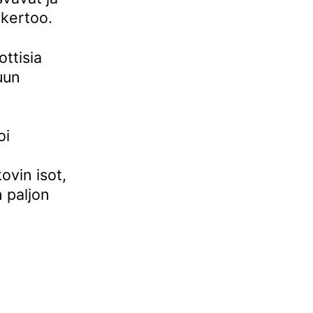
 kertoo.
ottisia
uun
oi
vin isot,
n paljon