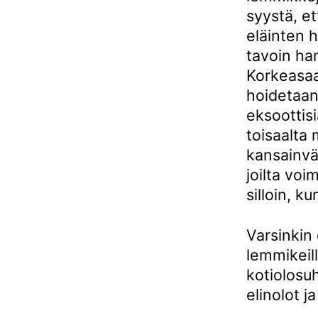
syystä, et
eläinten 
tavoin han
Korkeasaa
hoidetaan 
eksoottisi
toisaalta 
kansainvä
joilta vo
silloin, k
Varsinkin 
lemmikeill
kotiolosu
elinolot j