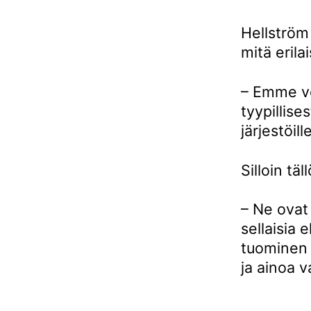
Hellström
mitä erila
– Emme vo
tyypillis
järjestöill
Silloin tä
– Ne ovat 
sellaisia 
tuominen 
ja ainoa v