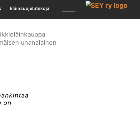
kintaan
X
s
Eläinsuojelutekoja
mikkieläinkauppa
mmäisen uhanalainen
hankintaa
a on