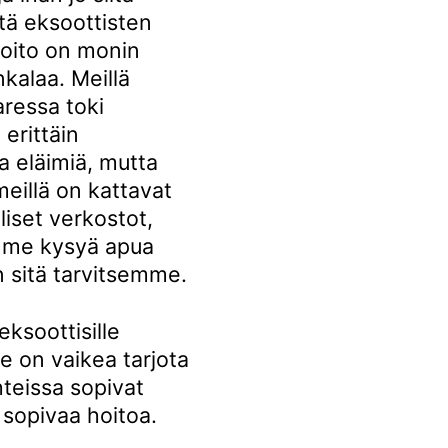
tä eksoottisten
hoito on monin
kalaa. Meillä
ressa toki
erittäin
a eläimiä, mutta
meillä on kattavat
liset verkostot,
imme kysyä apua
un sitä tarvitsemme.
eksoottisille
e on vaikea tarjota
hteissa sopivat
a sopivaa hoitoa.