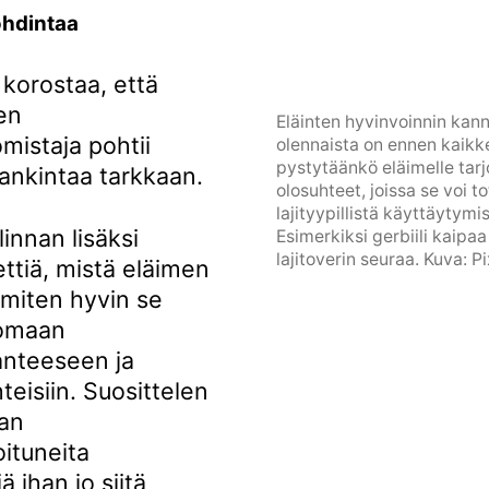
ohdintaa
 korostaa, että
en
Eläinten hyvinvoinnin kann
mistaja pohtii
olennaista on ennen kaikk
pystytäänkö eläimelle ta
ankintaa tarkkaan.
olosuhteet, joissa se voi t
lajityypillistä käyttäytymi
linnan lisäksi
Esimerkiksi gerbiili kaipaa
lajitoverin seuraa. Kuva: 
ttiä, mistä eläimen
 miten hyvin se
 omaan
anteeseen ja
teisiin. Suosittelen
an
ituneita
 ihan jo siitä