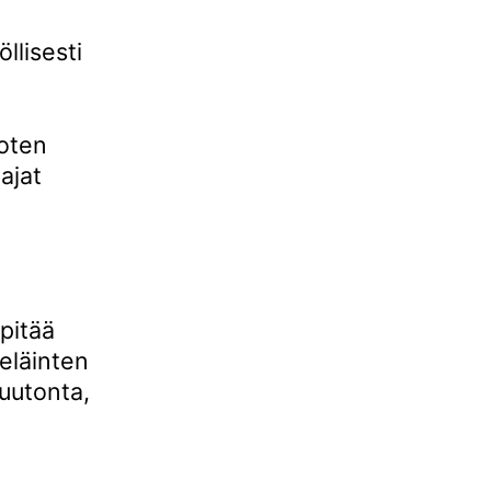
llisesti
joten
ajat
.
pitää
 eläinten
tuutonta,