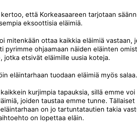
 kertoo, että Korkeasaareen tarjotaan säännö
isempia eksoottisia eläimiä.
i mitenkään ottaa kaikkia eläimiä vastaan, 
esti pyrimme ohjaamaan näiden eläinten omist
e, jotka etsivät eläimille uusia koteja.
llöin eläintarhaan tuodaan eläimiä myös salaa
kaikkein kurjimpia tapauksia, sillä emme voi 
eläimiä, joiden taustaa emme tunne. Tällaiset
eläintarhaan on jo tartuntatautien takia vas
aihtoehto on lopettaa eläin.