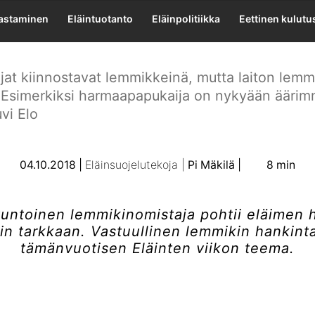
taa lemmikin han
lastaminen
Eläintuotanto
Eläinpolitiikka
Eettinen kulutu
jat kiinnostavat lemmikkeinä, mutta laiton lem
a. Esimerkiksi harmaapapukaija on nykyään ääri
vi Elo
04.10.2018
Eläinsuojelutekoja
Pi Mäkilä
8 min
untoinen lemmikinomistaja pohtii eläimen 
in tarkkaan. Vastuullinen lemmikin hankint
tämänvuotisen Eläinten viikon teema.