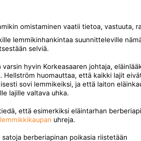
mikin omistaminen vaatii tietoa, vastuuta, r
kille lemmikinhankintaa suunnitteleville nämä
itsestään selviä.
 varsin hyvin Korkeasaaren johtaja, eläinlää
m
. Hellström huomauttaa, että kaikki lajit eivä
eisesti sovi lemmikeiksi, ja että laiton eläink
e lajille valtava uhka.
tiedä, että esimerkiksi eläintarhan berberiap
 lemmikkikaupan
uhreja.
 satoja berberiapinan poikasia riistetään