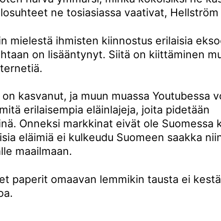
olosuhteet ne tosiasiassa vaativat, Hellström
n mielestä ihmisten kiinnostus erilaisia ekso
htaan on lisääntynyt. Siitä on kiittäminen m
ternetiä.
a on kasvanut, ja muun muassa Youtubessa v
mitä erilaisempia eläinlajeja, joita pidetään
nä. Onneksi markkinat eivät ole Suomessa ko
aisia eläimiä ei kulkeudu Suomeen saakka nii
lle maailmaan.
iset paperit omaavan lemmikin tausta ei kestä
oa.