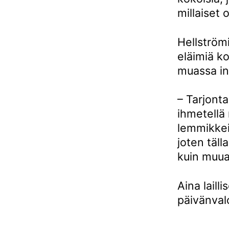
millaiset 
Hellströmi
eläimiä ko
muassa in
– Tarjont
ihmetellä 
lemmikkei
joten täll
kuin muua
Aina laill
päivänval