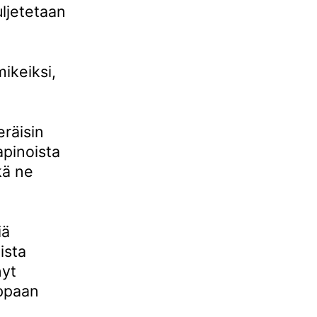
uljetetaan
ikeiksi,
räisin
apinoista
kä ne
iä
ista
nyt
ppaan