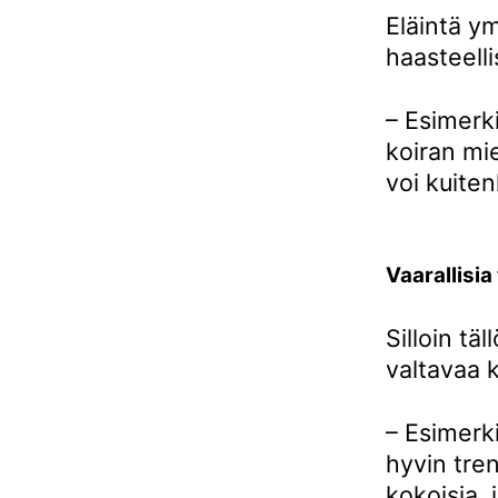
Eläintä y
haasteelli
– Esimerki
koiran mi
voi kuiten
Vaarallisia
Silloin täl
valtavaa k
– Esimerk
hyvin tren
kokoisia,