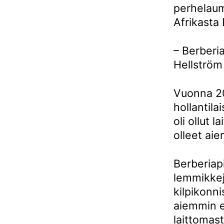
perhelaum
Afrikasta
– Berberia
Hellström
Vuonna 20
hollantila
oli ollut 
olleet ai
Berberiapi
lemmikkej
kilpikonni
aiemmin e
laittomast