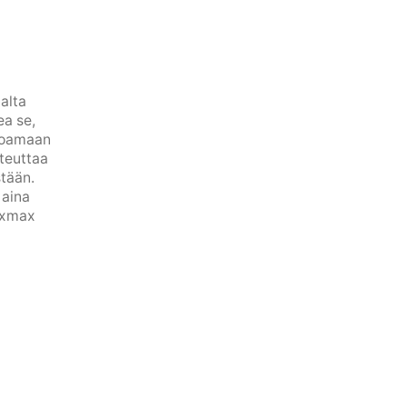
alta
ea se,
rjoamaan
oteuttaa
stään.
 aina
Pixmax