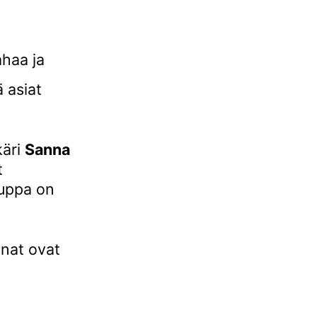
ahaa ja
 asiat
käri
Sanna
t
auppa on
inat ovat