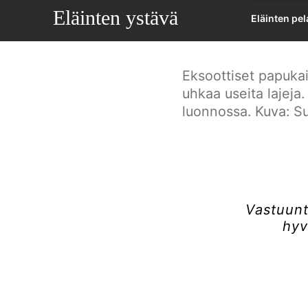
Harkin
Eläinten ystävä
Eläinten pe
Eksoottiset papukai
uhkaa useita lajej
luonnossa. Kuva: Su
Vastuunt
hyv