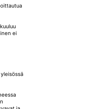
oittautua
 kuuluu
inen ei
a yleisössä
iheessa
in
svavat ja