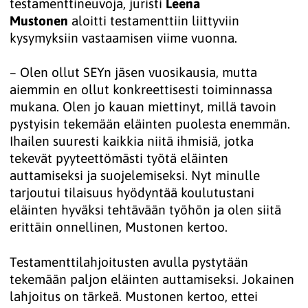
testamenttineuvoja, juristi
Leena
Mustonen
aloitti testamenttiin liittyviin
kysymyksiin vastaamisen viime vuonna.
– Olen ollut SEYn jäsen vuosikausia, mutta
aiemmin en ollut konkreettisesti toiminnassa
mukana. Olen jo kauan miettinyt, millä tavoin
pystyisin tekemään eläinten puolesta enemmän.
Ihailen suuresti kaikkia niitä ihmisiä, jotka
tekevät pyyteettömästi työtä eläinten
auttamiseksi ja suojelemiseksi. Nyt minulle
tarjoutui tilaisuus hyödyntää koulutustani
eläinten hyväksi tehtävään työhön ja olen siitä
erittäin onnellinen, Mustonen kertoo.
Testamenttilahjoitusten avulla pystytään
tekemään paljon eläinten auttamiseksi. Jokainen
lahjoitus on tärkeä. Mustonen kertoo, ettei