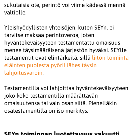
sukulaisia ole, perintö voi viime kädessä mennä
valtiolle.
Yleishyödyllisten yhteisöjen, kuten SEYn, ei
tarvitse maksaa perintöveroa, joten
hyväntekeväisyyteen testamentattu omaisuus
menee täysimääräisenä järjestön hyväksi. SEYlle
testamentit ovat elintärkeitä, sillä
liiton toiminta 
eläinten puolesta pyörii lähes täysin 
lahjoitusvaroin
.
Testamentilla voi lahjoittaa hyväntekeväisyyteen
joko koko testamentilla määrättävän
omaisuutensa tai vain osan siitä. Pienelläkin
osatestamentilla on iso merkitys.
SEYn toiminnan luotettavuus vakuutti