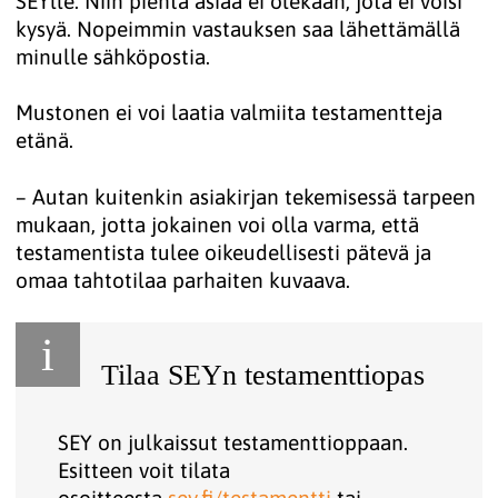
SEYlle. Niin pientä asiaa ei olekaan, jota ei voisi
kysyä. Nopeimmin vastauksen saa lähettämällä
minulle sähköpostia.
Mustonen ei voi laatia valmiita testamentteja
etänä.
– Autan kuitenkin asiakirjan tekemisessä tarpeen
mukaan, jotta jokainen voi olla varma, että
testamentista tulee oikeudellisesti pätevä ja
omaa tahtotilaa parhaiten kuvaava.
i
Tilaa SEYn testamenttiopas
SEY on julkaissut testamenttioppaan.
Esitteen voit tilata