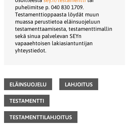
osoitteesta
sey.fi/testamentti
tai
puhelimitse p. 040 830 1709.
Testamenttioppaasta löydät muun
muassa perustietoa eläinsuojeluun
testamenttaamisesta, testamenttimallin
sekä sinua palvelevan SEYn
vapaaehtoisen lakiasiantuntijan
yhteystiedot.
ELÄINSUOJELU
LAHJOITUS
TESTAMENTTI
TESTAMENTTILAHJOITUS