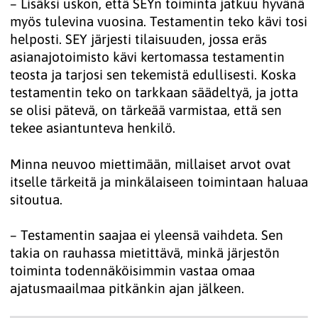
– Lisäksi uskon, että SEYn toiminta jatkuu hyvänä
myös tulevina vuosina. Testamentin teko kävi tosi
helposti. SEY järjesti tilaisuuden, jossa eräs
asianajotoimisto kävi kertomassa testamentin
teosta ja tarjosi sen tekemistä edullisesti. Koska
testamentin teko on tarkkaan säädeltyä, ja jotta
se olisi pätevä, on tärkeää varmistaa, että sen
tekee asiantunteva henkilö.
Minna neuvoo miettimään, millaiset arvot ovat
itselle tärkeitä ja minkälaiseen toimintaan haluaa
sitoutua.
– Testamentin saajaa ei yleensä vaihdeta. Sen
takia on rauhassa mietittävä, minkä järjestön
toiminta todennäköisimmin vastaa omaa
ajatusmaailmaa pitkänkin ajan jälkeen.