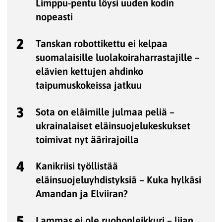
Limppu-pentu löysi uuden kodin
nopeasti
2
Tanskan robottikettu ei kelpaa
suomalaisille luolakoiraharrastajille –
elävien kettujen ahdinko
taipumuskokeissa jatkuu
3
Sota on eläimille julmaa peliä –
ukrainalaiset eläinsuojelukeskukset
toimivat nyt äärirajoilla
4
Kanikriisi työllistää
eläinsuojeluyhdistyksiä – Kuka hylkäsi
Amandan ja Elviiran?
5
Lammas ei ole ruohonleikkuri – liian