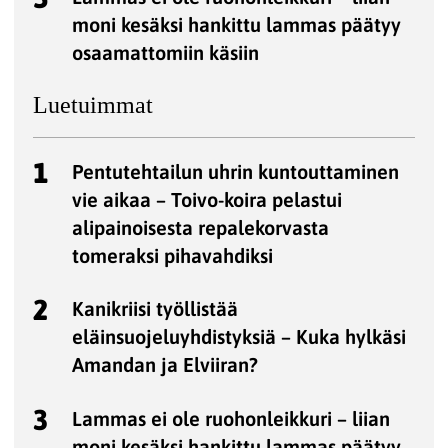
moni kesäksi hankittu lammas päätyy
osaamattomiin käsiin
Luetuimmat
1
Pentutehtailun uhrin kuntouttaminen
vie aikaa – Toivo-koira pelastui
alipainoisesta repalekorvasta
tomeraksi pihavahdiksi
2
Kanikriisi työllistää
eläinsuojeluyhdistyksiä – Kuka hylkäsi
Amandan ja Elviiran?
3
Lammas ei ole ruohonleikkuri – liian
moni kesäksi hankittu lammas päätyy